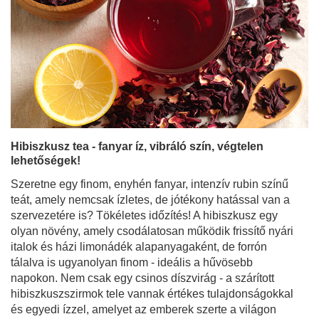
Hibiszkusz tea - fanyar íz, vibráló szín, végtelen
lehetőségek!
Szeretne egy finom, enyhén fanyar, intenzív rubin színű
teát, amely nemcsak ízletes, de jótékony hatással van a
szervezetére is? Tökéletes időzítés! A hibiszkusz egy
olyan növény, amely csodálatosan működik frissítő nyári
italok és házi limonádék alapanyagaként, de forrón
tálalva is ugyanolyan finom - ideális a hűvösebb
napokon. Nem csak egy csinos díszvirág - a szárított
hibiszkuszszirmok tele vannak értékes tulajdonságokkal
és egyedi ízzel, amelyet az emberek szerte a világon
szeretnek. Jöjjön be, és fedezze fel, milyen erős ez a
látszólag szerény virág!
Bővebben