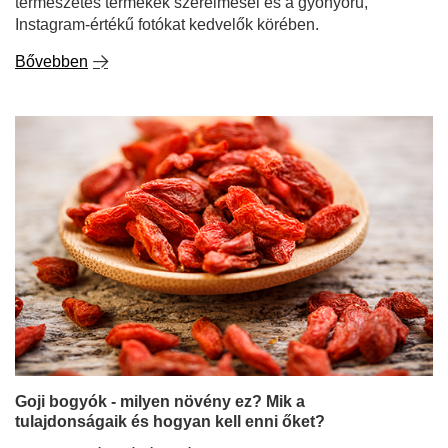
Goji bogyók - milyen növény ez? Mik a
tulajdonságaik és hogyan kell enni őket?
A goji bogyók már évek óta nagy port kavarnak a
természetes szuperélelmiszerek és az egészséges
táplálkozás világában. Ezek az apró, piros gyümölcsök
lenyűgöző mennyiségű vitamint, ásványi anyagot és
antioxidánst tartalmaznak, miközben különleges ízük is
van - édes és fanyar, egy csipetnyi savanyúsággal.
Érdekes, hogy míg Európában leggyakrabban szárított