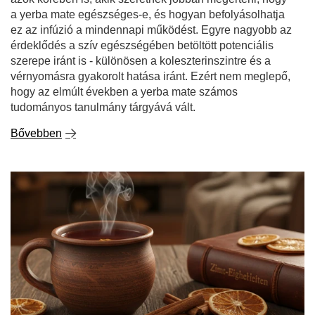
Bővebben
Fahéj - figyelemre méltó tulajdonságokkal
rendelkező fűszer. mire jó a fahéj és hol használjuk?
A fahéj egyike azoknak a fűszereknek, amelyek intenzív
illatukkal és meleg, finoman édes ízükkel ragadnak meg.