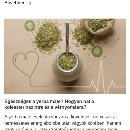
Egészséges a yerba mate? Hogyan hat a
koleszterinszintre és a vérnyomásra?
A yerba mate évek óta vonzza a figyelmet - nemcsak a
természetes energiabomba után vágyók körében, hanem
azok körében is, akik szeretnék jobban megérteni, hogy
a yerba mate egészséges-e, és hogyan befolyásolhatja
ez az infúzió a mindennapi működést. Egyre nagyobb az
érdeklődés a szív egészségében betöltött potenciális
szerepe iránt is - különösen a koleszterinszintre és a
vérnyomásra gyakorolt hatása iránt. Ezért nem meglepő,
hogy az elmúlt években a yerba mate számos
tudományos tanulmány tárgyává vált.