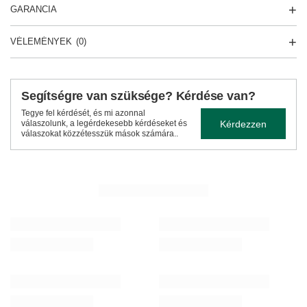
GARANCIA
VÉLEMÉNYEK
(0)
Segítségre van szüksége? Kérdése van?
Tegye fel kérdését, és mi azonnal
Kérdezzen
válaszolunk, a legérdekesebb kérdéseket és
válaszokat közzétesszük mások számára..
TÖBBET LÁTNI
Verde Mate Green Frutos Tropicales 50 g
Verde Mate Green Pas
1 210,00 Ft
1 210,00 Ft
/
tétel
/
tétel
(24 200,00 Ft / kg)
(24 200,00 Ft / kg)
NEKED AJÁNLOTT