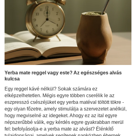
Yerba mate reggel vagy este? Az egészséges alvás
kulcsa
Egy reggel kávé nélkül? Sokak számára ez
elképzelhetetlen. Mégis egyre többen cserélik le az
eszpresszó csészéjüket egy yerba matéval töltött tökre -
egy olyan főzetre, amely stimulálja a szervezetet anélkül,
hogy megviselné az idegeket. Ahogy ez az ital egyre
népszerűbbé válik, egy kérdés egyre gyakrabban merül
fel: befolyásolja-e a yerba mate az alvást? Élénkítő
tulajdonságai, amelyek segítenek napközben ébernek
maradni, megnehezíthetik az elalvást? A yerba mate és
az alvás tökéletes párosítás - vagy bonyolult kapcsolat?
Bővebben