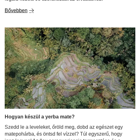
Hogyan készül a yerba mate?
Szedd le a leveleket, őröld meg, dobd az egészet egy
matepohárba, és öntsd fel vízzel? Túl egyszerű, hogy
igaz legyen! Az Ilex paraguariensis termesztése és a
yerba mate készítése hosszú folyamat, amelyet sok
ember felügyel. Mai cikkünkben részletesen megnézzük
kedvenc szárított mate teánk előállításának fázisait. Ha
kíváncsi vagy, hogyan történik, hogy a mate levelek a
bokorról a te kalabászodba kerüljenek, akkor várunk,
hogy olvass tovább!