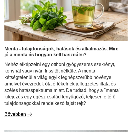
Menta - tulajdonságok, hatások és alkalmazás. Mire
jó a menta és hogyan kell használni?
Nehéz elképzelni egy otthoni gyógyszeres szekrényt,
konyhát vagy nyári frissítőt nélküle. A menta
kétségtelenül a világ egyik legnépszerűbb növénye,
amelyet évezredek óta értékelnek jellegzetes illata és
széles hatásspektruma miatt. De tudtad, hogy a "menta"
kifejezés egy egész család lenyűgöző, teljesen eltérő
tulajdonságokkal rendelkező fajtát rejt?
Bővebben