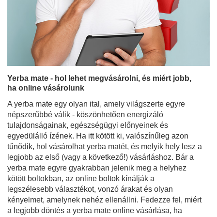
Yerba mate - hol lehet megvásárolni, és miért jobb,
ha online vásárolunk
A yerba mate egy olyan ital, amely világszerte egyre
népszerűbbé válik - köszönhetően energizáló
tulajdonságainak, egészségügyi előnyeinek és
egyedülálló ízének. Ha itt kötött ki, valószínűleg azon
tűnődik, hol vásárolhat yerba matét, és melyik hely lesz a
legjobb az első (vagy a következő!) vásárláshoz. Bár a
yerba mate egyre gyakrabban jelenik meg a helyhez
kötött boltokban, az online boltok kínálják a
legszélesebb választékot, vonzó árakat és olyan
kényelmet, amelynek nehéz ellenállni. Fedezze fel, miért
a legjobb döntés a yerba mate online vásárlása, ha
kiváló minőségű termékeket, az élvezetéhez szükséges
kiegészítőket és ajándéknak tökéletes készleteket keres.
Bővebben