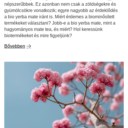
Bővebben
Lapacho - az inkák titka az Ön csészéjében!
A lapacho, amelyet az "inkák teájaként" is emlegetnek,
több mint egzotikus kuriózum - a természet igazi kincse.
Ez az egyedülálló növény hosszú múltra tekint vissza a
dél-amerikai népi gyógyászatban. Évszázadokon át