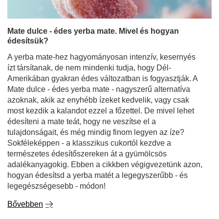
Amerikában gyakran édes változatban is fogyasztják. A
Mate dulce - édes yerba mate - nagyszerű alternatíva
azoknak, akik az enyhébb ízeket kedvelik, vagy csak
most kezdik a kalandot ezzel a főzettel. De mivel lehet
édesíteni a mate teát, hogy ne veszítse el a
tulajdonságait, és még mindig finom legyen az íze?
Sokféleképpen - a klasszikus cukortól kezdve a
természetes édesítőszereken át a gyümölcsös
adalékanyagokig. Ebben a cikkben végigvezetünk azon,
hogyan édesítsd a yerba matét a legegyszerűbb - és
legegészségesebb - módon!
Bővebben