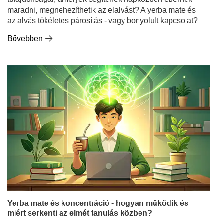
Yerba mate és koncentráció - hogyan működik és
miért serkenti az elmét tanulás közben?
A tanév kezdete és az első tanítási hetek olyan időszakot
jelentenek, amikor sok diák keresi a hatékonyabb
tanulás, az órákra való felkészülés és a koncentrációs
időszakok meghosszabbításának lehetőségeit. És
nemcsak a diákok - a szellemi munkát végző emberek,
programozók vagy szabadúszók is - gyakran
elgondolkodnak: a yerba mate ugyanolyan erősen