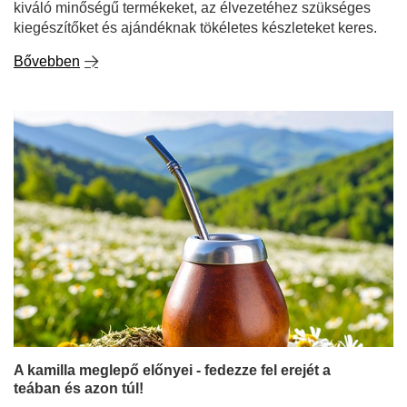
A kamilla meglepő előnyei - fedezze fel erejét a
teában és azon túl!
Ha a gyermekkor, az otthon melege és a megfázás elleni
természetes gyógymódok jutnak eszedbe - jó úton jársz.
A kamilla évszázadok óta ismert és értékes növény,
amelyet a természetes gyógyászatban és a konyhában
egyaránt használnak. Szinte biztos, hogy nagymamád
gyógyszeres szekrényében is megtalálod. De tudtad,
hogy a kamilla számos tulajdonsága meglephet téged?