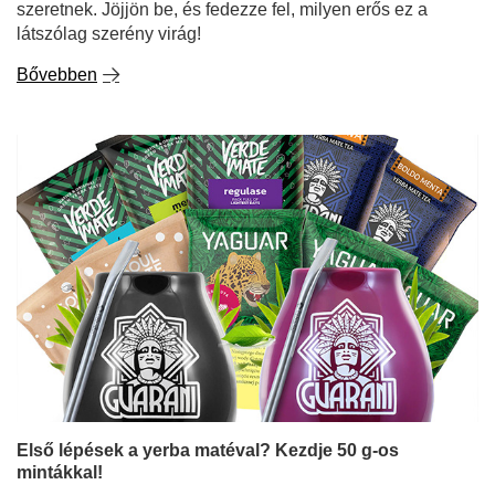
Első lépések a yerba matéval? Kezdje 50 g-os
mintákkal!
A Yerba mate egy olyan ital, amely szinte teljesen
elvarázsolja az érzékeket... de csak akkor, ha megtalálod
a megfelelő ízt. És választékban nincs hiány! A
klasszikus, intenzív paraguayi mate teától kezdve a
finom, enyhén édes brazil fajtákon át a meglepő ízekkel
teli gyógynövényes és gyümölcsös keverékekig. De
hogyan tudod mindezt átlátni, ha még csak most kezded