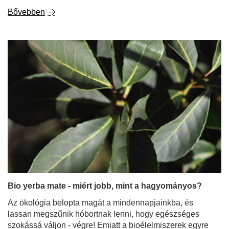
Bio yerba mate - miért jobb, mint a hagyományos?
Az ökológia belopta magát a mindennapjainkba, és
lassan megszűnik hóbortnak lenni, hogy egészséges
szokássá váljon - végre! Emiatt a bioélelmiszerek egyre
népszerűbbek. Ez azonban nem csak a zöldségekre és
gyümölcsökre vonatkozik; egyre nagyobb az érdeklődés
a bio yerba mate iránt is. Miért érdemes a biominősített
termékeket választani? Jobb-e a bio yerba mate, mint a
hagyományos mate tea, és miért? Hol keressünk
biotermékeket és mire figyeljünk?