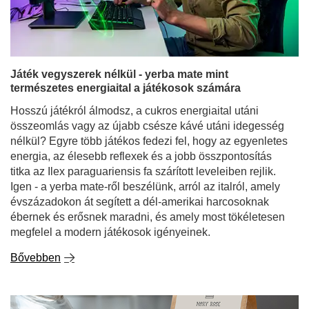
Hosszú játékról álmodsz, a cukros energiaital utáni
összeomlás vagy az újabb csésze kávé utáni idegesség
nélkül? Egyre több játékos fedezi fel, hogy az egyenletes
energia, az élesebb reflexek és a jobb összpontosítás
titka az Ilex paraguariensis fa szárított leveleiben rejlik.
Igen - a yerba mate-ről beszélünk, arról az italról, amely
évszázadokon át segített a dél-amerikai harcosoknak
ébernek és erősnek maradni, és amely most tökéletesen
megfelel a modern játékosok igényeinek.
Bővebben