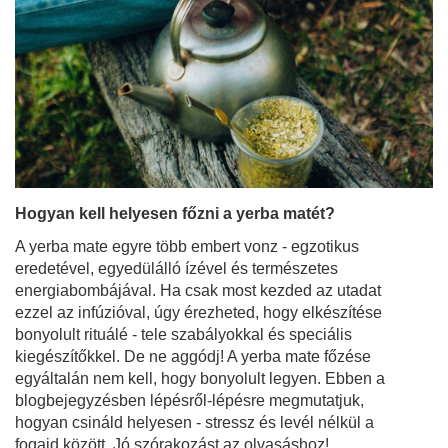
Hogyan kell helyesen főzni a yerba matét?
A yerba mate egyre több embert vonz - egzotikus
eredetével, egyedülálló ízével és természetes
energiabombájával. Ha csak most kezded az utadat
ezzel az infúzióval, úgy érezheted, hogy elkészítése
bonyolult rituálé - tele szabályokkal és speciális
kiegészítőkkel. De ne aggódj! A yerba mate főzése
egyáltalán nem kell, hogy bonyolult legyen. Ebben a
blogbejegyzésben lépésről-lépésre megmutatjuk,
hogyan csináld helyesen - stressz és levél nélkül a
fogaid között. Jó szórakozást az olvasáshoz!
Bővebben