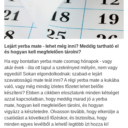
Lejárt yerba mate - lehet még inni? Meddig tartható el
és hogyan kell megfelelően tárolni?
Ha egy bontatlan yerba mate csomag hónapok - vagy
akár évek - óta ott lapul a szekrényed mélyén, nem vagy
egyedül! Sokan elgondolkodnak: szabad-e lejárt
szavatosságú mate teát inni? A régi yerba mate a kukába
való, vagy még mindig ízletes főzetet lehet belőle
készíteni? Ebben a cikkben eloszlatunk minden kétséget
azzal kapcsolatban, hogy meddig marad jó a yerba
mate, hogyan kell megfelelően tárolni, és hogyan
vigyázz a készletedre. Olvasson tovább, hogy elkerülje a
csalódást a következő főzéskor, és biztosítsa, hogy
minden egyes levélből a lehető legtöbb ízt hozza ki!
Bővebben