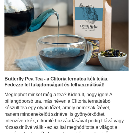
Butterfly Pea Tea - a Clitoria ternatea kék teája.
Fedezze fel tulajdonságait és felhasználását!
Meglephet minket még a tea? Kiderült, hogy igen! A
pillangóborsó tea, más néven a Clitoria ternateából
készült tea egy olyan főzet, amely nemcsak ízével,
hanem mindenekelőtt színével is gyönyörködtet.
Intenzíven kék, citromlé hozzáadásával pedig lilává vagy
rózsaszínűvé válik - ez az ital meghódította a világot a
természetes termékek szerelmesei és a gyönyörű,
Instagram-értékű fotókat kedvelők körében.
Bővebben