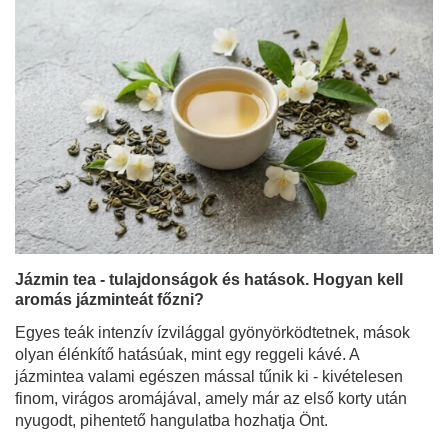
Jázmin tea - tulajdonságok és hatások. Hogyan kell
aromás jázminteát főzni?
Egyes teák intenzív ízvilággal gyönyörködtetnek, mások
olyan élénkítő hatásúak, mint egy reggeli kávé. A
jázmintea valami egészen mással tűnik ki - kivételesen
finom, virágos aromájával, amely már az első korty után
nyugodt, pihentető hangulatba hozhatja Önt.
Bővebben