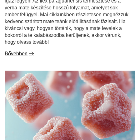
Bővebben
Mate dulce - édes yerba mate. Mivel és hogyan
édesítsük?
A yerba mate-hez hagyományosan intenzív, kesernyés
ízt társítanak, de nem mindenki tudja, hogy Dél-