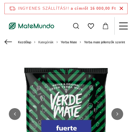
INGYENES SZÁLLÍTÁS!!
a címről 16 000,00 Ft
Kezdőlap
Kategóriák
Yerba Mate
Yerba mate jellemzők szerint