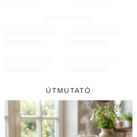
Verde Mate Green Energia Guarana 0,5 kg
Verde Mate Green Dr
3 290,00 Ft
1 360,00 Ft
/
tétel
/
tétel
(6 580,00 Ft / kg)
(27 200,00 Ft / kg)
ÚTMUTATÓ