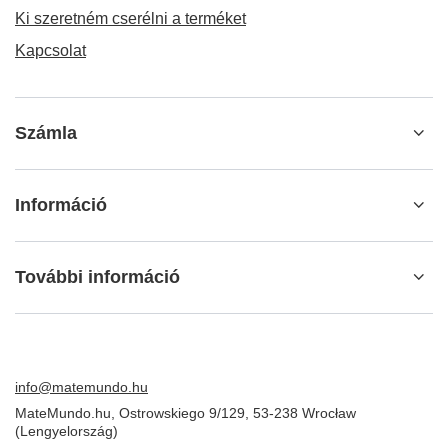
Ki szeretném cserélni a terméket
Kapcsolat
Számla
Információ
További információ
info@matemundo.hu
MateMundo.hu
,
Ostrowskiego 9/129
,
53-238
Wrocław
(Lengyelország)