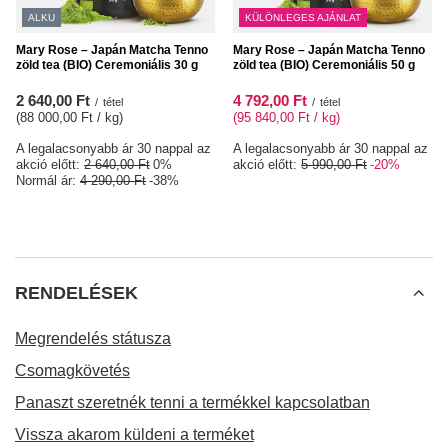
ALKU
KÜLÖNLEGES AJÁNLAT
Mary Rose – Japán Matcha Tenno
Mary Rose – Japán Matcha Tenno
zöld tea (BIO) Ceremoniális 30 g
zöld tea (BIO) Ceremoniális 50 g
2 640,00 Ft
4 792,00 Ft
/
tétel
/
tétel
(88 000,00 Ft / kg
)
(95 840,00 Ft / kg
)
A legalacsonyabb ár 30 nappal az
A legalacsonyabb ár 30 nappal az
akció előtt:
2 640,00 Ft
0%
akció előtt:
5 990,00 Ft
-20%
Normál ár:
4 290,00 Ft
-38%
RENDELÉSEK
Megrendelés státusza
Csomagkövetés
Panaszt szeretnék tenni a termékkel kapcsolatban
Vissza akarom küldeni a terméket