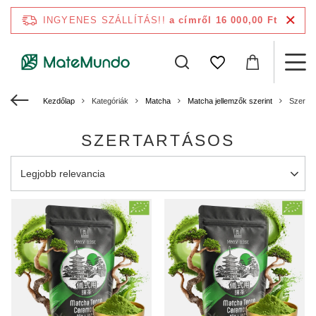
INGYENES SZÁLLÍTÁS!!
a címről 16 000,00 Ft
Kezdőlap
Kategóriák
Matcha
Matcha jellemzők szerint
Szertar
SZERTARTÁSOS
A rendezés megváltoztatása
Legjobb relevancia