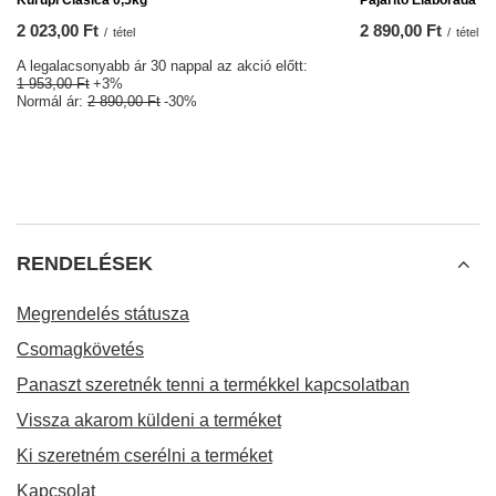
Kurupi Clasica 0,5kg
Pajarito Elaborada Co
2 023,00 Ft
2 890,00 Ft
/
tétel
/
tétel
A legalacsonyabb ár 30 nappal az akció előtt:
1 953,00 Ft
+3%
Normál ár:
2 890,00 Ft
-30%
RENDELÉSEK
Megrendelés státusza
Csomagkövetés
Panaszt szeretnék tenni a termékkel kapcsolatban
Vissza akarom küldeni a terméket
Ki szeretném cserélni a terméket
Kapcsolat