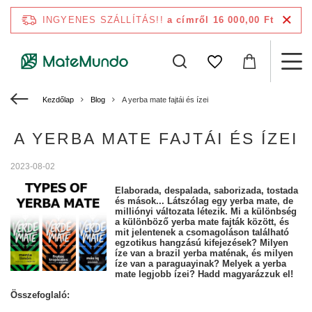
INGYENES SZÁLLÍTÁS!!
a címről 16 000,00 Ft
Kezdőlap
Blog
A yerba mate fajtái és ízei
A YERBA MATE FAJTÁI ÉS ÍZEI
2023-08-02
Elaborada, despalada, saborizada, tostada
és mások... Látszólag egy yerba mate, de
milliónyi változata létezik. Mi a különbség
a különböző yerba mate fajták között, és
mit jelentenek a csomagoláson található
egzotikus hangzású kifejezések? Milyen
íze van a brazil yerba maténak, és milyen
íze van a paraguayinak? Melyek a yerba
mate legjobb ízei? Hadd magyarázzuk el!
Összefoglaló: