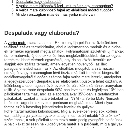
Despalada vagy elaborada?
A yerba mate különböző ízei - mit találsz egy csomagban?
A yerba mate különböző fajtái az előállítási módtól függően
Minden országban más és más yerba mate van
Despalada vagy elaborada?
A
yerba mate
piaca hatalmas. Ezt bizonyítja például az üzletünkben
található széles termékkínálat, ahol a legismertebb márkák és a niche-
ek termékei egyaránt megtalálhatók. Folyamatosan születnek új márkák
és formatervek, új ötletekkel és friss megközelítésekkel. Bár az egyes
termékek kissé eltérnek egymástól, egy dolog közös bennük: az
alapjuk egy száraz termék, amely egyetlen növényből, az Ilex
paraguariensisből származik. Az előállítás módjától, a származási
országtól vagy a csomagban lévő tiszta szárított terméket kiegészítő
adalékanyagoktól függően számos fajta yerba mate létezik, amelyeket
a legegyszerűbben
despalada
és
elaborada
típusokra lehet osztani. A
különbség a csomagban lévő levelek és pálcikák számának arányában
rejlik. A yerba mate despalada 90%-ban leveleket és legfeljebb 10%-ban
pálcikákat tartalmaz, míg az elaborada akár 35%-ban is tartalmazhat
pálcikákat. Ezeket a határértékeket az INYM - a Yerba Mate Nemzeti
Intézete - argentin szervezet pontosan meghatározza. Miért olyan
fontos ez? A látszólag jelentéktelen levelek és gallyak
koffeintartalmukban különböznek. Míg a levelekben elég sok koffein
van, addig a gallyakban gyakorlatilag nincs, ezért inkább "tölteléknek"
számítanak, a sok pálcikát tartalmazó mate pedig gyengébb hatásúnak.
A pálcikákat teljesen nélkülöző yerba matét
sin palónak
, míg a gallyak