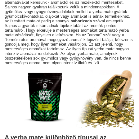
alternatívákat keresünk - aromáktól és színezékektől menteseket.
Sajnos nagyon gyakran találkozunk velük a mindennapokban. A
gyümölcs- vagy gyógynövényadalékok mellett a yerba mate-gyártók
gyümölcskivonatokat, olajokat vagy aromákat is adnak termékeikhez,
az ízesített mate-ot pedig a spanyol
saborizada
szóval emlegetik.
Sajnos a gyártók ritkán adnak tájékoztatást az aromák pontos
tartalmáról. Hogy elkerülje a mesterséges aromákat tartalmazó yerba
mate vásárlását, figyeljen a leírásokra. Ha az "aroma" szót vagy a
"természetes aromával megegyező aroma" kifejezést találja, kétszer is
gondolja meg, hogy ilyen terméket vásároljon. Ez azt jelenti, hogy
mesterséges aromákat tartalmaz. Az ilyen típusú yerba mate nagyon
intenzív aromával rendelkezik. Az olyan yerba mate, amelynek
összetételében sok gyümölcs vagy gyógynövény van, de nincs benne
mesterséges aroma, nem olyan intenzív illatú és ízű.
A yerba mate különböző típusai az