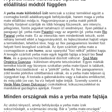
előállítási módtól függően
A
yerba mate különböző ízét
nemcsak a száraz termékkel együtt a
csomagba kerülő adalékanyagok befolyásolják, hanem maga a yerba
mate előállítási módja is. Hagyományosan a yerba matét pörkölt
tűzhely füstjével szárítják és több hónapig fűszerezik, ami intenzív,
jellegzetes, füstös jegyeket tartalmazó ízt eredményez. Ilyen például a
paraguayi (pl. yerba mate
Pajarito
) vagy az argentin (pl. yerba mate
Rio
Parana
) yerba mate. Ez az intenzitás nem mindenkinek tetszik, ezért
néhány termelő eltért a hagyományoktól, és fejlesztéseket hajtott végre
a termelésben, lehetővé téve, hogy az Ilex paraguariensis leveleit füst
helyett forró levegővel szárítsák. Az ilyen szárított yerba mate a
csomagoláson a
sin humo
, azaz spanyolul "füst nélkül" jelölést kapja.
A levegőn szárított yerba mate egyik legjobb fajtája a brazil bio
Soul
Mate
, és a guayusa hozzáadásával dúsított változat -
Soul Mate
Orgánica Guayusa
- különösen elnyerte tetszésünket. Egyes márkák
termékei között egy bizonyos szokatlan yerba mate-típust is találunk,
tostada
hozzáadásával - ez a "pörkölt" yerba. Az Ilex paraguariensis
zöld levelei pörkölve sötétbarnává válnak, és a yerba mate teljesen új
ízjegyeket kap. A tostada a gabonakávéra vagy a kakaóra emlékeztet,
és még jobb íze van, ha víz helyett tejbe öntjük. Személy szerint a
Verde Mate Green Dulcessa-t
csokoládéval, kókuszreszelékkel és
mandulával gazdagítva ajánljuk. Finom!
Minden országnak más a yerba mate fajtája
Az utolsó tényező, amely befolyásolja a yerba mate ízek
sokszínűségét, a származási ország. Bár a "yerba mate-országok"