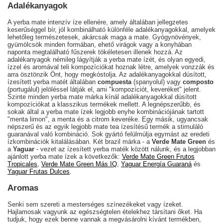
Adalékanyagok
A yerba mate intenzív íze ellenére, amely általában jellegzetes
keserűséggel bír, jól kombinálható különféle adalékanyagokkal, amelyek
lehetőleg természetesek, akárcsak maga a mate. Gyógynövények,
gyümölcsök minden formában, ehető virágok vagy a konyhában
naponta megtalálható fűszerek tökéletesen illenek hozzá. Az
adalékanyagok némileg lágyítják a yerba mate ízét, és olyan egyedi,
ízzel és aromával teli kompozíciókat hoznak létre, amelyek vonzzák és
arra ösztönzik Önt, hogy megkóstolja. Az adalékanyagokkal dúsított,
ízesített yerba matét általában
compuesta
(spanyolul) vagy
composto
(portugálul) jelöléssel látják el, ami "kompozíciót, keveréket" jelent.
Szinte minden yerba mate márka kínál adalékanyagokkal dúsított
kompozíciókat a klasszikus termékek mellett. A legnépszerűbb, és
sokak által a yerba mate ízek legjobb enyhe kombinációjának tartott
"menta limon", a menta és a citrom keveréke. Egy másik, ugyancsak
népszerű és az egyik legjobb mate tea ízesítésű termék a stimuláló
guaranával való kombináció. Sok gyártó felülmúlja egymást az eredeti
ízkombinációk kitalálásában. Két brazil márka - a
Verde Mate Green
és
a
Yaguar
- vezet az ízesített yerba maték között nálunk, és a legjobban
ajánlott yerba mate ízek a következők:
Verde Mate Green Frutos
Tropicales
,
Verde Mate Green Más IQ
,
Yaguar Energía Guaraná
és
Yaguar Frutas Dulces
.
Aromas
Senki sem szereti a mesterséges színezékeket vagy ízeket.
Hajlamosak vagyunk az egészségtelen ételekhez társítani őket. Ha
tudjuk, hogy ezek benne vannak a megvásárolni kívánt termékben,