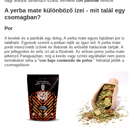
nagy arányát tartalmazó száraz terméket
con palónak
nevezik.
A yerba mate különböző ízei - mit talál egy
csomagban?
Por
A levelek és a parókák egy dolog. A yerba mate egyes fajtáiban por is
található. Egyesek szerint a porban rejlik az igazi erő. A yerba mate
porát intenzívebb ízűnek és illatúnak és erősebb hatásúnak tartják. A
por jellegzetes és erős ízt ad a főzetnek. Az erősen poros yerba mate
jellemző Paraguayban, míg a kevés vagy szinte egyáltalán nem poros
termékeket néha a
"con bajo contenido de polvo
" felirattal jelölik a
csomagoláson.