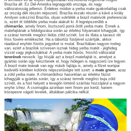
Brazília áll. Ez Dél-Amerika legnagyobb országa, és nagy
változatosság jellemzi. Érdekes módon a yerba mate gyakorlatilag csak
az ország déli részén népszerű. Brazília északi részén a kávé a király.
Amilyen sokszínű Brazília, olyan sokfélék a brazil mateivók preferenciái
is, ezért itt többféle yerba mate alakult ki. A legnépszerűbb a
chimarrão
, amely finom, lisztszerű porrá őrölt yerba mate. Ennek a
matefajtának a feldolgozása során az érlelési folyamatot kihagyják, így
a száraz termék megőrzi lédús zöld színét. Íze és illata a tavaszi rét
friss füvére emlékeztet. Ha a tábortűz füstjével szárítják, akkor
ráadásul enyhén füstös jegyeket is mutat. Brazíliában nagyon meleg
van, ezért a brazilok szívesen isznak hideg yerba matét - jéghideg
vízzel vagy jégkockákkal. A yerba mate hűvös, frissítő változatát
tererének
nevezik. Így hívják azt a brazil matefajtát is, amelyet a
gyártás során úgy készítenek el, hogy hidegen is nagyszerű íze legyen.
A brazil mate teának van egy másik fajtája is, amely a főzet európai
kedvelői körében különös népszerűségre tett szert: a
mate green
, azaz
a zöld yerba mate. A chimarrãóhoz hasonlóan az érlelési fázist
kihagyják a gyártás során, így a száraz termék megőrzi buja zöld
színét, és a füst helyett a levegőn történő szárítás hozzájárul a nagyon
enyhe ízhez. A csomagba azonban nem finom por kerül, hanem
közepesre vágott levelek, általában pálcika nélkül.