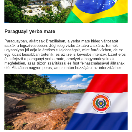
Paraguayi yerba mate
Paraguayban, akárcsak Brazíliában, a yerba mate hideg változatát
isszák a legszívesebben. Jéghideg vízbe áztatva a száraz termék
ugyanolyan jól adja le értékes tulajdonságait, mint forró vízben, de ez
egy kicsit lassabban történik, és az íze is kevésbé intenzív. Ezért erős
és kifejező a paraguayi yerba mate, amelyet a hagyományoknak
megfelelően, azaz tűzön szárítással és füst felhasználásával állítanak
elő. Általában nagyon poros, ami szintén hozzájárul az intenzitáshoz.