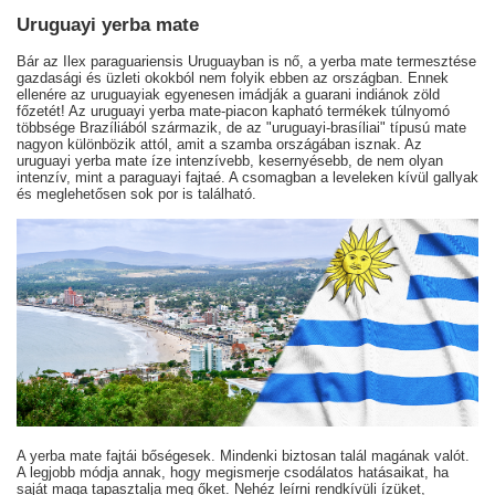
Uruguayi yerba mate
Bár az Ilex paraguariensis Uruguayban is nő, a yerba mate termesztése
gazdasági és üzleti okokból nem folyik ebben az országban. Ennek
ellenére az uruguayiak egyenesen imádják a guarani indiánok zöld
főzetét! Az uruguayi yerba mate-piacon kapható termékek túlnyomó
többsége Brazíliából származik, de az "uruguayi-brasíliai" típusú mate
nagyon különbözik attól, amit a szamba országában isznak. Az
uruguayi yerba mate íze intenzívebb, kesernyésebb, de nem olyan
intenzív, mint a paraguayi fajtaé. A csomagban a leveleken kívül gallyak
és meglehetősen sok por is található.
A yerba mate fajtái bőségesek. Mindenki biztosan talál magának valót.
A legjobb módja annak, hogy megismerje csodálatos hatásaikat, ha
saját maga tapasztalja meg őket. Nehéz leírni rendkívüli ízüket,