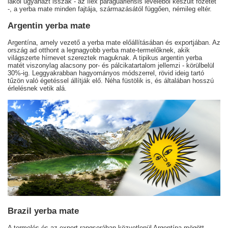
lakói ugyanazt isszák - az Ilex paraguariensis leveléből készült főzetet
-, a yerba mate minden fajtája, származásától függően, némileg eltér.
Argentin yerba mate
Argentína, amely vezető a yerba mate előállításában és exportjában. Az
ország ad otthont a legnagyobb yerba mate-termelőknek, akik
világszerte hírnevet szereztek maguknak. A tipikus argentin yerba
matét viszonylag alacsony por- és pálcikatartalom jellemzi - körülbelül
30%-ig. Leggyakrabban hagyományos módszerrel, rövid ideig tartó
tűzön való égetéssel állítják elő. Néha füstölik is, és általában hosszú
érlelésnek vetik alá.
Brazil yerba mate
A termelés és az export rangsorában közvetlenül Argentína mögött