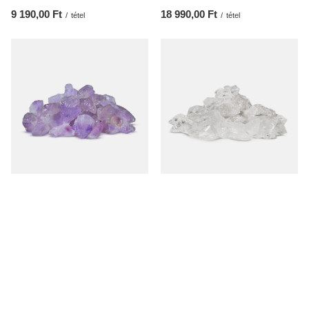
9 190,00 Ft
18 990,00 Ft
/
tétel
/
tétel
Ametiszt (nyers kő) 50 g
Hegyikristály (nyers kő) 50 g
1 560,00 Ft
1 310,00 Ft
/
tétel
/
tétel
(31 200,00 Ft / kg
)
(26 200,00 Ft / kg
)