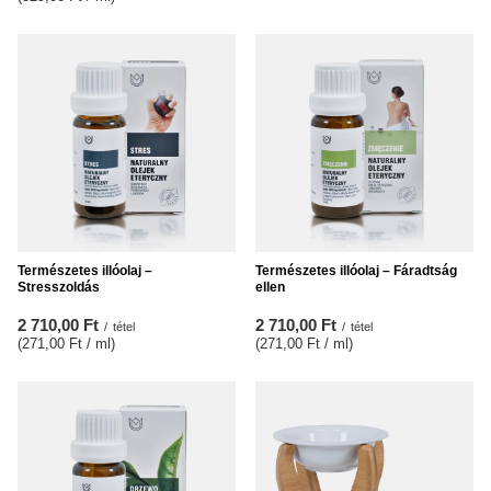
Természetes illóolaj –
Természetes illóolaj – Fáradtság
Stresszoldás
ellen
2 710,00 Ft
2 710,00 Ft
/
tétel
/
tétel
(271,00 Ft / ml
)
(271,00 Ft / ml
)