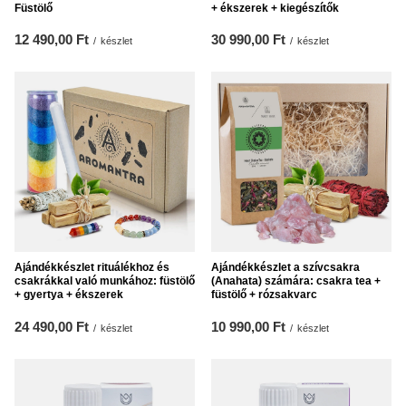
Füstölő
+ ékszerek + kiegészítők
12 490,00 Ft
30 990,00 Ft
/
készlet
/
készlet
Ajándékkészlet rituálékhoz és
Ajándékkészlet a szívcsakra
csakrákkal való munkához: füstölő
(Anahata) számára: csakra tea +
+ gyertya + ékszerek
füstölő + rózsakvarc
24 490,00 Ft
10 990,00 Ft
/
készlet
/
készlet