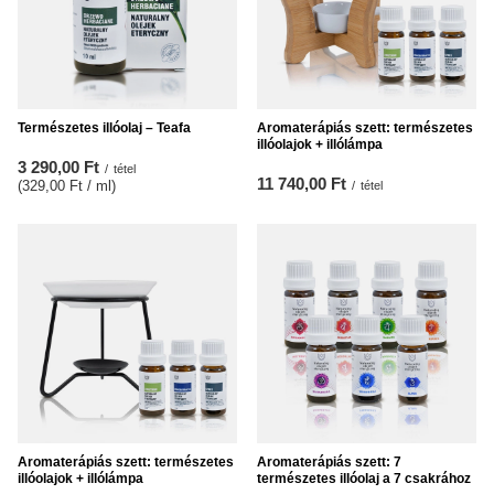
Természetes illóolaj – Teafa
Aromaterápiás szett: természetes
illóolajok + illólámpa
3 290,00 Ft
/
tétel
11 740,00 Ft
(329,00 Ft / ml
)
/
tétel
Aromaterápiás szett: természetes
Aromaterápiás szett: 7
illóolajok + illólámpa
természetes illóolaj a 7 csakrához