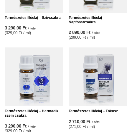
Természetes illóolaj – Szívcsakra
Természetes illóolaj –
Napfonatcsakra
3 290,00 Ft
/
tétel
2 890,00 Ft
(329,00 Ft / ml
)
/
tétel
(289,00 Ft / ml
)
Természetes illóolaj – Harmadik
Természetes illóolaj – Fókusz
szem csakra
2 710,00 Ft
/
tétel
3 290,00 Ft
(271,00 Ft / ml
)
/
tétel
(329,00 Ft / ml
)