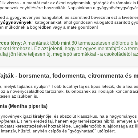
úlik vissza - a mentát már az ókori egyiptomiak, görögök és rómaiak is i
panaszok enyhítésére használták. Napjainkban a gyógynövénygyógyás
ed a gyógynövényes hangulatot, és szeretnéd bevezetni ezt a kivéte
yógynövények"
kategóriánkat, ahol gondosan válogatott szárított g
sen működnek a bögrédben vagy a mate gourdban!
cces tény:
A mentának több mint 30 természetesen előforduló fa
deket létrehozni. Ez azt jelenti, hogy az egyes mentafajták a t
alfaj jön létre teljesen új, meglepő aromákkal - a csokoládétól
ajták - borsmenta, fodormenta, citrommenta és m
, melyik fajtához nyúljon? Több tucatnyi faj és típus létezik, de a tea
z a növénycsaládhoz tartoznak, különböznek az illóolajok koncentráci
esen az ízükben is.
ta (
Mentha piperita
)
ynövények igazi királynője, és abszolút klasszikus, ha a hagyományo
piperita L.
) nem eredeti faj, hanem egy természetes hibrid, amelyet a 
picata
) keresztezésével hoztak létre. Legjellemzőbb tulajdonsága az i
z intenzív, hűsítő, enyhén csípős és "gyógyhatású" utóízéért.