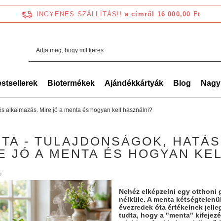
INGYENES SZÁLLÍTÁS!!
a címről 16 000,00 Ft
stsellerek
Biotermékek
Ajándékkártyák
Blog
Nagy
és alkalmazás. Mire jó a menta és hogyan kell használni?
TA - TULAJDONSÁGOK, HATÁS
E JÓ A MENTA ÉS HOGYAN KE
5
Nehéz elképzelni egy otthoni 
nélküle. A menta kétségtelenü
évezredek óta értékelnek jelle
tudta, hogy a "menta" kifejez