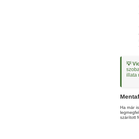
💡 Vi
szoba
illat
Mentaf
Ha már i
legmegfel
szárított