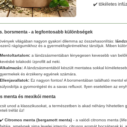
✔️ tökéletes inf
s. borsmenta - a legfontosabb különbségek
övények világában nagyon gyakori dilemma az összehasonlítás:
lándz
épszerű rágógumikhoz és a gyermekfogkrémekhez társítjuk. Miben kül
Mentoltartalom:
a lándzsásmentában lényegesen kevesebb van belőle.
kevésbé tolakodó ízprofilt ad neki.
Alkalmazás:
A lándzsásmentából készült mentatea sokkal kíméletese
gyermekek és érzékeny egyének számára.
Ellenjavallatok:
Ez nagyon fontos! A borsmentában található mentol el
súlyosbítja a gyomorégést és a savas refluxot. Ilyen esetekben az eny
s menta és mexikói menta
csit unod a klasszikusokat, a természetben is akad néhány hihetetlen g
teli tréfát űz!
✔️
Citromos menta (bergamott menta)
- a valódi citromos menta (
Men
fajtája, amelynek sima levelei intenzív, citrusos aromát bocsátanak ki,