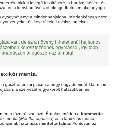
smerték, akik a levegő frissítésére, a bor ízesítésére és
zat és a konyhaművészet elengedhetetlen alapanyaga.
les gyógynövényt a mindennapjaidba, mindenképpen nézd
yógynövényeket és keverékeket találsz, amelyek
jtája van, de ez a növény hihetetlenül hajlamos
ermészetben kereszteződnek egymással, így több
 az ananászon át egészen az almáig!
exikói menta.
 és a gasztronómiai piacon a négy nagy dominál. Bár mind
ójában, a szervezetre gyakorolt hatásukban és
s menta főzetről van szó. Érdekes módon a
borsmenta
vízimenta (
Mentha aquatica
) és a lándzsás menta
llóolajának
hatalmas mentoltartalma
. Pontosan ez