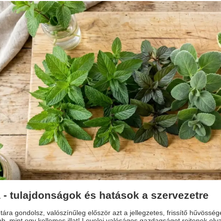
 - tulajdonságok és hatások a szervezetre
ára gondolsz, valószínűleg először azt a jellegzetes, frissítő hűvössége
bb, mint egy kellemes illat! Levelei valóságos gazdagságot rejtenek ol