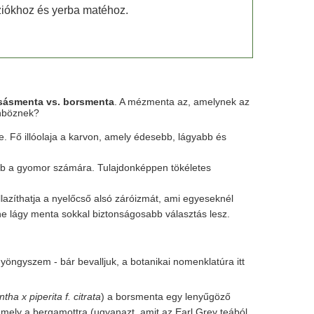
úziókhoz és yerba matéhoz.
sásmenta vs. borsmenta
. A mézmenta az, amelynek az
önböznek?
 Fő illóolaja a karvon, amely édesebb, lágyabb és
bb a gyomor számára. Tulajdonképpen tökéletes
lazíthatja a nyelőcső alsó záróizmát, ami egyeseknél
he lágy menta sokkal biztonságosabb választás lesz.
yöngyszem - bár bevalljuk, a botanikai nomenklatúra itt
tha x piperita f. citrata
) a borsmenta egy lenyűgöző
 amely a bergamottra (ugyanazt, amit az Earl Grey teából