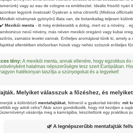
ismerünk) vagy az eau de cologne-ra emlékeztet. Ideális frissítő nyár
azonban legyünk óvatosak! Gyakran a sima citromfű (
Melissa officinali
Mindkét növénynek gyönyörű illata van, de botanikailag teljesen különb
✔️
Mexikói menta
- itt még érdekesebb a dolog, mert ez a növény... e
amboinicus
nevű növény, más néven mexikói oregánó vagy kubai oregán
szőrös, zamatos levelei vannak. Erőteljes aromájával tűnik ki, amely 
fajokkal ellentétben elsősorban húsok vagy nehéz szószok erőteljes fű
cces tény:
A mexikói menta, annak ellenére, hogy egzotikus és 
növényként hatalmas népszerűségre tesz szert Európában. Hogy 
a nagyon hatékonyan taszítja a szúnyogokat és a legyeket!
ajták. Melyiket válasszuk a főzéshez, és melyike
smerjük a különböző
mentafajtákat
, felmerül a gyakorlati kérdés:
mit k
előbb egy adott célra? Akár azon gondolkodik, hogy mit kezdjen a saját
 fűszernövényt vásárolja meg a kamrájába, készítettünk egy praktikus 
🌿 A legnépszerűbb mentafajták felha