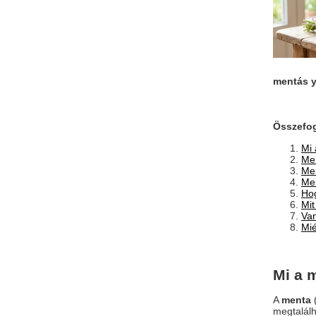
mentás y
Összefog
Mi 
Men
Men
Men
Hog
Mit
Van
Mié
Mi a 
A
menta
(
megtalálh