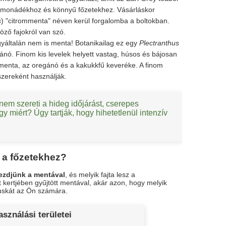
i limonádékhoz és könnyű főzetekhez. Vásárláskor
s
) "citrommenta" néven kerül forgalomba a boltokban.
öző fajokról van szó.
gyáltalán nem is menta! Botanikailag ez egy
Plectranthus
ó. Finom kis levelek helyett vastag, húsos és bájosan
a menta, az oregánó és a kakukkfű keveréke. A finom
szereként használják.
nem szereti a hideg időjárást, cserepes
miért? Úgy tartják, hogy hihetetlenül intenzív
t a főzetekhez?
ezdjünk a mentával
, és melyik fajta lesz a
 kertjében gyűjtött mentával, akár azon, hogy melyik
puskát az Ön számára.
sználási területei