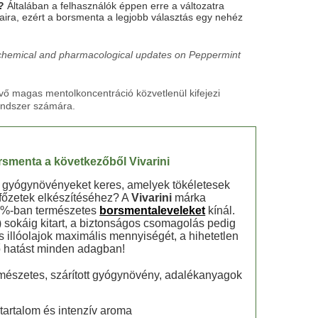
?
Általában a felhasználók éppen erre a változatra
ira, ezért a borsmenta a legjobb választás egy nehéz
chemical and pharmacological updates on Peppermint
vő magas mentolkoncentráció közvetlenül kifejezi
endszer számára.
borsmenta a következőből
Vivarini
t gyógynövényeket keres, amelyek tökéletesek
 főzetek elkészítéséhez? A
Vivarini
márka
00%-ban természetes
borsmentaleveleket
kínál.
sokáig kitart, a biztonságos csomagolás pedig
s illóolajok maximális mennyiségét, a hihetetlen
tő hatást minden adagban!
mészetes, szárított gyógynövény, adalékanyagok
tartalom és intenzív aroma