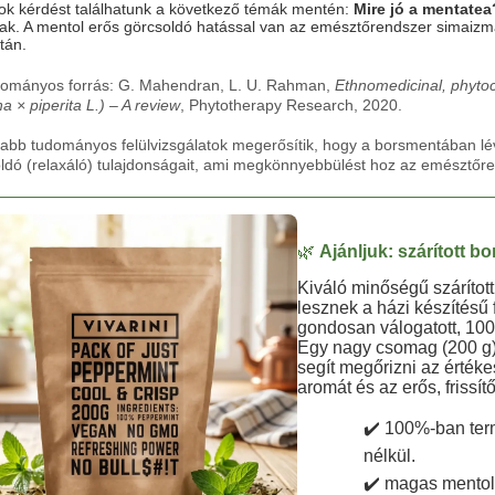
ok kérdést találhatunk a következő témák mentén:
Mire jó a mentatea
ak. A mentol erős görcsoldó hatással van az emésztőrendszer simaizma
tán.
dományos forrás:
G. Mahendran, L. U. Rahman,
Ethnomedicinal, phyto
a × piperita L.) – A review
, Phytotherapy Research, 2020.
jabb tudományos felülvizsgálatok megerősítik, hogy a borsmentában lé
ldó (relaxáló) tulajdonságait, ami megkönnyebbülést hoz az emésztőr
🌿
Ajánljuk: szárított 
Kiváló minőségű szárítot
lesznek a házi készítésű
gondosan válogatott, 1
Egy nagy csomag (200 g) 
segít megőrizni az értéke
aromát és az erős, frissí
✔️ 100%-ban ter
nélkül.
✔️ magas mentol