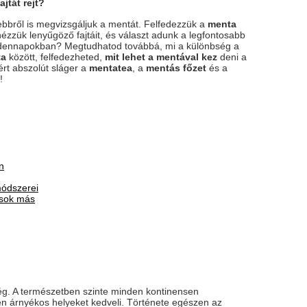
jtát rejt?
bbről is megvizsgáljuk a mentát. Felfedezzük a
menta
ézzük lenyűgöző fajtáit, és választ adunk a legfontosabb
ndennapokban? Megtudhatod továbbá, mi a különbség a
ta
között, felfedezheted,
mit lehet a mentával kez
deni a
rt abszolút sláger a
mentatea
, a
mentás főzet
és a
!
n
módszerei
 sok más
g. A természetben szinte minden kontinensen
n árnyékos helyeket kedveli. Története egészen az