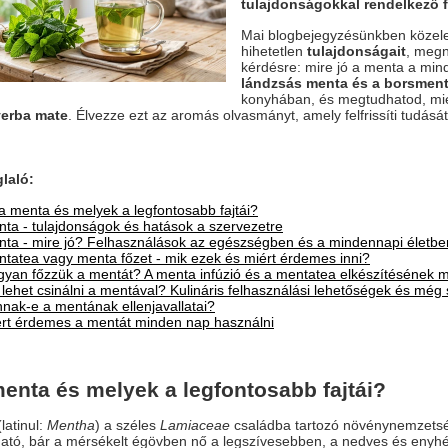
tulajdonságokkal rendelkező fa
Mai blogbejegyzésünkben közele
hihetetlen
tulajdonságait
, megn
kérdésre: mire jó a menta a mi
lándzsás menta és a borsmen
konyhában, és megtudhatod, mié
erba mate
. Élvezze ezt az aromás olvasmányt, amely felfrissíti tudását
laló:
a menta és melyek a legfontosabb fajtái?
ta - tulajdonságok és hatások a szervezetre
ta - mire jó? Felhasználások az egészségben és a mindennapi életbe
tatea vagy menta főzet - mik ezek és miért érdemes inni?
yan főzzük a mentát? A menta infúzió és a mentatea elkészítésének 
 lehet csinálni a mentával? Kulináris felhasználási lehetőségek és még
nak-e a mentának ellenjavallatai?
rt érdemes a mentát minden nap használni
menta és melyek a legfontosabb fajtái?
latinul:
Mentha
) a széles
Lamiaceae
családba tartozó növénynemzetsé
ató, bár a mérsékelt égövben nő a legszívesebben, a nedves és enyhé