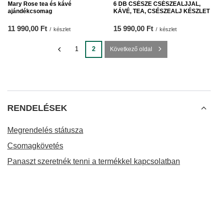
Mary Rose tea és kávé
6 DB CSÉSZE CSÉSZEALJJAL,
ajándékcsomag
KÁVÉ, TEA, CSÉSZEALJ KÉSZLET
11 990,00 Ft
15 990,00 Ft
/
készlet
/
készlet
1
2
Következő oldal
RENDELÉSEK
Megrendelés státusza
Csomagkövetés
Panaszt szeretnék tenni a termékkel kapcsolatban
Vissza akarom küldeni a terméket
Ki szeretném cserélni a terméket
Kapcsolat