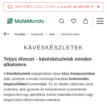
INGYENES SZÁLLÍTÁS!!
a címről 16 000,00 Ft
Kezdőlap
Kategóriák
Kávé
Kávéskészletek
KÁVÉSKÉSZLETEK
Teljes élvezet - kávéskészletek minden
alkalomra
A
Kávékészletek
kategóriában olyan
kész kompozíciókat
talál, amelyek a kiváló minőségű kávékat
funkcionális
kiegészítőkkel
kombinálják. Ez az ideális választás azok
számára, akik gyorsan és kényelmesen szeretnének
kiegészíteni egy ajándékot, kávés kalandba kezdeni vagy
kiegészíteni otthoni barista-sarkukat.