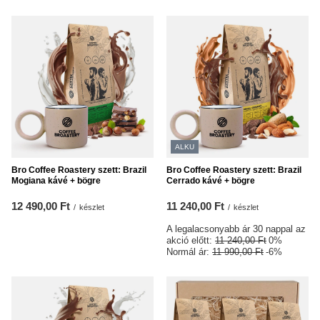
ALKU
Bro Coffee Roastery szett: Brazil
Bro Coffee Roastery szett: Brazil
Mogiana kávé + bögre
Cerrado kávé + bögre
12 490,00 Ft
11 240,00 Ft
/
készlet
/
készlet
A legalacsonyabb ár 30 nappal az
akció előtt:
11 240,00 Ft
0%
Normál ár:
11 990,00 Ft
-6%