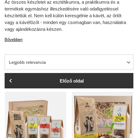
Az összes készletet az esztétikumra, a praktikumra és a
termékek egymáshoz illeszkedésére való odafigyeléssel
készítettük el. Nem kell külön keresgélnie a kávét, az őrlőt
vagy a kávéfőzőt - minden egy csomagban van, használatra
vagy ajándékozásra készen.
Bővebben
A rendezés megváltoztatása
Legjobb relevancia
Előző oldal