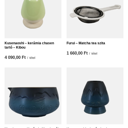
Kusenaoshi – kerámia chasen
Furui – Matcha tea szita
tartó – Kibou
1 660,00 Ft
/
tétel
4 090,00 Ft
/
tétel