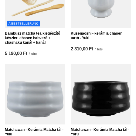
A BESTSELLERÜNK
Bambusz matcha tea kiegészítő
Kusenaoshi - kerámia chasen
készlet: chasen habverő +
tartó - Yuki
chashaku kanál + kanál
2 310,00 Ft
/
tétel
5 190,00 Ft
/
tétel
Matchawan - Kerámia Matcha tál -
Matchawan - Kerámia Matcha tál -
Yuki
Yoru