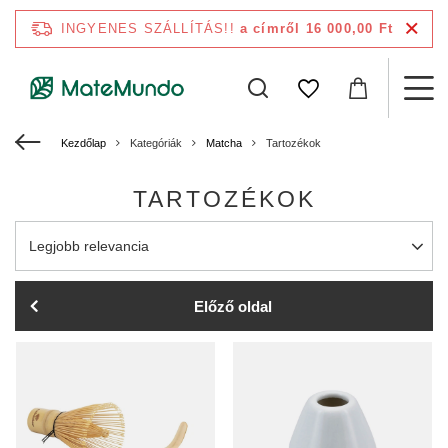
INGYENES SZÁLLÍTÁS!!
a címről 16 000,00 Ft
Kezdőlap
Kategóriák
Matcha
Tartozékok
TARTOZÉKOK
A rendezés megváltoztatása
Legjobb relevancia
Előző oldal