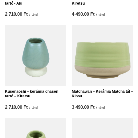
tartó - Aki
Kiretsu
2 710,00 Ft
4 490,00 Ft
/
tétel
/
tétel
Kusenaoshi – kerámia chasen
Matchawan – Kerámia Matcha tál –
tartó – Kiretsu
Kibou
2 710,00 Ft
3 490,00 Ft
/
tétel
/
tétel