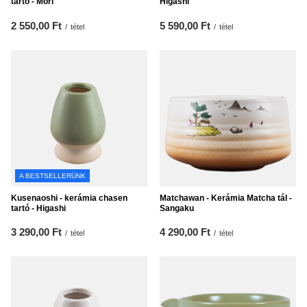
tartó - Mori
Higashi
2 550,00 Ft
5 590,00 Ft
/
tétel
/
tétel
A BESTSELLERÜNK
Kusenaoshi - kerámia chasen
Matchawan - Kerámia Matcha tál -
tartó - Higashi
Sangaku
3 290,00 Ft
4 290,00 Ft
/
tétel
/
tétel