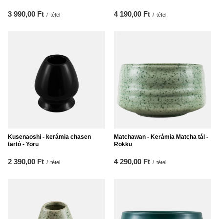
3 990,00 Ft
4 190,00 Ft
/
tétel
/
tétel
Kusenaoshi - kerámia chasen
Matchawan - Kerámia Matcha tál -
tartó - Yoru
Rokku
2 390,00 Ft
4 290,00 Ft
/
tétel
/
tétel