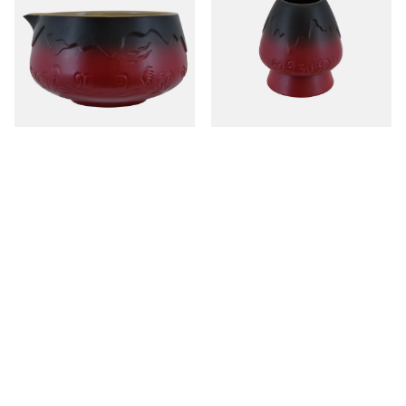
Matchawan – Kerámia Matcha tál
Kusenaoshi – kerámia chasen
kiöntővel – Mountain (piros)
tartó – Mountain (piros)
6 390,00 Ft
2 890,00 Ft
/
tétel
/
tétel