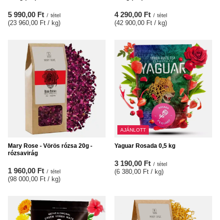
5 990,00 Ft
4 290,00 Ft
/
tétel
/
tétel
(23 960,00 Ft / kg
)
(42 900,00 Ft / kg
)
AJÁNLOTT
Mary Rose - Vörös rózsa 20g -
Yaguar Rosada 0,5 kg
rózsavirág
3 190,00 Ft
/
tétel
1 960,00 Ft
(6 380,00 Ft / kg
)
/
tétel
(98 000,00 Ft / kg
)