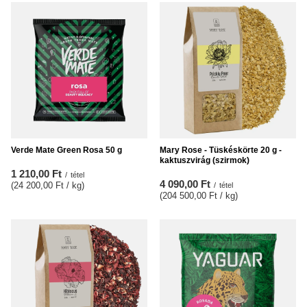
Verde Mate Green Rosa 50 g
Mary Rose - Tüskéskörte 20 g -
kaktuszvirág (szirmok)
1 210,00 Ft
/
tétel
4 090,00 Ft
(24 200,00 Ft / kg
)
/
tétel
(204 500,00 Ft / kg
)