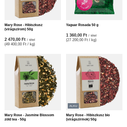
Mary Rose - Hibiszkusz
Yaguar Rosada 50 g
(virágszirom) 50g
1 360,00 Ft
/
tétel
2 470,00 Ft
(27 200,00 Ft / kg
)
/
tétel
(49 400,00 Ft / kg
)
ALKU
Mary Rose - Jasmine Blossom
Mary Rose - Hibiszkusz bio
zöld tea - 50g
(virágszirmok) 50g