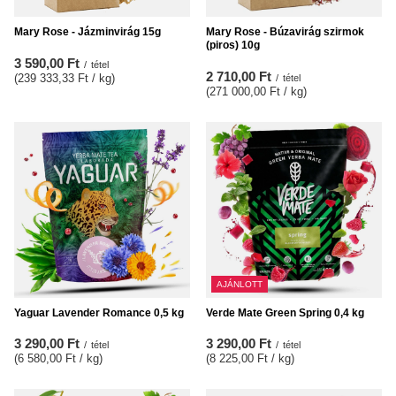
Mary Rose - Jázminvirág 15g
Mary Rose - Búzavirág szirmok
(piros) 10g
3 590,00 Ft
/
tétel
2 710,00 Ft
(239 333,33 Ft / kg
)
/
tétel
(271 000,00 Ft / kg
)
AJÁNLOTT
Yaguar Lavender Romance 0,5 kg
Verde Mate Green Spring 0,4 kg
3 290,00 Ft
3 290,00 Ft
/
tétel
/
tétel
(6 580,00 Ft / kg
)
(8 225,00 Ft / kg
)