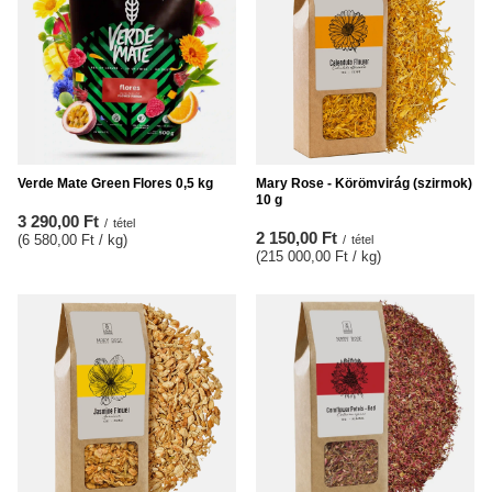
Verde Mate Green Flores 0,5 kg
Mary Rose - Körömvirág (szirmok)
10 g
3 290,00 Ft
/
tétel
2 150,00 Ft
(6 580,00 Ft / kg
)
/
tétel
(215 000,00 Ft / kg
)