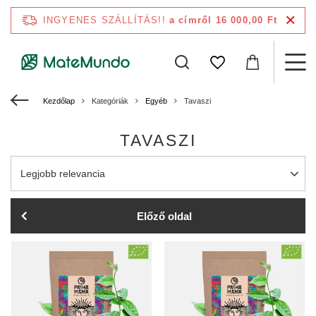
INGYENES SZÁLLÍTÁS!!
a címről 16 000,00 Ft
Kezdőlap
Kategóriák
Egyéb
Tavaszi
TAVASZI
A rendezés megváltoztatása
Legjobb relevancia
Előző oldal