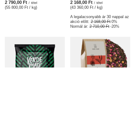
2 790,00 Ft
2 168,00 Ft
/
tétel
/
tétel
(55 800,00 Ft / kg
)
(43 360,00 Ft / kg
)
A legalacsonyabb ár 30 nappal az
akció előtt:
2 168,00 Ft
0%
Normál ár:
2 710,00 Ft
-20%
Verde Mate Green Flores 50 g
Mary Rose - Pu-erh Rosa tea - 50g
1 210,00 Ft
2 710,00 Ft
/
tétel
/
tétel
(24 200,00 Ft / kg
)
(54 200,00 Ft / kg
)