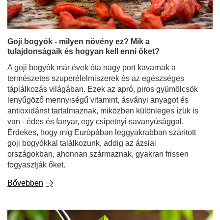
tulajdonságaik és hogyan kell enni őket?
A goji bogyók már évek óta nagy port kavarnak a
természetes szuperélelmiszerek és az egészséges
táplálkozás világában. Ezek az apró, piros gyümölcsök
lenyűgöző mennyiségű vitamint, ásványi anyagot és
antioxidánst tartalmaznak, miközben különleges ízük is
van - édes és fanyar, egy csipetnyi savanyúsággal.
Érdekes, hogy míg Európában leggyakrabban szárított
goji bogyókkal találkozunk, addig az ázsiai
országokban, ahonnan származnak, gyakran frissen
fogyasztják őket.
Bővebben