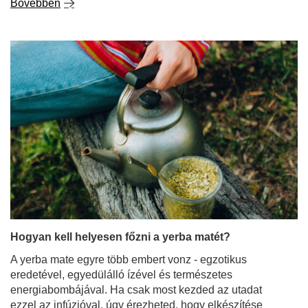
Hogyan kell helyesen főzni a yerba matét?
A yerba mate egyre több embert vonz - egzotikus
eredetével, egyedülálló ízével és természetes
energiabombájával. Ha csak most kezded az utadat
ezzel az infúzióval, úgy érezheted, hogy elkészítése
bonyolult rituálé - tele szabályokkal és speciális
kiegészítőkkel. De ne aggódj! A yerba mate főzése
egyáltalán nem kell, hogy bonyolult legyen. Ebben a
blogbejegyzésben lépésről-lépésre megmutatjuk,