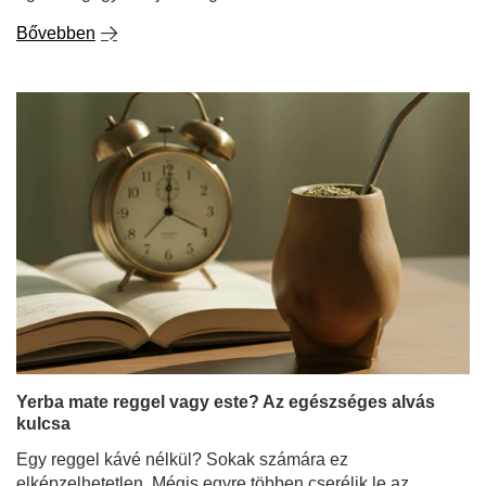
Yerba mate reggel vagy este? Az egészséges alvás
kulcsa
Egy reggel kávé nélkül? Sokak számára ez
elképzelhetetlen. Mégis egyre többen cserélik le az
eszpresszó csészéjüket egy yerba matéval töltött tökre -
egy olyan főzetre, amely stimulálja a szervezetet anélkül,
hogy megviselné az idegeket. Ahogy ez az ital egyre
népszerűbbé válik, egy kérdés egyre gyakrabban merül