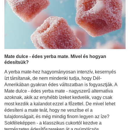
Mate dulce - édes yerba mate. Mivel és hogyan
édesítsük?
A yerba mate-hez hagyományosan intenzív, kesernyés
ízt társítanak, de nem mindenki tudja, hogy Dél-
Amerikában gyakran édes változatban is fogyasztják. A
Mate dulce - édes yerba mate - nagyszerű alternatíva
azoknak, akik az enyhébb ízeket kedvelik, vagy csak
most kezdik a kalandot ezzel a főzettel. De mivel lehet
édesíteni a mate teát, hogy ne veszítse el a
tulajdonságait, és még mindig finom legyen az íze?
Sokféleképpen - a klasszikus cukortól kezdve a
természetes édesítőszereken át a gyümölcsös
adalékanyagokig. Ebben a cikkben végigvezetünk azon,
hogyan édesítsd a yerba matét a legegyszerűbb - és
legegészségesebb - módon!