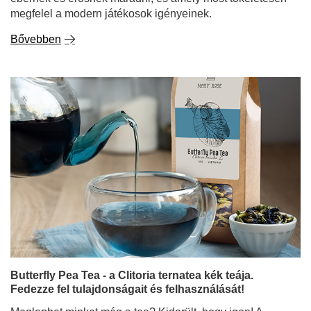
Butterfly Pea Tea - a Clitoria ternatea kék teája.
Fedezze fel tulajdonságait és felhasználását!
Meglephet minket még a tea? Kiderült, hogy igen! A
pillangóborsó tea, más néven a Clitoria ternateából
készült tea egy olyan főzet, amely nemcsak ízével,
hanem mindenekelőtt színével is gyönyörködtet.
Intenzíven kék, citromlé hozzáadásával pedig lilává vagy