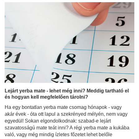
Lejárt yerba mate - lehet még inni? Meddig tartható el
és hogyan kell megfelelően tárolni?
Ha egy bontatlan yerba mate csomag hónapok - vagy
akár évek - óta ott lapul a szekrényed mélyén, nem vagy
egyedül! Sokan elgondolkodnak: szabad-e lejárt
szavatosságú mate teát inni? A régi yerba mate a kukába
való, vagy még mindig ízletes főzetet lehet belőle
készíteni? Ebben a cikkben eloszlatunk minden kétséget
azzal kapcsolatban, hogy meddig marad jó a yerba
mate, hogyan kell megfelelően tárolni, és hogyan
vigyázz a készletedre. Olvasson tovább, hogy elkerülje a