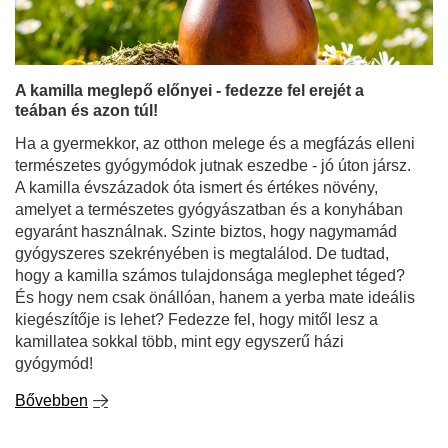
teában és azon túl!
Ha a gyermekkor, az otthon melege és a megfázás elleni
természetes gyógymódok jutnak eszedbe - jó úton jársz.
A kamilla évszázadok óta ismert és értékes növény,
amelyet a természetes gyógyászatban és a konyhában
egyaránt használnak. Szinte biztos, hogy nagymamád
gyógyszeres szekrényében is megtalálod. De tudtad,
hogy a kamilla számos tulajdonsága meglephet téged?
És hogy nem csak önállóan, hanem a yerba mate ideális
kiegészítője is lehet? Fedezze fel, hogy mitől lesz a
kamillatea sokkal több, mint egy egyszerű házi
gyógymód!
Bővebben