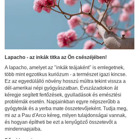
Lapacho - az inkák titka az Ön csészéjében!
A lapacho, amelyet az "inkák teájaként" is emlegetnek,
több mint egzotikus kuriózum - a természet igazi kincse.
Ez az egyedülálló növény hosszú múltra tekint vissza a
dél-amerikai népi gyógyászatban. Évszázadokon át
kéregje segített fertőzések, gyulladások és emésztési
problémák esetén. Napjainkban egyre népszerűbb a
gyógyteák és a yerba mate összetevőjeként. Tudja meg,
mi az a Pau d'Arco kéreg, milyen tulajdonságai vannak,
és hogyan építheti be ezt a lenyűgöző összetevőt a
mindennapjaiba.
Bővebben