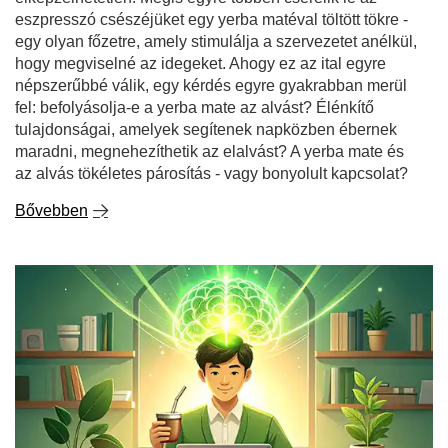
fel: befolyásolja-e a yerba mate az alvást? Élénkítő
tulajdonságai, amelyek segítenek napközben ébernek
maradni, megnehezíthetik az elalvást? A yerba mate és
az alvás tökéletes párosítás - vagy bonyolult kapcsolat?
Bővebben