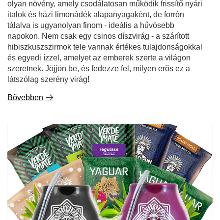
hibiszkuszszirmok tele vannak értékes tulajdonságokkal
és egyedi ízzel, amelyet az emberek szerte a világon
szeretnek. Jöjjön be, és fedezze fel, milyen erős ez a
látszólag szerény virág!
Bővebben
Első lépések a yerba matéval? Kezdje 50 g-os