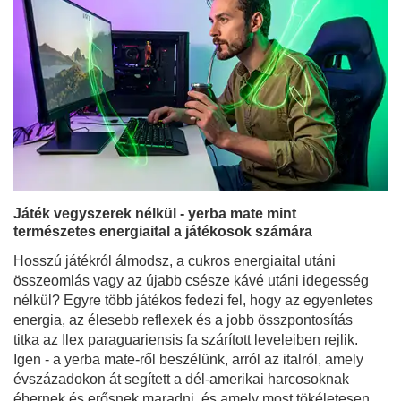
Játék vegyszerek nélkül - yerba mate mint
természetes energiaital a játékosok számára
Hosszú játékról álmodsz, a cukros energiaital utáni
összeomlás vagy az újabb csésze kávé utáni idegesség
nélkül? Egyre több játékos fedezi fel, hogy az egyenletes
energia, az élesebb reflexek és a jobb összpontosítás
titka az Ilex paraguariensis fa szárított leveleiben rejlik.
Igen - a yerba mate-ről beszélünk, arról az italról, amely
évszázadokon át segített a dél-amerikai harcosoknak
ébernek és erősnek maradni, és amely most tökéletesen
megfelel a modern játékosok igényeinek.
Bővebben