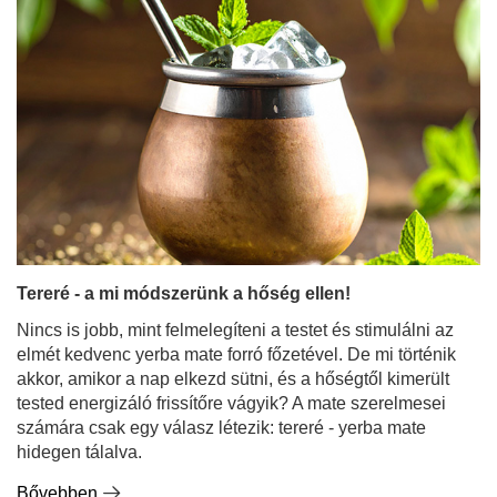
Tereré - a mi módszerünk a hőség ellen!
Nincs is jobb, mint felmelegíteni a testet és stimulálni az
elmét kedvenc yerba mate forró főzetével. De mi történik
akkor, amikor a nap elkezd sütni, és a hőségtől kimerült
tested energizáló frissítőre vágyik? A mate szerelmesei
számára csak egy válasz létezik: tereré - yerba mate
hidegen tálalva.
Bővebben