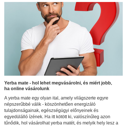
Yerba mate - hol lehet megvásárolni, és miért jobb,
ha online vásárolunk
A yerba mate egy olyan ital, amely világszerte egyre
népszerűbbé válik - köszönhetően energizáló
tulajdonságainak, egészségügyi előnyeinek és
egyedülálló ízének. Ha itt kötött ki, valószínűleg azon
tűnődik, hol vásárolhat yerba matét, és melyik hely lesz a
legjobb az első (vagy a következő!) vásárláshoz. Bár a
yerba mate egyre gyakrabban jelenik meg a helyhez
kötött boltokban, az online boltok kínálják a
legszélesebb választékot, vonzó árakat és olyan