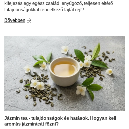
Jázmin tea - tulajdonságok és hatások. Hogyan kell
aromás jázminteát főzni?
Egyes teák intenzív ízvilággal gyönyörködtetnek, mások
olyan élénkítő hatásúak, mint egy reggeli kávé. A
jázmintea valami egészen mással tűnik ki - kivételesen
finom, virágos aromájával, amely már az első korty után