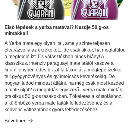
mintákkal!
A Yerba mate egy olyan ital, amely szinte teljesen
elvarázsolja az érzékeket... de csak akkor, ha megtalálod
a megfelelő ízt. És választékban nincs hiány! A
klasszikus, intenzív paraguayi mate teától kezdve a
finom, enyhén édes brazil fajtákon át a meglepő ízekkel
teli gyógynövényes és gyümölcsös keverékekig. De
hogyan tudod mindezt átlátni, ha még csak most kezded
a mate útját? A megoldás egyszerű - yerba mate minták
praktikus 50 g-os tasakokban. Tökéletes a kóstoláshoz,
a különböző yerba mate fajták felfedezéséhez és a
kedvenc változatának gyors felfedezéséhez.
Bővebben