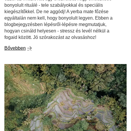
hogyan csináld helyesen - stressz és levél nélkül a
fogaid között. Jó szórakozást az olvasáshoz!
Bővebben
Hogyan készül a yerba mate?
Szedd le a leveleket, őröld meg, dobd az egészet egy