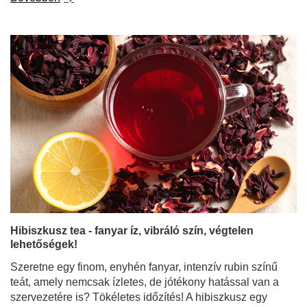
Hibiszkusz tea - fanyar íz, vibráló szín, végtelen
lehetőségek!
Szeretne egy finom, enyhén fanyar, intenzív rubin színű
teát, amely nemcsak ízletes, de jótékony hatással van a
szervezetére is? Tökéletes időzítés! A hibiszkusz egy
olyan növény, amely csodálatosan működik frissítő nyári
italok és házi limonádék alapanyagaként, de forrón
tálalva is ugyanolyan finom - ideális a hűvösebb
napokon. Nem csak egy csinos díszvirág - a szárított