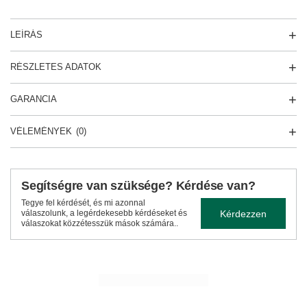
LEÍRÁS
RÉSZLETES ADATOK
GARANCIA
VÉLEMÉNYEK
(0)
Segítségre van szüksége? Kérdése van?
Tegye fel kérdését, és mi azonnal
Kérdezzen
válaszolunk, a legérdekesebb kérdéseket és
válaszokat közzétesszük mások számára..
TÖBBET LÁTNI