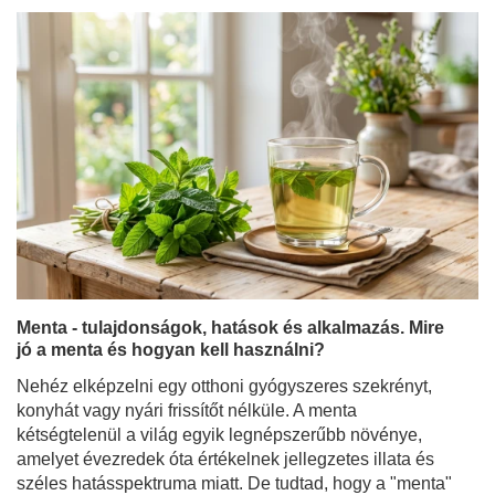
Menta - tulajdonságok, hatások és alkalmazás. Mire
jó a menta és hogyan kell használni?
Nehéz elképzelni egy otthoni gyógyszeres szekrényt,
konyhát vagy nyári frissítőt nélküle. A menta
kétségtelenül a világ egyik legnépszerűbb növénye,
amelyet évezredek óta értékelnek jellegzetes illata és
széles hatásspektruma miatt. De tudtad, hogy a "menta"
kifejezés egy egész család lenyűgöző, teljesen eltérő
tulajdonságokkal rendelkező fajtát rejt?
Bővebben