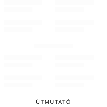
Verde Mate Green Menta Limón 0,4 kg
Verde Mate Green Pas
3 290,00 Ft
3 690,00 Ft
/
tétel
/
tétel
(8 225,00 Ft / kg)
(7 380,00 Ft / kg)
NEKED AJÁNLOTT
Yerba Mate Energia 5x0,5kg Különböző márkák
Verde Mate Green Ene
15 490,00 Ft
3 290,00 Ft
/
készlet
/
tétel
(6 196,00 Ft / kg)
(6 580,00 Ft / kg)
ÚTMUTATÓ