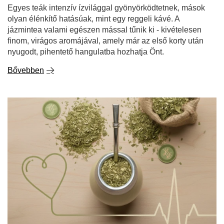
nyugodt, pihentető hangulatba hozhatja Önt.
Bővebben
Egészséges a yerba mate? Hogyan hat a
koleszterinszintre és a vérnyomásra?
A yerba mate évek óta vonzza a figyelmet - nemcsak a