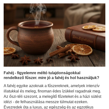
Fahéj - figyelemre méltó tulajdonságokkal
rendelkező fűszer. mire jó a fahéj és hol használjuk?
A fahéj egyike azoknak a fűszereknek, amelyek intenzív
illatukkal és meleg, finoman édes ízükkel ragadnak meg.
Az őszi-téli szezont, a melegítő főzeteket és a házi sütést
idézi - de felhasználása messze túlmutat ezeken.
Évezredek óta a luxus, az egészség és az egzotikus