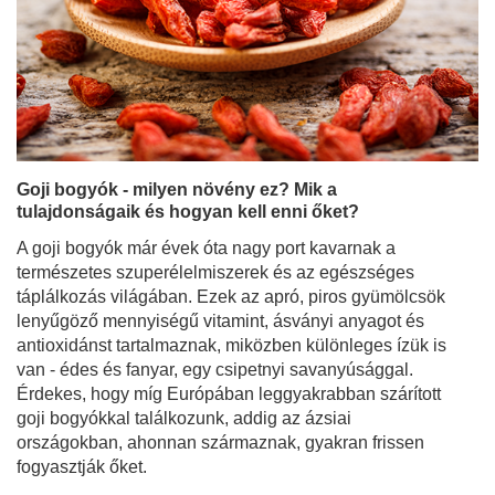
Goji bogyók - milyen növény ez? Mik a
tulajdonságaik és hogyan kell enni őket?
A goji bogyók már évek óta nagy port kavarnak a
természetes szuperélelmiszerek és az egészséges
táplálkozás világában. Ezek az apró, piros gyümölcsök
lenyűgöző mennyiségű vitamint, ásványi anyagot és
antioxidánst tartalmaznak, miközben különleges ízük is
van - édes és fanyar, egy csipetnyi savanyúsággal.
Érdekes, hogy míg Európában leggyakrabban szárított
goji bogyókkal találkozunk, addig az ázsiai
országokban, ahonnan származnak, gyakran frissen
fogyasztják őket.