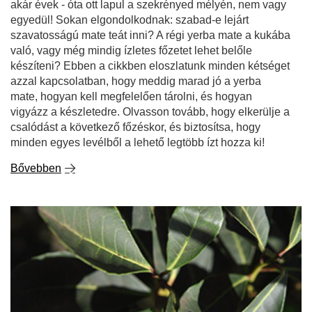
akár évek - óta ott lapul a szekrényed mélyén, nem vagy
egyedül! Sokan elgondolkodnak: szabad-e lejárt
szavatosságú mate teát inni? A régi yerba mate a kukába
való, vagy még mindig ízletes főzetet lehet belőle
készíteni? Ebben a cikkben eloszlatunk minden kétséget
azzal kapcsolatban, hogy meddig marad jó a yerba
mate, hogyan kell megfelelően tárolni, és hogyan
vigyázz a készletedre. Olvasson tovább, hogy elkerülje a
csalódást a következő főzéskor, és biztosítsa, hogy
minden egyes levélből a lehető legtöbb ízt hozza ki!
Bővebben