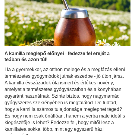
A kamilla meglepő előnyei - fedezze fel erejét a
teában és azon túl!
Ha a gyermekkor, az otthon melege és a megfázás elleni
természetes gyógymódok jutnak eszedbe - jó úton jársz.
A kamilla évszázadok óta ismert és értékes növény,
amelyet a természetes gyógyászatban és a konyhában
egyaránt használnak. Szinte biztos, hogy nagymamád
gyógyszeres szekrényében is megtalálod. De tudtad,
hogy a kamilla számos tulajdonsága meglephet téged?
És hogy nem csak önállóan, hanem a yerba mate ideális
kiegészítője is lehet? Fedezze fel, hogy mitől lesz a
kamillatea sokkal több, mint egy egyszerű házi