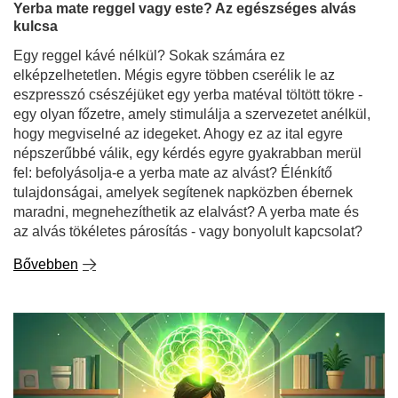
Yerba mate reggel vagy este? Az egészséges alvás
kulcsa
Egy reggel kávé nélkül? Sokak számára ez
elképzelhetetlen. Mégis egyre többen cserélik le az
eszpresszó csészéjüket egy yerba matéval töltött tökre -
egy olyan főzetre, amely stimulálja a szervezetet anélkül,
hogy megviselné az idegeket. Ahogy ez az ital egyre
népszerűbbé válik, egy kérdés egyre gyakrabban merül
fel: befolyásolja-e a yerba mate az alvást? Élénkítő
tulajdonságai, amelyek segítenek napközben ébernek
maradni, megnehezíthetik az elalvást? A yerba mate és
az alvás tökéletes párosítás - vagy bonyolult kapcsolat?
Bővebben