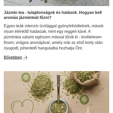
Jázmin tea - tulajdonságok és hatások. Hogyan kell
aromás jázminteát főzni?
Egyes teák intenzív ízvilággal gyönyörködtetnek, mások
olyan élénkítő hatásúak, mint egy reggeli kávé. A
jázmintea valami egészen mással tűnik ki - kivételesen
finom, virágos aromájával, amely már az első korty után
nyugodt, pihentető hangulatba hozhatja Önt.
Bővebben