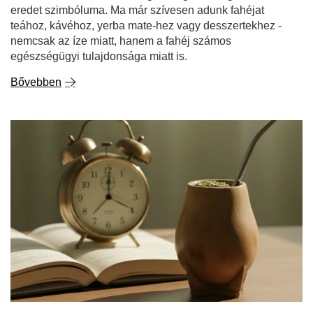
eredet szimbóluma. Ma már szívesen adunk fahéjat
teához, kávéhoz, yerba mate-hez vagy desszertekhez -
nemcsak az íze miatt, hanem a fahéj számos
egészségügyi tulajdonsága miatt is.
Bővebben