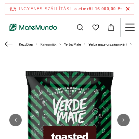
INGYENES SZÁLLÍTÁS!!
a címről 16 000,00 Ft
Kezdőlap
Kategóriák
Yerba Mate
Yerba mate országonként
Ye