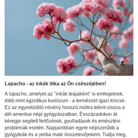
Lapacho - az inkák titka az Ön csészéjében!
A lapacho, amelyet az "inkák teájaként" is emlegetnek,
több mint egzotikus kuriózum - a természet igazi kincse.
Ez az egyedülálló növény hosszú múltra tekint vissza a
dél-amerikai népi gyógyászatban. Évszázadokon át
kéregje segített fertőzések, gyulladások és emésztési
problémák esetén. Napjainkban egyre népszerűbb a
gyógyteák és a yerba mate összetevőjeként. Tudja meg,