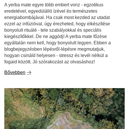
A yerba mate egyre több embert vonz - egzotikus
eredetével, egyedülálló ízével és természetes
energiabombájával. Ha csak most kezded az utadat
ezzel az infúzióval, úgy érezheted, hogy elkészítése
bonyolult rituálé - tele szabályokkal és speciális
kiegészítőkkel. De ne aggódj! A yerba mate főzése
egyáltalán nem kell, hogy bonyolult legyen. Ebben a
blogbejegyzésben lépésről-lépésre megmutatjuk,
hogyan csináld helyesen - stressz és levél nélkül a
fogaid között. Jó szórakozást az olvasáshoz!
Bővebben