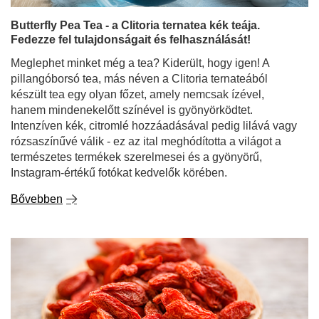
Butterfly Pea Tea - a Clitoria ternatea kék teája.
Fedezze fel tulajdonságait és felhasználását!
Meglephet minket még a tea? Kiderült, hogy igen! A
pillangóborsó tea, más néven a Clitoria ternateából
készült tea egy olyan főzet, amely nemcsak ízével,
hanem mindenekelőtt színével is gyönyörködtet.
Intenzíven kék, citromlé hozzáadásával pedig lilává vagy
rózsaszínűvé válik - ez az ital meghódította a világot a
természetes termékek szerelmesei és a gyönyörű,
Instagram-értékű fotókat kedvelők körében.
Bővebben