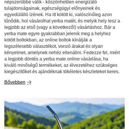
népszerűbbé válik - köszönhetően energizáló
tulajdonságainak, egészségügyi előnyeinek és
egyedülálló ízének. Ha itt kötött ki, valószínűleg azon
tűnődik, hol vásárolhat yerba matét, és melyik hely lesz a
legjobb az első (vagy a következő!) vásárláshoz. Bár a
yerba mate egyre gyakrabban jelenik meg a helyhez
kötött boltokban, az online boltok kínálják a
legszélesebb választékot, vonzó árakat és olyan
kényelmet, amelynek nehéz ellenállni. Fedezze fel, miért
a legjobb döntés a yerba mate online vásárlása, ha
kiváló minőségű termékeket, az élvezetéhez szükséges
kiegészítőket és ajándéknak tökéletes készleteket keres.
Bővebben