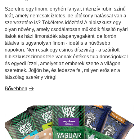
Szeretne egy finom, enyhén fanyar, intenzív rubin színű
teát, amely nemcsak ízletes, de jótékony hatással van a
szervezetére is? Tökéletes időzítés! A hibiszkusz egy
olyan növény, amely csodálatosan működik frissítő nyári
italok és házi limonádék alapanyagaként, de forrón
tálalva is ugyanolyan finom - ideális a hűvösebb
napokon. Nem csak egy csinos díszvirág - a szárított
hibiszkuszszirmok tele vannak értékes tulajdonságokkal
és egyedi ízzel, amelyet az emberek szerte a világon
szeretnek. Jöjjön be, és fedezze fel, milyen erős ez a
látszólag szerény virág!
Bővebben