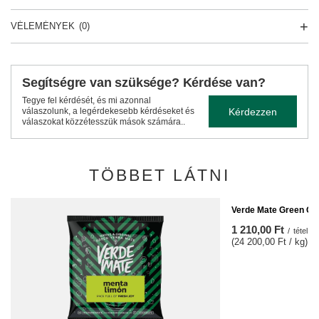
VÉLEMÉNYEK
(0)
Segítségre van szüksége? Kérdése van?
Tegye fel kérdését, és mi azonnal
Kérdezzen
válaszolunk, a legérdekesebb kérdéseket és
válaszokat közzétesszük mások számára..
TÖBBET LÁTNI
Verde Mate Green Or
1 210,00 Ft
/
tétel
(24 200,00 Ft / kg)