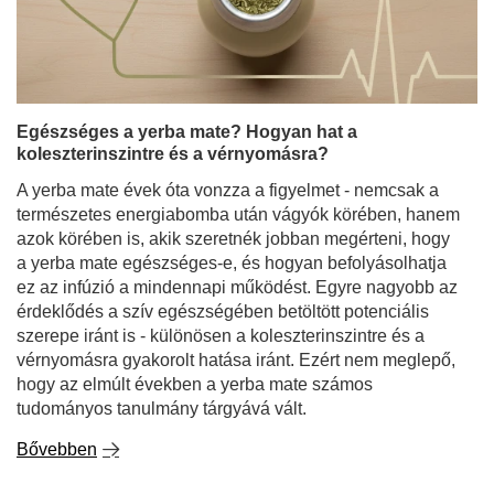
Egészséges a yerba mate? Hogyan hat a
koleszterinszintre és a vérnyomásra?
A yerba mate évek óta vonzza a figyelmet - nemcsak a
természetes energiabomba után vágyók körében, hanem
azok körében is, akik szeretnék jobban megérteni, hogy
a yerba mate egészséges-e, és hogyan befolyásolhatja
ez az infúzió a mindennapi működést. Egyre nagyobb az
érdeklődés a szív egészségében betöltött potenciális
szerepe iránt is - különösen a koleszterinszintre és a
vérnyomásra gyakorolt hatása iránt. Ezért nem meglepő,
hogy az elmúlt években a yerba mate számos
tudományos tanulmány tárgyává vált.
Bővebben