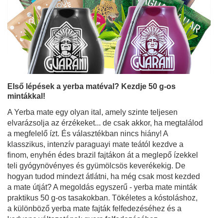
Első lépések a yerba matéval? Kezdje 50 g-os
mintákkal!
A Yerba mate egy olyan ital, amely szinte teljesen
elvarázsolja az érzékeket... de csak akkor, ha megtalálod
a megfelelő ízt. És választékban nincs hiány! A
klasszikus, intenzív paraguayi mate teától kezdve a
finom, enyhén édes brazil fajtákon át a meglepő ízekkel
teli gyógynövényes és gyümölcsös keverékekig. De
hogyan tudod mindezt átlátni, ha még csak most kezded
a mate útját? A megoldás egyszerű - yerba mate minták
praktikus 50 g-os tasakokban. Tökéletes a kóstoláshoz,
a különböző yerba mate fajták felfedezéséhez és a