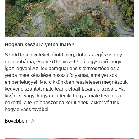
Hogyan készül a yerba mate?
Szedd le a leveleket, őröld meg, dobd az egészet egy
matepohárba, és öntsd fel vízzel? Túl egyszerű, hogy
igaz legyen! Az Ilex paraguariensis termesztése és a
yerba mate készítése hosszú folyamat, amelyet sok
ember felügyel. Mai cikkünkben részletesen megnézzük
kedvenc szárított mate teánk előállításának fázisait. Ha
kíváncsi vagy, hogyan történik, hogy a mate levelek a
bokorról a te kalabászodba kerüljenek, akkor várunk,
hogy olvass tovább!
Bővebben