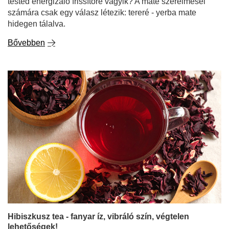
tested energizáló frissítőre vágyik? A mate szerelmesei
számára csak egy válasz létezik: tereré - yerba mate
hidegen tálalva.
Bővebben
Hibiszkusz tea - fanyar íz, vibráló szín, végtelen
lehetőségek!