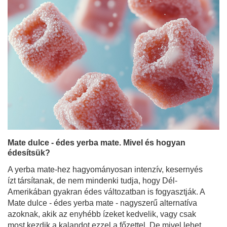
Mate dulce - édes yerba mate. Mivel és hogyan
édesítsük?
A yerba mate-hez hagyományosan intenzív, kesernyés
ízt társítanak, de nem mindenki tudja, hogy Dél-
Amerikában gyakran édes változatban is fogyasztják. A
Mate dulce - édes yerba mate - nagyszerű alternatíva
azoknak, akik az enyhébb ízeket kedvelik, vagy csak
most kezdik a kalandot ezzel a főzettel. De mivel lehet