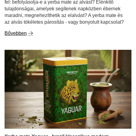
fel: befolyásolja-e a yerba mate az alvást? Élénkítő
tulajdonságai, amelyek segítenek napközben ébernek
maradni, megnehezíthetik az elalvást? A yerba mate és
az alvás tökéletes párosítás - vagy bonyolult kapcsolat?
Bővebben