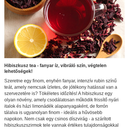
Hibiszkusz tea - fanyar íz, vibráló szín, végtelen
lehetőségek!
Szeretne egy finom, enyhén fanyar, intenzív rubin színű
teát, amely nemcsak ízletes, de jótékony hatással van a
szervezetére is? Tökéletes időzítés! A hibiszkusz egy
olyan növény, amely csodálatosan működik frissítő nyári
italok és házi limonádék alapanyagaként, de forrón
tálalva is ugyanolyan finom - ideális a hűvösebb
napokon. Nem csak egy csinos díszvirág - a szárított
hibiszkuszszirmok tele vannak értékes tulajdonságokkal