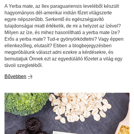
A Yerba mate, az Ilex paraguariensis leveléből készült
hagyományos dél-amerikai indián főzet világszerte
egyre népszerűbb. Serkentő és egészségjavító
tulajdonságai miatt értékelik, de mi a helyzet az ízével?
Milyen az íze, és mihez hasonlítható a yerba mate íze?
Erős a yerba mate? Tud-e gyönyörködtetni? Vagy éppen
ellenkezőleg, elutasít? Ebben a blogbejegyzésben
megpróbálunk választ adni ezekre a kérdésekre, és
bemutatjuk Önnek ezt az egyedülálló főzetet a világ egy
távoli szegletéből.
Bővebben