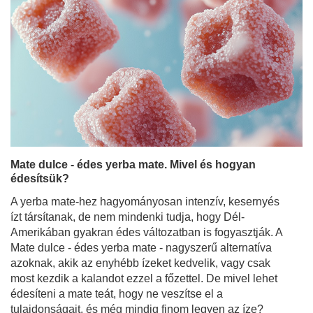
Mate dulce - édes yerba mate. Mivel és hogyan
édesítsük?
A yerba mate-hez hagyományosan intenzív, kesernyés
ízt társítanak, de nem mindenki tudja, hogy Dél-
Amerikában gyakran édes változatban is fogyasztják. A
Mate dulce - édes yerba mate - nagyszerű alternatíva
azoknak, akik az enyhébb ízeket kedvelik, vagy csak
most kezdik a kalandot ezzel a főzettel. De mivel lehet
édesíteni a mate teát, hogy ne veszítse el a
tulajdonságait, és még mindig finom legyen az íze?