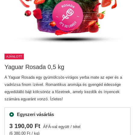
AJÁNLOTT
Yaguar Rosada 0,5 kg
A Yaguar Rosada egy gyümölcsös-virágos yerba mate az eper és a
vadrózsa finom ízével. Romantikus aromája és gyengéd édessége
egyedülálló bájt kölcsönöz a főzetnek, amely kezdők és ínyencek
számára egyaránt vonzó. Ízletes!
Egyszeri vásárlás
3 190,00 Ft
ÁFÁ-val együtt
/
tétel
(6 380,00 Ft / kg)