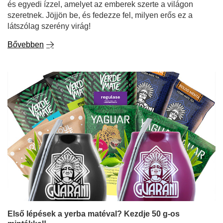
és egyedi ízzel, amelyet az emberek szerte a világon
szeretnek. Jöjjön be, és fedezze fel, milyen erős ez a
látszólag szerény virág!
Bővebben
Első lépések a yerba matéval? Kezdje 50 g-os