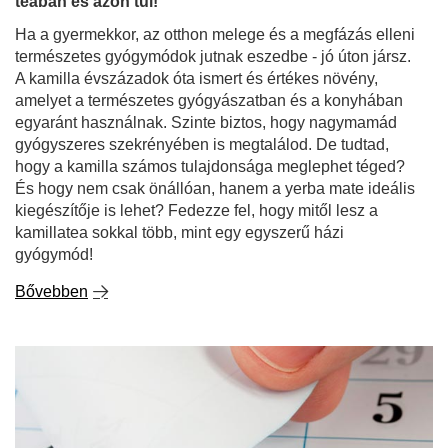
teában és azon túl!
Ha a gyermekkor, az otthon melege és a megfázás elleni
természetes gyógymódok jutnak eszedbe - jó úton jársz.
A kamilla évszázadok óta ismert és értékes növény,
amelyet a természetes gyógyászatban és a konyhában
egyaránt használnak. Szinte biztos, hogy nagymamád
gyógyszeres szekrényében is megtalálod. De tudtad,
hogy a kamilla számos tulajdonsága meglephet téged?
És hogy nem csak önállóan, hanem a yerba mate ideális
kiegészítője is lehet? Fedezze fel, hogy mitől lesz a
kamillatea sokkal több, mint egy egyszerű házi
gyógymód!
Bővebben