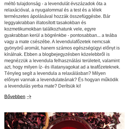
méltó tulajdonság - a levendulát évszázadok óta a
relaxációval, a nyugalommal és a test és a lélek
természetes ápolásával hozzák összefüggésbe. Bár
leggyakrabban illatosított tasakokban és
kozmetikumokban találkozhatunk vele, egyre
gyakrabban kerül a bögrénkbe - pontosabban... a teába
vagy a mate csészébe. A levendulafőzetek nemcsak
gyönyörű aromát, hanem számos egészségügyi előnyt is
kínálnak. Ebben a blogbejegyzésben közelebbről is
megnézzük a levendula felhasználási területeit, valamint
azt, hogy milyen íz- és illatanyagokat ad a teafőzeteknek.
Tényleg segít a levendula a relaxálásban? Milyen
előnyei vannak a levendulateának? És hogyan működik
a levendulás yerba mate? Derítsük ki!
Bővebben