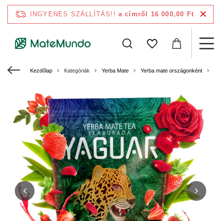
INGYENES SZÁLLÍTÁS!!
a címről 16 000,00 Ft
Kezdőlap
Kategóriák
Yerba Mate
Yerba mate országonként
Ye