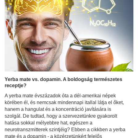
Yerba mate vs. dopamin. A boldogság természetes
receptje?
A yerba mate évszázadok óta a dél-amerikai népek
körében él, és nemcsak mindennapi itallal látja el őket,
hanem a hangulat és a koncentráció javítására is
szolgál. De tudtad, hogy a szervezetünkre gyakorolt
hatása sokkal mélyebbre hat, egészen a
neurotranszmitterek szintjéig? Ebben a cikkben a yerba
mate és a dopamin - a közérzetünkért felelős