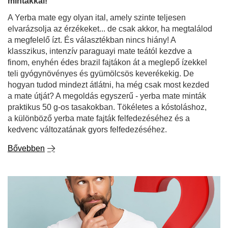
mintákkal!
A Yerba mate egy olyan ital, amely szinte teljesen
elvarázsolja az érzékeket... de csak akkor, ha megtalálod
a megfelelő ízt. És választékban nincs hiány! A
klasszikus, intenzív paraguayi mate teától kezdve a
finom, enyhén édes brazil fajtákon át a meglepő ízekkel
teli gyógynövényes és gyümölcsös keverékekig. De
hogyan tudod mindezt átlátni, ha még csak most kezded
a mate útját? A megoldás egyszerű - yerba mate minták
praktikus 50 g-os tasakokban. Tökéletes a kóstoláshoz,
a különböző yerba mate fajták felfedezéséhez és a
kedvenc változatának gyors felfedezéséhez.
Bővebben