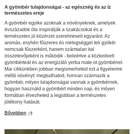
A gyömbér tulajdonságai - az egészség és az íz
természetes ereje
A gyömbér egyike azoknak a növényeknek, amelyek
évszázadok óta inspirálják a szakácsokat és a
természetes jó közérzet szerelmeseit egyaránt. Az
aromás, enyhén fűszeres és melegséggel teli gyökér
nemcsak fűszerként, hanem számtalan ital
összetevőjeként is működik - beleértve a közkedvelt
gyömbérteát és az energizáló yerba mate-ot gyömbérrel.
Mai cikkünkben jobban megismerheted ezt a figyelemre
méltó növényt: megtudhatod, honnan származik a
gyömbér, milyen tulajdonságai vannak a gyömbérnek,
hogyan használd a gyömbért minden nap, és milyen
formában élvezheted a legjobban a természetes
jótékony hatását.
Bővebben