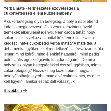
Yerba mate - természetes szövetséges a
cukorbetegség elleni küzdelemben?
A cukorbetegség olyan betegség, amely a napi étrend
tudatos megtervezését és a vércukorszintet növelő
termékek elkerülését igényli. Nem csoda tehát, hogy
sokan, akik ezzel az állapottal küzdenek, felteszik a
kérdést: ihat-e cukorbeteg yerba matét? A mate tea, a
dél-amerikai gyökerekkel rendelkező ital évszázadok óta
ismert mind ízéről, mind élénkítő hatásáról, mind pedig
potenciális egészségjavító tulajdonságairól. De mi a
helyzet az olyan betegségekkel összefüggésben, mint a
cukorbetegség? Nézzük meg közelebbről, hogyan
befolyásolhatja a yerba mate a vércukorszintet, és mire
kell figyelni, amikor ezt az italt választjuk.
Bővebben