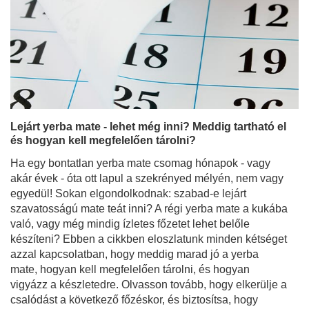
Lejárt yerba mate - lehet még inni? Meddig tartható el
és hogyan kell megfelelően tárolni?
Ha egy bontatlan yerba mate csomag hónapok - vagy
akár évek - óta ott lapul a szekrényed mélyén, nem vagy
egyedül! Sokan elgondolkodnak: szabad-e lejárt
szavatosságú mate teát inni? A régi yerba mate a kukába
való, vagy még mindig ízletes főzetet lehet belőle
készíteni? Ebben a cikkben eloszlatunk minden kétséget
azzal kapcsolatban, hogy meddig marad jó a yerba
mate, hogyan kell megfelelően tárolni, és hogyan
vigyázz a készletedre. Olvasson tovább, hogy elkerülje a
csalódást a következő főzéskor, és biztosítsa, hogy