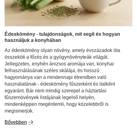
Édeskömény - tulajdonságok, mit segít és hogyan
használjuk a konyhában
Az édeskömény olyan növény, amely évszázadok óta
összeköti a főzés és a gyógynövényteák világát.
Jellegzetes, enyhén ánizsos aromája van, konyhai
felhasználásának széles skálája, és hosszú
hagyománya van a mindennapi étrendben való
használatának - édeskömény fűszerként és italként
egyaránt. Bár nem mindig szerepel a háztartási
fűszernövények listájának legelső helyén,
mindenképpen megérdemli, hogy közelebbről is
megismerjük.
Bővebben