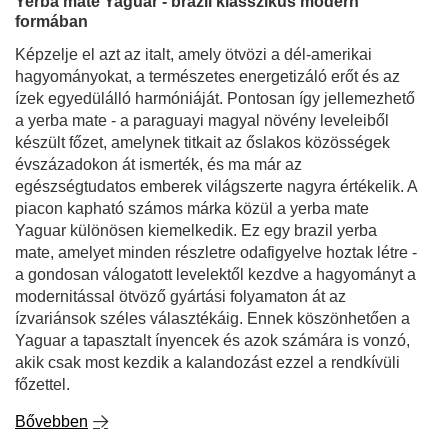
Yerba mate Yaguar - brazil klasszikus modern
formában
Képzelje el azt az italt, amely ötvözi a dél-amerikai
hagyományokat, a természetes energetizáló erőt és az
ízek egyedülálló harmóniáját. Pontosan így jellemezhető
a yerba mate - a paraguayi magyal növény leveleiből
készült főzet, amelynek titkait az őslakos közösségek
évszázadokon át ismerték, és ma már az
egészségtudatos emberek világszerte nagyra értékelik. A
piacon kapható számos márka közül a yerba mate
Yaguar különösen kiemelkedik. Ez egy brazil yerba
mate, amelyet minden részletre odafigyelve hoztak létre -
a gondosan válogatott levelektől kezdve a hagyományt a
modernitással ötvöző gyártási folyamaton át az
ízvariánsok széles választékáig. Ennek köszönhetően a
Yaguar a tapasztalt ínyencek és azok számára is vonzó,
akik csak most kezdik a kalandozást ezzel a rendkívüli
főzettel.
Bővebben