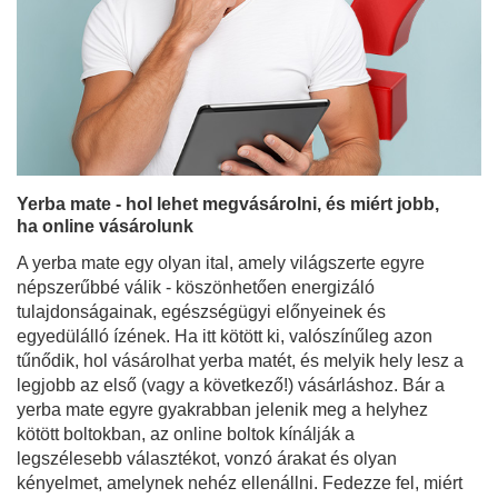
Yerba mate - hol lehet megvásárolni, és miért jobb,
ha online vásárolunk
A yerba mate egy olyan ital, amely világszerte egyre
népszerűbbé válik - köszönhetően energizáló
tulajdonságainak, egészségügyi előnyeinek és
egyedülálló ízének. Ha itt kötött ki, valószínűleg azon
tűnődik, hol vásárolhat yerba matét, és melyik hely lesz a
legjobb az első (vagy a következő!) vásárláshoz. Bár a
yerba mate egyre gyakrabban jelenik meg a helyhez
kötött boltokban, az online boltok kínálják a
legszélesebb választékot, vonzó árakat és olyan
kényelmet, amelynek nehéz ellenállni. Fedezze fel, miért