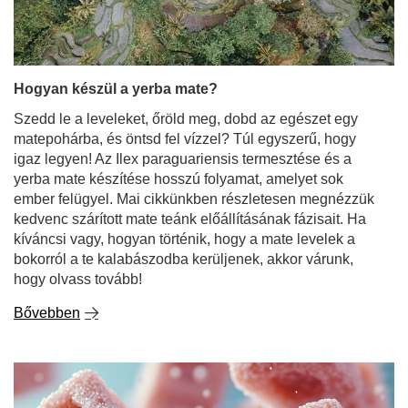
Hogyan készül a yerba mate?
Szedd le a leveleket, őröld meg, dobd az egészet egy
matepohárba, és öntsd fel vízzel? Túl egyszerű, hogy
igaz legyen! Az Ilex paraguariensis termesztése és a
yerba mate készítése hosszú folyamat, amelyet sok
ember felügyel. Mai cikkünkben részletesen megnézzük
kedvenc szárított mate teánk előállításának fázisait. Ha
kíváncsi vagy, hogyan történik, hogy a mate levelek a
bokorról a te kalabászodba kerüljenek, akkor várunk,
hogy olvass tovább!
Bővebben