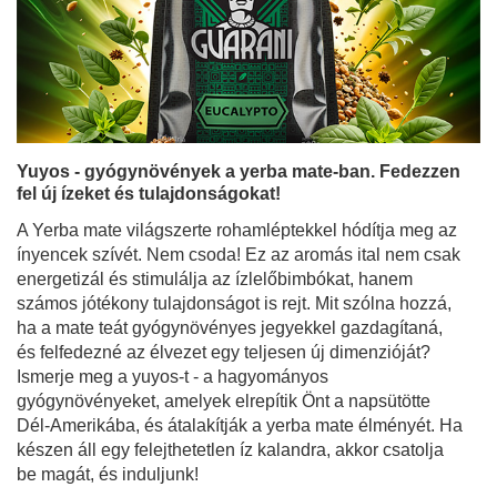
Yuyos - gyógynövények a yerba mate-ban. Fedezzen
fel új ízeket és tulajdonságokat!
A Yerba mate világszerte rohamléptekkel hódítja meg az
ínyencek szívét. Nem csoda! Ez az aromás ital nem csak
energetizál és stimulálja az ízlelőbimbókat, hanem
számos jótékony tulajdonságot is rejt. Mit szólna hozzá,
ha a mate teát gyógynövényes jegyekkel gazdagítaná,
és felfedezné az élvezet egy teljesen új dimenzióját?
Ismerje meg a yuyos-t - a hagyományos
gyógynövényeket, amelyek elrepítik Önt a napsütötte
Dél-Amerikába, és átalakítják a yerba mate élményét. Ha
készen áll egy felejthetetlen íz kalandra, akkor csatolja
be magát, és induljunk!