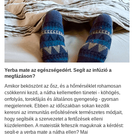
Yerba mate az egészségedért. Segít az infúzió a
megfázáson?
Amikor beköszönt az ősz, és a hőmérséklet rohamosan
csökkenni kezd, a nátha kellemetlen tünetei - köhögés,
orrfolyás, torokfájás és általános gyengeség - gyorsan
megjelennek. Ebben az időszakban sokan kezdik
keresni az immunitás erősítésének természetes módjait,
hogy segítsék a szervezetet a fertőzések elleni
küzdelemben. A mateisták felteszik maguknak a kérdést:
segít-e a yerba mate a nátha ellen? Mai