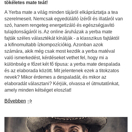
tökéletes mate teát!
A Yerba mate a világ minden tájáról elkápráztatja a tea
szerelmeseit. Nemcsak egyedülálló ízéről és illatáról van
szó, hanem rengeteg energetizáló és egészségjavító
tulajdonságáról is. Az online áruházak a yerba mate
fajták széles választékát kínálják - a klasszikus fajtáktól
a kifinomultabb ízkompozíciókig. Azonban azok
számára, akik még csak most kezdik a yerba matéval
való ismerkedést, kérdéseket vethet fel, hogy mi a
különbség e főzet két fő típusa: a yerba mate despalada
és az elaborada között. Mit jelentenek ezek a titokzatos
nevek? Mikor érdemes a despaladát, és mikor az
elaboradát választani? Kérjük, olvassa el útmutatónkat,
amely minden kétséget eloszlat!
Bővebben