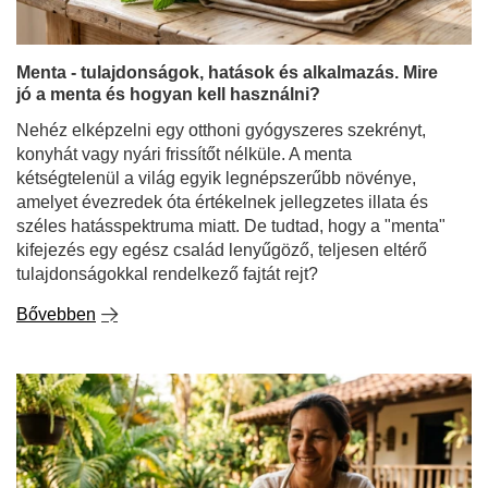
Menta - tulajdonságok, hatások és alkalmazás. Mire
jó a menta és hogyan kell használni?
Nehéz elképzelni egy otthoni gyógyszeres szekrényt,
konyhát vagy nyári frissítőt nélküle. A menta
kétségtelenül a világ egyik legnépszerűbb növénye,
amelyet évezredek óta értékelnek jellegzetes illata és
széles hatásspektruma miatt. De tudtad, hogy a "menta"
kifejezés egy egész család lenyűgöző, teljesen eltérő
tulajdonságokkal rendelkező fajtát rejt?
Bővebben