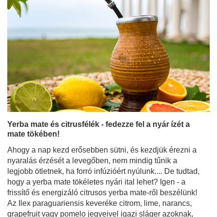
Yerba mate és citrusfélék - fedezze fel a nyár ízét a
mate tökében!
Ahogy a nap kezd erősebben sütni, és kezdjük érezni a
nyaralás érzését a levegőben, nem mindig tűnik a
legjobb ötletnek, ha forró infúzióért nyúlunk.... De tudtad,
hogy a yerba mate tökéletes nyári ital lehet? Igen - a
frissítő és energizáló citrusos yerba mate-ről beszélünk!
Az Ilex paraguariensis keveréke citrom, lime, narancs,
grapefruit vagy pomelo jegyeivel igazi sláger azoknak,