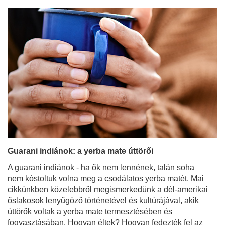
Guarani indiánok: a yerba mate úttörői
A guarani indiánok - ha ők nem lennének, talán soha
nem kóstoltuk volna meg a csodálatos yerba matét. Mai
cikkünkben közelebbről megismerkedünk a dél-amerikai
őslakosok lenyűgöző történetével és kultúrájával, akik
úttörők voltak a yerba mate termesztésében és
fogyasztásában. Hogyan éltek? Hogyan fedezték fel az