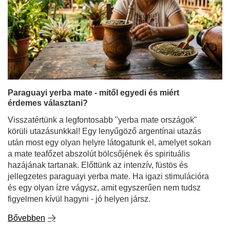
Paraguayi yerba mate - mitől egyedi és miért
érdemes választani?
Visszatértünk a legfontosabb "yerba mate országok"
körüli utazásunkkal! Egy lenyűgöző argentínai utazás
után most egy olyan helyre látogatunk el, amelyet sokan
a mate teafőzet abszolút bölcsőjének és spirituális
hazájának tartanak. Előttünk az intenzív, füstös és
jellegzetes paraguayi yerba mate. Ha igazi stimulációra
és egy olyan ízre vágysz, amit egyszerűen nem tudsz
figyelmen kívül hagyni - jó helyen jársz.
Bővebben