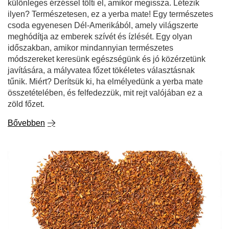
különleges érzéssel tölti el, amikor megissza. Létezik
ilyen? Természetesen, ez a yerba mate! Egy természetes
csoda egyenesen Dél-Amerikából, amely világszerte
meghódítja az emberek szívét és ízlését. Egy olyan
időszakban, amikor mindannyian természetes
módszereket keresünk egészségünk és jó közérzetünk
javítására, a mályvatea főzet tökéletes választásnak
tűnik. Miért? Derítsük ki, ha elmélyedünk a yerba mate
összetételében, és felfedezzük, mit rejt valójában ez a
zöld főzet.
Bővebben