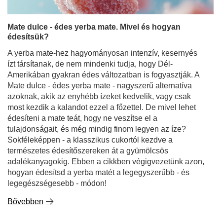
Mate dulce - édes yerba mate. Mivel és hogyan
édesítsük?
A yerba mate-hez hagyományosan intenzív, kesernyés
ízt társítanak, de nem mindenki tudja, hogy Dél-
Amerikában gyakran édes változatban is fogyasztják. A
Mate dulce - édes yerba mate - nagyszerű alternatíva
azoknak, akik az enyhébb ízeket kedvelik, vagy csak
most kezdik a kalandot ezzel a főzettel. De mivel lehet
édesíteni a mate teát, hogy ne veszítse el a
tulajdonságait, és még mindig finom legyen az íze?
Sokféleképpen - a klasszikus cukortól kezdve a
természetes édesítőszereken át a gyümölcsös
adalékanyagokig. Ebben a cikkben végigvezetünk azon,
hogyan édesítsd a yerba matét a legegyszerűbb - és
legegészségesebb - módon!
Bővebben