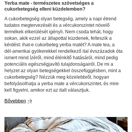
Yerba mate - természetes szövetséges a
cukorbetegség elleni küzdelemben?
A cukorbetegség olyan betegség, amely a napi étrend
tudatos megtervezését és a vércukorszintet növelő
termékek elkerülését igényli. Nem csoda tehát, hogy
sokan, akik ezzel az állapottal küzdenek, felteszik a
kérdést: ihat-e cukorbeteg yerba matét? A mate tea, a
dél-amerikai gyökerekkel rendelkező ital évszázadok óta
ismert mind ízéről, mind élénkítő hatásáról, mind pedig
potenciális egészségjavító tulajdonságairól. De mi a
helyzet az olyan betegségekkel összefüggésben, mint a
cukorbetegség? Nézzük meg közelebbről, hogyan
befolyásolhatja a yerba mate a vércukorszintet, és mire
kell figyelni, amikor ezt az italt választjuk.
Bővebben