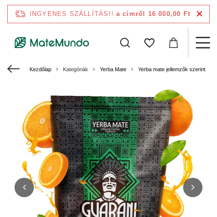
INGYENES SZÁLLÍTÁS!!
a címről 16 000,00 Ft
Kezdőlap
Kategóriák
Yerba Mate
Yerba mate jellemzők szerint