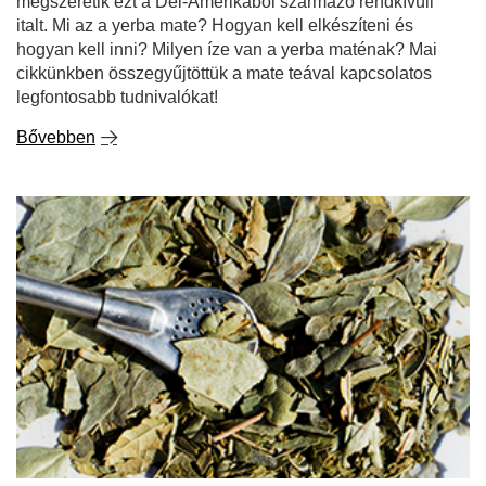
megszeretik ezt a Dél-Amerikából származó rendkívüli
italt. Mi az a yerba mate? Hogyan kell elkészíteni és
hogyan kell inni? Milyen íze van a yerba maténak? Mai
cikkünkben összegyűjtöttük a mate teával kapcsolatos
legfontosabb tudnivalókat!
Bővebben