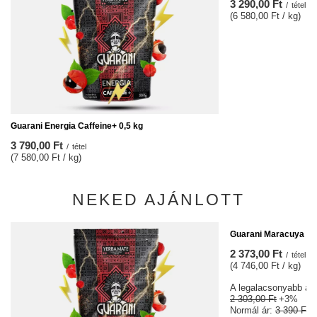
3 290,00 Ft
/
tétel
(6 580,00 Ft / kg)
Guarani Energia Caffeine+ 0,5 kg
3 790,00 Ft
/
tétel
(7 580,00 Ft / kg)
NEKED AJÁNLOTT
ALKU
Guarani Maracuya 0,
2 373,00 Ft
/
tétel
(4 746,00 Ft / kg)
A legalacsonyabb ár 3
2 303,00 Ft
+3%
Normál ár:
3 390 Ft
-