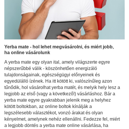
Yerba mate - hol lehet megvásárolni, és miért jobb,
ha online vásárolunk
A yerba mate egy olyan ital, amely világszerte egyre
népszerűbbé válik - köszönhetően energizáló
tulajdonságainak, egészségügyi előnyeinek és
egyedülálló ízének. Ha itt kötött ki, valószínűleg azon
tűnődik, hol vásárolhat yerba matét, és melyik hely lesz a
legjobb az első (vagy a következő!) vásárláshoz. Bár a
yerba mate egyre gyakrabban jelenik meg a helyhez
kötött boltokban, az online boltok kínálják a
legszélesebb választékot, vonzó árakat és olyan
kényelmet, amelynek nehéz ellenállni. Fedezze fel, miért
a legjobb döntés a yerba mate online vásárlása, ha