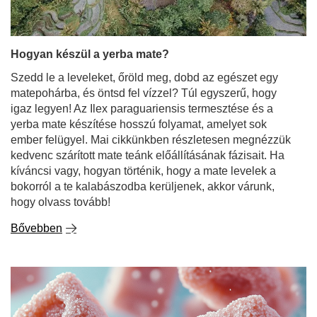
Hogyan készül a yerba mate?
Szedd le a leveleket, őröld meg, dobd az egészet egy
matepohárba, és öntsd fel vízzel? Túl egyszerű, hogy
igaz legyen! Az Ilex paraguariensis termesztése és a
yerba mate készítése hosszú folyamat, amelyet sok
ember felügyel. Mai cikkünkben részletesen megnézzük
kedvenc szárított mate teánk előállításának fázisait. Ha
kíváncsi vagy, hogyan történik, hogy a mate levelek a
bokorról a te kalabászodba kerüljenek, akkor várunk,
hogy olvass tovább!
Bővebben