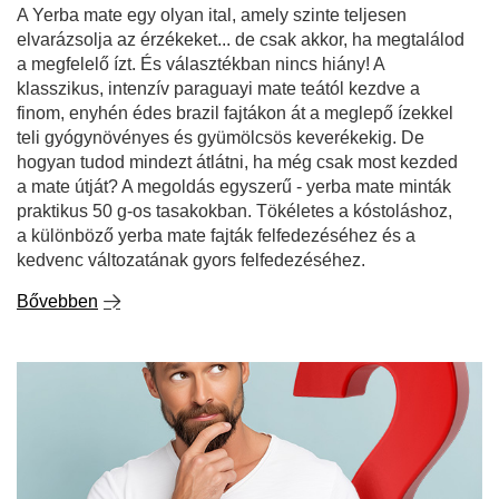
A Yerba mate egy olyan ital, amely szinte teljesen
elvarázsolja az érzékeket... de csak akkor, ha megtalálod
a megfelelő ízt. És választékban nincs hiány! A
klasszikus, intenzív paraguayi mate teától kezdve a
finom, enyhén édes brazil fajtákon át a meglepő ízekkel
teli gyógynövényes és gyümölcsös keverékekig. De
hogyan tudod mindezt átlátni, ha még csak most kezded
a mate útját? A megoldás egyszerű - yerba mate minták
praktikus 50 g-os tasakokban. Tökéletes a kóstoláshoz,
a különböző yerba mate fajták felfedezéséhez és a
kedvenc változatának gyors felfedezéséhez.
Bővebben