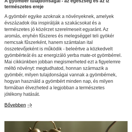
A gyömbér tulajdonságai - az egészség és az íz
természetes ereje
A gyömbér egyike azoknak a növényeknek, amelyek
évszázadok óta inspirálják a szakácsokat és a
természetes jó közérzet szerelmeseit egyaránt. Az
aromás, enyhén fűszeres és melegséggel teli gyökér
nemcsak fűszerként, hanem számtalan ital
összetevőjeként is működik - beleértve a közkedvelt
gyömbérteát és az energizáló yerba mate-ot gyömbérrel.
Mai cikkünkben jobban megismerheted ezt a figyelemre
méltó növényt: megtudhatod, honnan származik a
gyömbér, milyen tulajdonságai vannak a gyömbérnek,
hogyan használd a gyömbért minden nap, és milyen
formában élvezheted a legjobban a természetes
jótékony hatását.
Bővebben