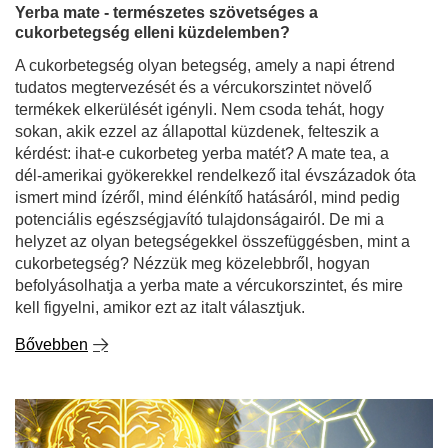
Yerba mate - természetes szövetséges a
cukorbetegség elleni küzdelemben?
A cukorbetegség olyan betegség, amely a napi étrend
tudatos megtervezését és a vércukorszintet növelő
termékek elkerülését igényli. Nem csoda tehát, hogy
sokan, akik ezzel az állapottal küzdenek, felteszik a
kérdést: ihat-e cukorbeteg yerba matét? A mate tea, a
dél-amerikai gyökerekkel rendelkező ital évszázadok óta
ismert mind ízéről, mind élénkítő hatásáról, mind pedig
potenciális egészségjavító tulajdonságairól. De mi a
helyzet az olyan betegségekkel összefüggésben, mint a
cukorbetegség? Nézzük meg közelebbről, hogyan
befolyásolhatja a yerba mate a vércukorszintet, és mire
kell figyelni, amikor ezt az italt választjuk.
Bővebben