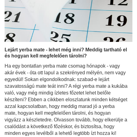
Lejárt yerba mate - lehet még inni? Meddig tartható el
és hogyan kell megfelelően tárolni?
Ha egy bontatlan yerba mate csomag hónapok - vagy
akár évek - óta ott lapul a szekrényed mélyén, nem vagy
egyedül! Sokan elgondolkodnak: szabad-e lejárt
szavatosságú mate teát inni? A régi yerba mate a kukába
való, vagy még mindig ízletes főzetet lehet belőle
készíteni? Ebben a cikkben eloszlatunk minden kétséget
azzal kapcsolatban, hogy meddig marad jó a yerba
mate, hogyan kell megfelelően tárolni, és hogyan
vigyázz a készletedre. Olvasson tovább, hogy elkerülje a
csalódást a következő főzéskor, és biztosítsa, hogy
minden egyes levélből a lehető legtöbb ízt hozza ki!