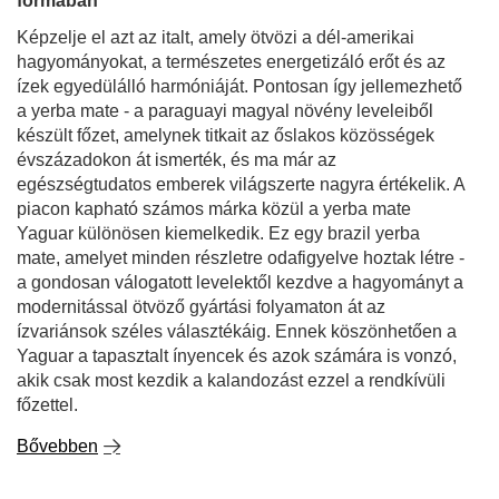
formában
Képzelje el azt az italt, amely ötvözi a dél-amerikai
hagyományokat, a természetes energetizáló erőt és az
ízek egyedülálló harmóniáját. Pontosan így jellemezhető
a yerba mate - a paraguayi magyal növény leveleiből
készült főzet, amelynek titkait az őslakos közösségek
évszázadokon át ismerték, és ma már az
egészségtudatos emberek világszerte nagyra értékelik. A
piacon kapható számos márka közül a yerba mate
Yaguar különösen kiemelkedik. Ez egy brazil yerba
mate, amelyet minden részletre odafigyelve hoztak létre -
a gondosan válogatott levelektől kezdve a hagyományt a
modernitással ötvöző gyártási folyamaton át az
ízvariánsok széles választékáig. Ennek köszönhetően a
Yaguar a tapasztalt ínyencek és azok számára is vonzó,
akik csak most kezdik a kalandozást ezzel a rendkívüli
főzettel.
Bővebben