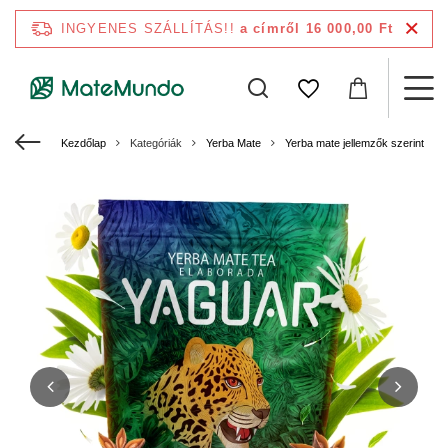
INGYENES SZÁLLÍTÁS!!
a címről 16 000,00 Ft
Kezdőlap
Kategóriák
Yerba Mate
Yerba mate jellemzők szerint