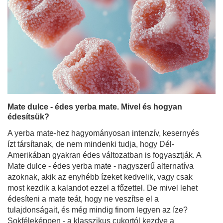
Mate dulce - édes yerba mate. Mivel és hogyan
édesítsük?
A yerba mate-hez hagyományosan intenzív, kesernyés
ízt társítanak, de nem mindenki tudja, hogy Dél-
Amerikában gyakran édes változatban is fogyasztják. A
Mate dulce - édes yerba mate - nagyszerű alternatíva
azoknak, akik az enyhébb ízeket kedvelik, vagy csak
most kezdik a kalandot ezzel a főzettel. De mivel lehet
édesíteni a mate teát, hogy ne veszítse el a
tulajdonságait, és még mindig finom legyen az íze?
Sokféleképpen - a klasszikus cukortól kezdve a