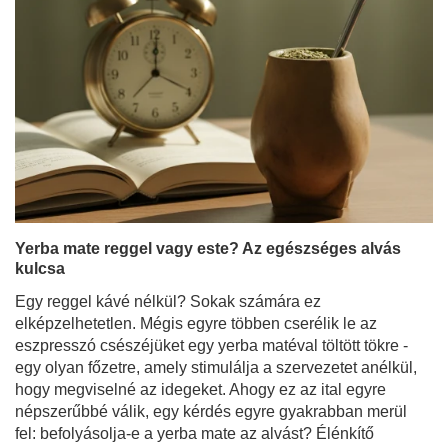
Yerba mate reggel vagy este? Az egészséges alvás
kulcsa
Egy reggel kávé nélkül? Sokak számára ez
elképzelhetetlen. Mégis egyre többen cserélik le az
eszpresszó csészéjüket egy yerba matéval töltött tökre -
egy olyan főzetre, amely stimulálja a szervezetet anélkül,
hogy megviselné az idegeket. Ahogy ez az ital egyre
népszerűbbé válik, egy kérdés egyre gyakrabban merül
fel: befolyásolja-e a yerba mate az alvást? Élénkítő