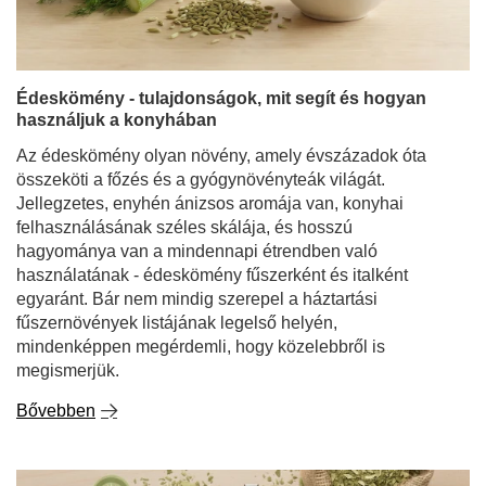
Édeskömény - tulajdonságok, mit segít és hogyan
használjuk a konyhában
Az édeskömény olyan növény, amely évszázadok óta
összeköti a főzés és a gyógynövényteák világát.
Jellegzetes, enyhén ánizsos aromája van, konyhai
felhasználásának széles skálája, és hosszú
hagyománya van a mindennapi étrendben való
használatának - édeskömény fűszerként és italként
egyaránt. Bár nem mindig szerepel a háztartási
fűszernövények listájának legelső helyén,
mindenképpen megérdemli, hogy közelebbről is
megismerjük.
Bővebben