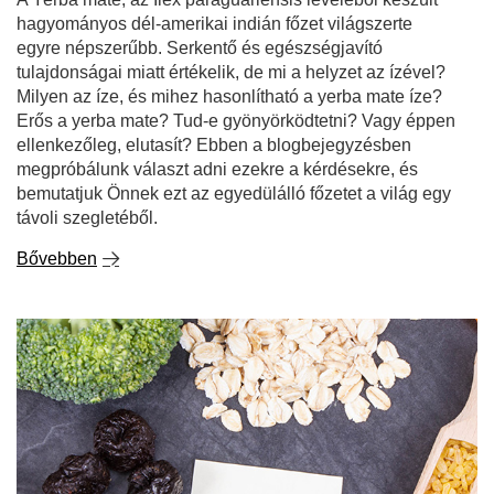
hagyományos dél-amerikai indián főzet világszerte
egyre népszerűbb. Serkentő és egészségjavító
tulajdonságai miatt értékelik, de mi a helyzet az ízével?
Milyen az íze, és mihez hasonlítható a yerba mate íze?
Erős a yerba mate? Tud-e gyönyörködtetni? Vagy éppen
ellenkezőleg, elutasít? Ebben a blogbejegyzésben
megpróbálunk választ adni ezekre a kérdésekre, és
bemutatjuk Önnek ezt az egyedülálló főzetet a világ egy
távoli szegletéből.
Bővebben