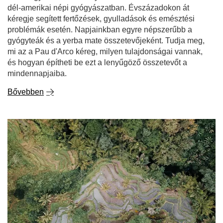
dél-amerikai népi gyógyászatban. Évszázadokon át
kéregje segített fertőzések, gyulladások és emésztési
problémák esetén. Napjainkban egyre népszerűbb a
gyógyteák és a yerba mate összetevőjeként. Tudja meg,
mi az a Pau d'Arco kéreg, milyen tulajdonságai vannak,
és hogyan építheti be ezt a lenyűgöző összetevőt a
mindennapjaiba.
Bővebben