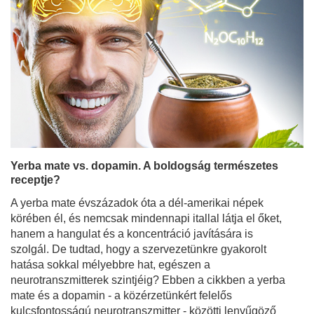
Yerba mate vs. dopamin. A boldogság természetes
receptje?
A yerba mate évszázadok óta a dél-amerikai népek
körében él, és nemcsak mindennapi itallal látja el őket,
hanem a hangulat és a koncentráció javítására is
szolgál. De tudtad, hogy a szervezetünkre gyakorolt
hatása sokkal mélyebbre hat, egészen a
neurotranszmitterek szintjéig? Ebben a cikkben a yerba
mate és a dopamin - a közérzetünkért felelős
kulcsfontosságú neurotranszmitter - közötti lenyűgöző