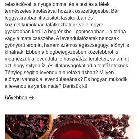
relaxációval, a nyugalommal és a test és a lélek
természetes ápolásával hozzák összefüggésbe. Bár
leggyakrabban illatosított tasakokban és
kozmetikumokban találkozhatunk vele, egyre
gyakrabban kerül a bögrénkbe - pontosabban... a teába
vagy a mate csészébe. A levendulafőzetek nemcsak
gyönyörű aromát, hanem számos egészségügyi előnyt is
kínálnak. Ebben a blogbejegyzésben közelebbről is
megnézzük a levendula felhasználási területeit, valamint
azt, hogy milyen íz- és illatanyagokat ad a teafőzeteknek.
Tényleg segít a levendula a relaxálásban? Milyen
előnyei vannak a levendulateának? És hogyan működik
a levendulás yerba mate? Derítsük ki!
Bővebben