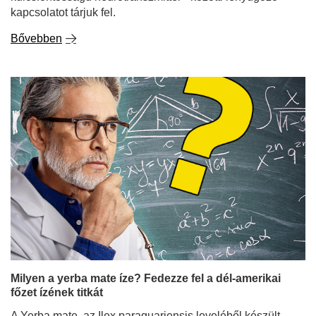
kapcsolatot tárjuk fel.
Bővebben
Milyen a yerba mate íze? Fedezze fel a dél-amerikai
főzet ízének titkát
A Yerba mate, az Ilex paraguariensis leveléből készült