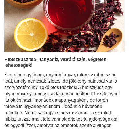
Hibiszkusz tea - fanyar íz, vibráló szín, végtelen
lehetőségek!
Szeretne egy finom, enyhén fanyar, intenzív rubin színű
teát, amely nemcsak ízletes, de jótékony hatással van a
szervezetére is? Tökéletes időzítés! A hibiszkusz egy
olyan növény, amely csodálatosan működik frissítő nyári
italok és házi limonádék alapanyagaként, de forrón
tálalva is ugyanolyan finom - ideális a hűvösebb
napokon. Nem csak egy csinos díszvirág - a szárított
hibiszkuszszirmok tele vannak értékes tulajdonságokkal
és egyedi ízzel, amelyet az emberek szerte a világon