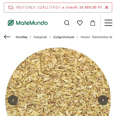
INGYENES SZÁLLÍTÁS!!
a címről 16 000,00 Ft
Kezdőlap
Kategóriák
Gyógynövények
Vivarini - Édeskömény bio 