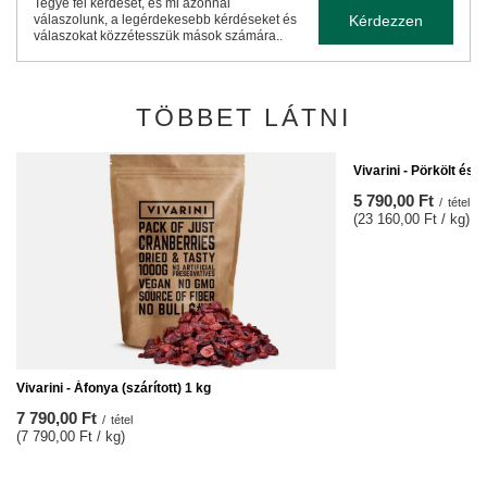
Tegye fel kérdését, és mi azonnal
Kérdezzen
válaszolunk, a legérdekesebb kérdéseket és
válaszokat közzétesszük mások számára..
TÖBBET LÁTNI
Vivarini - Pörkölt és 
5 790,00 Ft
/
tétel
(23 160,00 Ft / kg)
Vivarini - Áfonya (szárított) 1 kg
7 790,00 Ft
/
tétel
(7 790,00 Ft / kg)