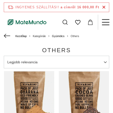
INGYENES SZÁLLÍTÁS!!
a címről 16 000,00 Ft
Kezdőlap
Kategóriák
Gyümölcs
Others
OTHERS
A rendezés megváltoztatása
Legjobb relevancia