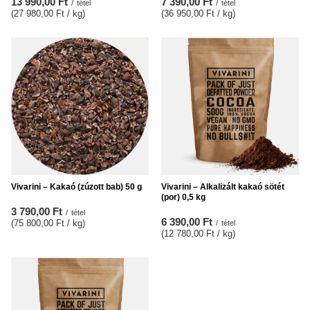
13 990,00 Ft
7 390,00 Ft
/
tétel
/
tétel
(27 980,00 Ft / kg
)
(36 950,00 Ft / kg
)
Vivarini – Kakaó (zúzott bab) 50 g
Vivarini – Alkalizált kakaó sötét
(por) 0,5 kg
3 790,00 Ft
/
tétel
6 390,00 Ft
(75 800,00 Ft / kg
)
/
tétel
(12 780,00 Ft / kg
)