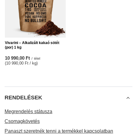
Vivarini – Alkalizált kakaó sötét
(por) 1 kg
10 990,00 Ft
/
tétel
(10 990,00 Ft / kg
)
RENDELÉSEK
Megrendelés státusza
Csomagkövetés
Panaszt szeretnék tenni a termékkel kapcsolatban