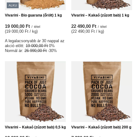
ALKU
Vivarini - Bio guarana (őrölt) 1 kg
Vivarini – Kakaó (zúzott bab) 1 kg
19 000,00 Ft
22 490,00 Ft
/
tétel
/
tétel
(19 000,00 Ft / kg
)
(22 490,00 Ft / kg
)
A legalacsonyabb ár 30 nappal az
akció előtt:
19 000,00 Ft
0%
Normál ár:
26 990,00 Ft
-30%
Vivarini – Kakaó (zúzott bab) 0,5 kg
Vivarini – Kakaó (zúzott bab) 200 g