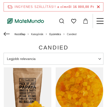
INGYENES SZÁLLÍTÁS!!
a címről 16 000,00 Ft
Kezdőlap
Kategóriák
Gyümölcs
Candied
CANDIED
A rendezés megváltoztatása
Legjobb relevancia