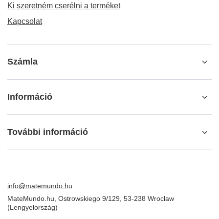
Ki szeretném cserélni a terméket
Kapcsolat
Számla
Információ
További információ
info@matemundo.hu
MateMundo.hu
,
Ostrowskiego 9/129
,
53-238
Wrocław
(Lengyelország)