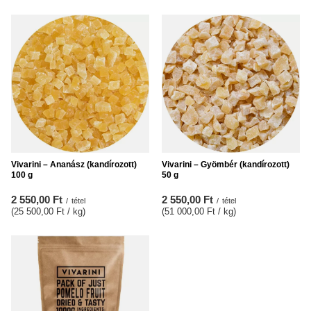
Vivarini – Ananász (kandírozott)
Vivarini – Gyömbér (kandírozott)
100 g
50 g
2 550,00 Ft
2 550,00 Ft
/
tétel
/
tétel
(25 500,00 Ft / kg
)
(51 000,00 Ft / kg
)