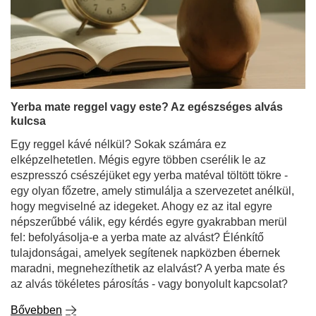
Yerba mate reggel vagy este? Az egészséges alvás
kulcsa
Egy reggel kávé nélkül? Sokak számára ez
elképzelhetetlen. Mégis egyre többen cserélik le az
eszpresszó csészéjüket egy yerba matéval töltött tökre -
egy olyan főzetre, amely stimulálja a szervezetet anélkül,
hogy megviselné az idegeket. Ahogy ez az ital egyre
népszerűbbé válik, egy kérdés egyre gyakrabban merül
fel: befolyásolja-e a yerba mate az alvást? Élénkítő
tulajdonságai, amelyek segítenek napközben ébernek
maradni, megnehezíthetik az elalvást? A yerba mate és
az alvás tökéletes párosítás - vagy bonyolult kapcsolat?
Bővebben