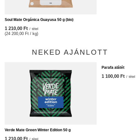
Soul Mate Orgánica Guayusa 50 g (bio)
1 210,00 Ft
/
tétel
(24 200,00 Ft / kg)
NEKED AJÁNLOTT
Parafa alátét
1 100,00 Ft
/
tétel
Verde Mate Green Winter Edition 50 g
1 210,00 Ft
/
tétel