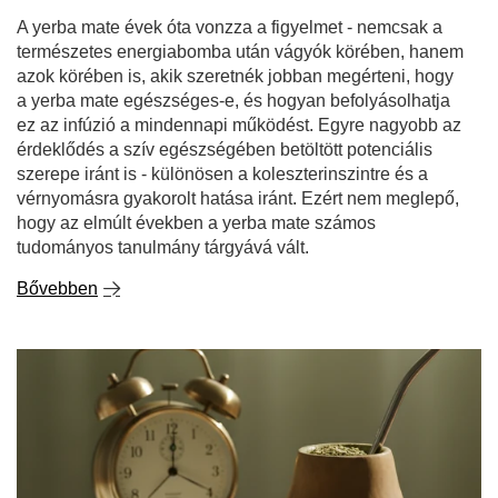
A yerba mate évek óta vonzza a figyelmet - nemcsak a
természetes energiabomba után vágyók körében, hanem
azok körében is, akik szeretnék jobban megérteni, hogy
a yerba mate egészséges-e, és hogyan befolyásolhatja
ez az infúzió a mindennapi működést. Egyre nagyobb az
érdeklődés a szív egészségében betöltött potenciális
szerepe iránt is - különösen a koleszterinszintre és a
vérnyomásra gyakorolt hatása iránt. Ezért nem meglepő,
hogy az elmúlt években a yerba mate számos
tudományos tanulmány tárgyává vált.
Bővebben