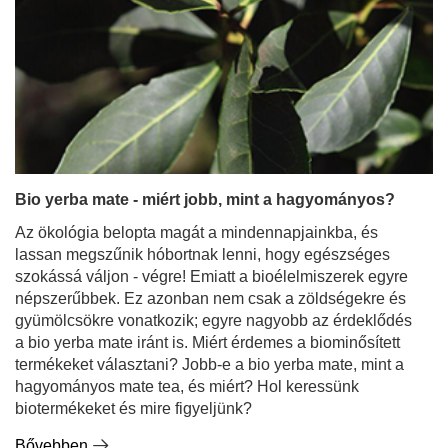
Bio yerba mate - miért jobb, mint a hagyományos?
Az ökológia belopta magát a mindennapjainkba, és
lassan megszűnik hóbortnak lenni, hogy egészséges
szokássá váljon - végre! Emiatt a bioélelmiszerek egyre
népszerűbbek. Ez azonban nem csak a zöldségekre és
gyümölcsökre vonatkozik; egyre nagyobb az érdeklődés
a bio yerba mate iránt is. Miért érdemes a biominősített
termékeket választani? Jobb-e a bio yerba mate, mint a
hagyományos mate tea, és miért? Hol keressünk
biotermékeket és mire figyeljünk?
Bővebben