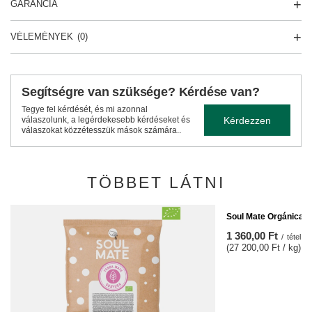
GARANCIA
VÉLEMÉNYEK
(0)
Segítségre van szüksége? Kérdése van?
Tegye fel kérdését, és mi azonnal
Kérdezzen
válaszolunk, a legérdekesebb kérdéseket és
válaszokat közzétesszük mások számára..
TÖBBET LÁTNI
Soul Mate Orgánica En
1 360,00 Ft
/
tétel
(27 200,00 Ft / kg)