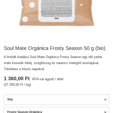
Soul Mate Orgánica Frosty Season 50 g (bio)
A limitált kiadású Soul Mate Orgánica Frosty Season egy téli yerba
mate keverék fahéj, szegfűszeg és narancs melegítő aromájával.
Tökéletes a hűvös napokra!
1 360,00 Ft
ÁFÁ-val együtt
/
tétel
(27 200,00 Ft / kg)
50g
Frosty Season Orgánica