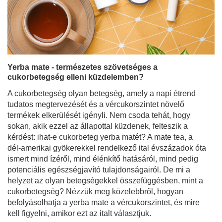
Yerba mate - természetes szövetséges a
cukorbetegség elleni küzdelemben?
A cukorbetegség olyan betegség, amely a napi étrend
tudatos megtervezését és a vércukorszintet növelő
termékek elkerülését igényli. Nem csoda tehát, hogy
sokan, akik ezzel az állapottal küzdenek, felteszik a
kérdést: ihat-e cukorbeteg yerba matét? A mate tea, a
dél-amerikai gyökerekkel rendelkező ital évszázadok óta
ismert mind ízéről, mind élénkítő hatásáról, mind pedig
potenciális egészségjavító tulajdonságairól. De mi a
helyzet az olyan betegségekkel összefüggésben, mint a
cukorbetegség? Nézzük meg közelebbről, hogyan
befolyásolhatja a yerba mate a vércukorszintet, és mire
kell figyelni, amikor ezt az italt választjuk.