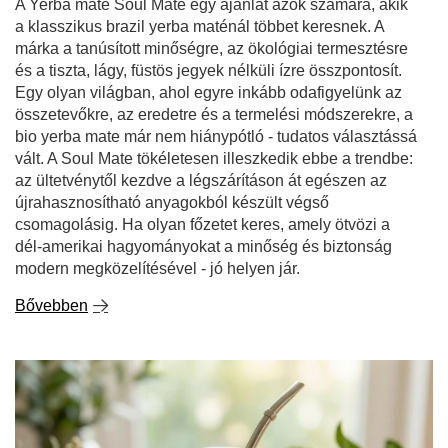
A Yerba mate Soul Mate egy ajánlat azok számára, akik
a klasszikus brazil yerba maténál többet keresnek. A
márka a tanúsított minőségre, az ökológiai termesztésre
és a tiszta, lágy, füstös jegyek nélküli ízre összpontosít.
Egy olyan világban, ahol egyre inkább odafigyelünk az
összetevőkre, az eredetre és a termelési módszerekre, a
bio yerba mate már nem hiánypótló - tudatos választássá
vált. A Soul Mate tökéletesen illeszkedik ebbe a trendbe:
az ültetvénytől kezdve a légszárításon át egészen az
újrahasznosítható anyagokból készült végső
csomagolásig. Ha olyan főzetet keres, amely ötvözi a
dél-amerikai hagyományokat a minőség és biztonság
modern megközelítésével - jó helyen jár.
Bővebben