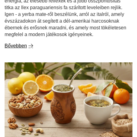
energia, az élesebb reflexek és a jobb összpontosítás
titka az Ilex paraguariensis fa szárított leveleiben rejlik.
Igen - a yerba mate-ről beszélünk, arról az italról, amely
évszázadokon át segített a dél-amerikai harcosoknak
ébernek és erősnek maradni, és amely most tökéletesen
megfelel a modern játékosok igényeinek.
Bővebben