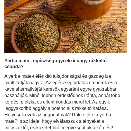
Yerba mate - egészségügyi elixír vagy rákkeltő
csapda?
A yerba mate-t élénkítő tulajdonságai és gazdag íze
miatt tartják nagyra. Az egészségtudatos emberek és a
kávé alternatíváját keresők egyaránt egyre gyakrabban
használják. Minél többen érdeklődnek iránta, annál több
kérdés, pletyka és ellentmondás merül fel. Az egyik
leggyakoribb aggály a potenciális rákkeltő hatása.
Helyesek ezek az aggodalmak? Rákkeltő-e a yerba
mate? Itt az ideje, hogy elválasszuk a tényeket a
mítoszoktól, és közelebbről megvizsgáljuk a kérdést!