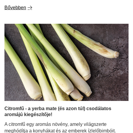
Bővebben
Citromfű - a yerba mate (és azon túl) csodálatos
aromájú kiegészítője!
A citromfű egy aromás növény, amely világszerte
meghódítja a konyhákat és az emberek ízlelőbimbóit.