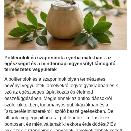
Polifenolok és szaponinok a yerba mate-ban - az
egészséget és a mindennapi egyensúlyt támogató
természetes vegyületek
A polifenolok és a szaponinok olyan természetes
növényi vegyületek, amelyekről egyre gyakrabban esik
szó az egészséges táplálkozás és életmód
összefüggésében. Megjelennek az antioxidánsokról
szóló cikkekben, tudományos publikációkban és a
"szuperélelmiszerekről" szóló beszélgetésekben. De
álljunk meg egy pillanatra: polifenolok - mik is ezek
pontosan, és miért váltanak ki ekkora érdeklődést? És
mik azok a szaponinok - anyagok, amelyek többek között