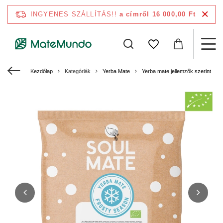
INGYENES SZÁLLÍTÁS!!
a címről 16 000,00 Ft
Kezdőlap
Kategóriák
Yerba Mate
Yerba mate jellemzők szerint