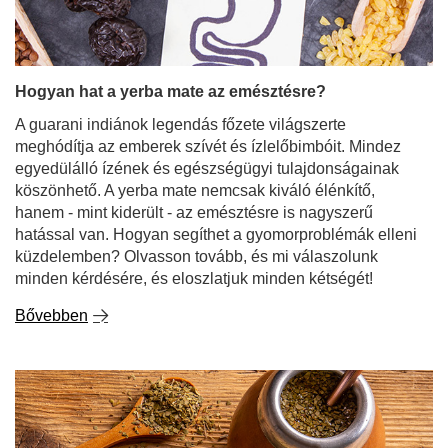
Hogyan hat a yerba mate az emésztésre?
A guarani indiánok legendás főzete világszerte
meghódítja az emberek szívét és ízlelőbimbóit. Mindez
egyedülálló ízének és egészségügyi tulajdonságainak
köszönhető. A yerba mate nemcsak kiváló élénkítő,
hanem - mint kiderült - az emésztésre is nagyszerű
hatással van. Hogyan segíthet a gyomorproblémák elleni
küzdelemben? Olvasson tovább, és mi válaszolunk
minden kérdésére, és eloszlatjuk minden kétségét!
Bővebben