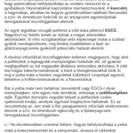
hogy potenciálisan befolyásolhatja az oxidatív stresszel és a
gyulladásos folyamatokkal kapcsolatos mechanizmusokat. A
kvercetin
,
a hagymában, almában és bogyós gyümölcsökben található flavonoidot
a szív- és érrendszeri funkciók és az anyagcsere egyensúlyának
támogatásával összefüggésben elemzik.
Az egyik legjobban vizsgált polifenol a zöld teára jellemző
EGCG
.
Nagyrészt ez felelős ennek az italnak a magas antioxidáns
aktivitásáért. In vitro vizsgálatokban erős képességet mutat a szabad
gyökök semlegesítésére, míg klinikai modellekben a lipid- és
glükózanyagcserére gyakorolt potenciális hatását elemzik.
A növényi infúziókkal összefüggésben érdemes megjegyezni, hogy ahol
a polifenolok a legnagyobb mennyiségben fordulnak elő, ott gyakran
megfigyelhető az ital magasabb általános antioxidáns aktivitása. A zöld
tea magas katechin-tartalmával, a kávé a klorogénsavakkal tűnik ki,
míg a yerba mate a fenolos vegyületek különböző csoportjait egyesíti,
beleértve a koffein-kininsavakat és a flavonoidokat.
Bár a yerba mate nem tartalmaz resveratrolt vagy EGCG-t olyan
mennyiségben, mint egyes más termékek, erőssége a
sokféleségében
rejlik. Egyetlen domináns vegyület helyett a polifenolok széles
spektrumát kínálja, amelyek egymást kiegészítve hathatnak. Ez az
összetettség az, ami miatt a
Ilex paraguariensis
infúzióját rendszeresen
elemzik a szív- és érrendszeri egészség és a lipidanyagcsere
támogatásával összefüggésben.
👉 Ha részletesebben szeretné feltárni, hogyan befolyásolhatja a yerba
mate a koleszterinszintet és a vérnyomást, olvassa el cikkünket: