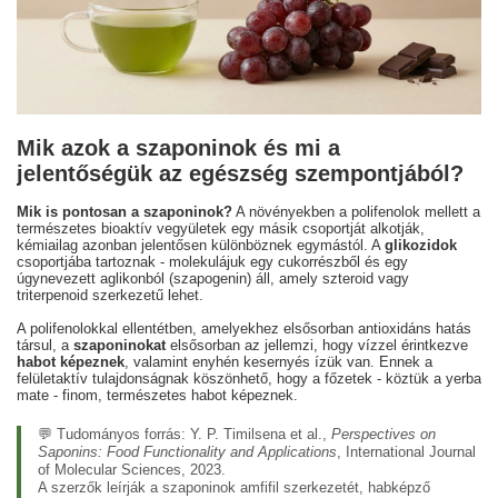
Mik azok a szaponinok és mi a
jelentőségük az egészség szempontjából?
Mik is pontosan a szaponinok?
A növényekben a polifenolok mellett a
természetes bioaktív vegyületek egy másik csoportját alkotják,
kémiailag azonban jelentősen különböznek egymástól. A
glikozidok
csoportjába tartoznak - molekulájuk egy cukorrészből és egy
úgynevezett aglikonból (szapogenin) áll, amely szteroid vagy
triterpenoid szerkezetű lehet.
A polifenolokkal ellentétben, amelyekhez elsősorban antioxidáns hatás
társul, a
szaponinokat
elsősorban az jellemzi, hogy vízzel érintkezve
habot képeznek
, valamint enyhén kesernyés ízük van. Ennek a
felületaktív tulajdonságnak köszönhető, hogy a főzetek - köztük a yerba
mate - finom, természetes habot képeznek.
💬 Tudományos forrás:
Y. P. Timilsena et al.,
Perspectives on
Saponins: Food Functionality and Applications
, International Journal
of Molecular Sciences, 2023.
A szerzők leírják a szaponinok amfifil szerkezetét, habképző