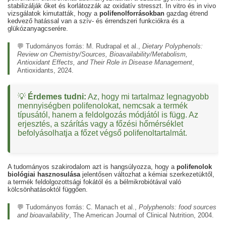
stabilizálják őket és korlátozzák az oxidatív stresszt. In vitro és in vivo
vizsgálatok kimutatták, hogy a
polifenolforrásokban
gazdag étrend
kedvező hatással van a szív- és érrendszeri funkciókra és a
glükózanyagcserére.
💬 Tudományos forrás:
M. Rudrapal et al.,
Dietary Polyphenols:
Review on Chemistry/Sources, Bioavailability/Metabolism,
Antioxidant Effects, and Their Role in Disease Management
,
Antioxidants, 2024.
💡
Érdemes tudni:
Az, hogy mi tartalmaz legnagyobb
mennyiségben polifenolokat, nemcsak a termék
típusától, hanem a feldolgozás módjától is függ. Az
erjesztés, a szárítás vagy a főzési hőmérséklet
befolyásolhatja a főzet végső polifenoltartalmát.
A tudományos szakirodalom azt is hangsúlyozza, hogy a
polifenolok
biológiai hasznosulása
jelentősen változhat a kémiai szerkezetüktől,
a termék feldolgozottsági fokától és a bélmikrobiótával való
kölcsönhatásoktól függően.
💬 Tudományos forrás:
C. Manach et al.,
Polyphenols: food sources
and bioavailability
, The American Journal of Clinical Nutrition, 2004.