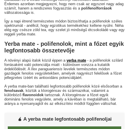
Érdemes azonban megjegyezni, hogy nem csak az egyszeri nagy adag
számít, hanem a rendszeres fogyasztás és a
polifenolforrások
változatossága is.
Így a napi étrend természetes módon biztosíthatja a polifenolok széles
spektrumát - anélkül, hogy egzotikus termékekhez kellene nyúlni. Néha
elég egy csésze zöld tea, egy szelet jó minőségű étcsokoládé vagy egy
reggeli yerba mate.
Yerba mate - polifenolok, mint a főzet egyik
legfontosabb összetevője
A növényi alapú italok közül éppen a
yerba mate
- a polifenolok szilárd
forrásaként való potenciálja miatt - különösen vonzza a kutatók
érdeklődését. A
Ilex paraguariensis
levelek természetes módon
gazdagok fenolos vegyületekben, amelyek nagyrészt felelősek a főzet
jellegzetes ízéért és antioxidáns potenciáljáért.
A yerba mate-ban található legfontosabb polifenolok közé elsősorban a
fenolsavak
, köztük a klorogénsav és származékai, valamint a
különböző
flavonoidok
tartoznak. A klorogénsav a főzet egyik
domináns fenolos vegyülete, amely a kávéban is megtalálható, bár
aránya a nyersanyagtól és az elkészítési módtól függően változhat.
🧉 A yerba mate legfontosabb polifenoljai