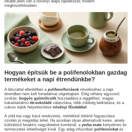
inkább jelen van a növényi alapú táplálkozás modern
megközelítéseiben.
Hogyan építsük be a polifenolokban gazdag
termékeket a napi étrendünkbe?
A látszattal ellentétben a
polifenolforrások
növeléséhez a napi
étrendben nem kell forradalmat végrehajtani. Elég néhány egyszerű
szokás:
bogyós gyümölcsök
hozzáadása a reggelihez, magas
kakaótartalmú
étcsokoládé
választása, több zöldség beiktatása, és a
cukros italok helyettesítése
növényi főzetekkel
.
A zöld tea vagy kávé rendszeres, mértékkel történő fogyasztása
szintén jó megoldás lehet. Ha azonban olyan alternatívát keres, amely
különböző bioaktív vegyületeket kombinál, a
yerba mate
kényelmes és
természetes lehetőséget kínál. Egy adag infúzióban
polifenolokat
és