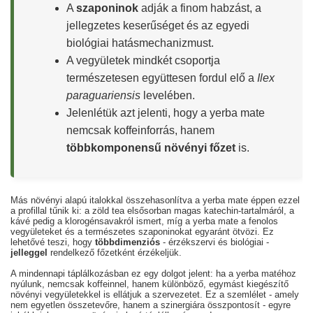
A
szaponinok
adják a finom habzást, a
jellegzetes keserűséget és az egyedi
biológiai hatásmechanizmust.
A vegyületek mindkét csoportja
természetesen együttesen fordul elő a
Ilex
paraguariensis
levelében.
Jelenlétük azt jelenti, hogy a yerba mate
nemcsak koffeinforrás, hanem
többkomponensű növényi főzet
is.
Más növényi alapú italokkal összehasonlítva a yerba mate éppen ezzel
a profillal tűnik ki: a zöld tea elsősorban magas katechin-tartalmáról, a
kávé pedig a klorogénsavakról ismert, míg a yerba mate a fenolos
vegyületeket és a természetes szaponinokat egyaránt ötvözi. Ez
lehetővé teszi, hogy
többdimenziós
- érzékszervi és biológiai -
jelleggel
rendelkező főzetként érzékeljük.
A mindennapi táplálkozásban ez egy dolgot jelent: ha a yerba matéhoz
nyúlunk, nemcsak koffeinnel, hanem különböző, egymást kiegészítő
növényi vegyületekkel is ellátjuk a szervezetet. Ez a szemlélet - amely
nem egyetlen összetevőre, hanem a szinergiára összpontosít - egyre