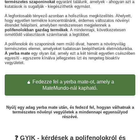
természetes szaponinokat
egyaránt találunk, amelyek - ahogyan azt a
kutatások is sugallják - kiegészíthetik egymást.
A legfontosabb tényező azonban a holisztikus megközelítés. Ahelyett,
hogy egyetlen termékre koncentrálnánk, érdemes változatos növényi
étrendet felépíteni, amelyben rendszeresen megjelennek a
polifenolokban gazdag termékek
. A mindennapi, következetesen
ismétlődő választások számítanak a legtöbbet.
A polifenolok és szaponinok nem múló divat, hanem a növényvilág
természetes elemei, amelyeket tudatosan beépíthetünk életmódunkba.
A yerba mate
egy olyan ital, amely ezt a két témát egyetlen csészében
egyesíti - egyszerre kínálva jellegzetes ízt és rengeteg bioaktív
vegyületet.
🧉 Fedezze fel a yerba mate-ot, amely a
MateMundo-nál kapható.
Nyúlj egy adag yerba mate után, és fedezd fel, hogyan válhatnak a
természetes növényi vegyületek a mindennapi egyensúlyod
részévé.
❓ GYIK - kérdések a polifenolokról és