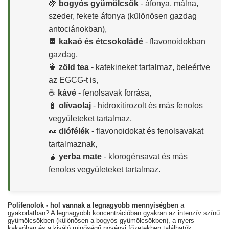
🍇
bogyós gyümölcsök
- áfonya, málna,
szeder, fekete áfonya (különösen gazdag
antociánokban),
🍫
kakaó és étcsokoládé
- flavonoidokban
gazdag,
🍵
zöld tea
- katekineket tartalmaz, beleértve
az EGCG-t is,
☕
kávé
- fenolsavak forrása,
🧴
olívaolaj
- hidroxitirozolt és más fenolos
vegyületeket tartalmaz,
🥜
diófélék
- flavonoidokat és fenolsavakat
tartalmaznak,
🧉
yerba mate
- klorogénsavat és más
fenolos vegyületeket tartalmaz.
Polifenolok - hol vannak a legnagyobb mennyiségben
a
gyakorlatban? A legnagyobb koncentrációban gyakran az intenzív színű
gyümölcsökben (különösen a bogyós gyümölcsökben), a nyers
kakaóban és a kiváló minőségű növényi főzetekben találhatók.