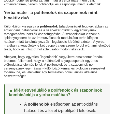
többkomponensű jelleg az, ami miatt a yerba matét nem csak
koffeintartalma, hanem polifenoljai és szaponinjai miatt is elemzik.
Yerba mate - a polifenolok és szaponinok mint
bioaktív duó
Külön-külön vizsgálva a
polifenolok tulajdonságait
leggyakrabban az
antioxidáns hatásokkal és a szervezet oxidatív egyensúlyának
támogatásával hozzák összefüggésbe. A szaponinokat viszont a
lipidanyagcsere és az immunválaszok modulálása terén kifejtett
hatásuk miatt tanulmányozzák - legalábbis kísérleti szinten. A yerba
matéban a vegyületek e két csoportja egyszerre fordul elő, ami lehetővé
teszi, hogy az infúziót holisztikusabb módon tekintsük.
Ahelyett, hogy egyetlen "legerősebb" vegyületre összpontosítanánk,
érdemes felismerni, hogy a különböző anyagcsoportok együttes
előfordulása jelentős lehet. A polifenolok és a szaponinok nem
versenyeznek egymással - különböző kémiai és biológiai szerepeket
töltenek be, és jelenlétük egy termékben növeli annak általános
összetettségét.
🧉
Miért egyedülálló a polifenolok és szaponinok
kombinációja a yerba matéban?
A
polifenolok
elsősorban az antioxidáns
hatásért és a főzet ízprofiljáért felelősek.