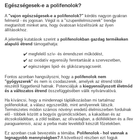
Egészségesek-e a polifenolok?
A
"vajon egészségesek-e a polifenolok?"
kérdés nagyon gyakran
felmerül - és jogosan. Végül is a "szuperélelmiszerek" trendje
megtanított minket arra, hogy óvatosan közelítsünk az ilyen
állításokhoz.
A jelenlegi kutatások szerint a
polifenolokban gazdag termékeken
alapuló étrend
támogathatja:
✔️ megfelelő szív- és érrendszeri működést,
✔️ az oxidatív egyensúly fenntartását a szervezetben,
✔️ egészséges lipid- és glükózanyagcserét.
Fontos azonban hangsúlyozni, hogy a
polifenolok nem
"gyógyszerek"
és nem is csodaszerek, amelyek az étrend többi
részétől függetlenül hatnak. Potenciáljuk a
kiegyensúlyozott életmód
és a változatos étrend
összefüggésében válik nyilvánvalóvá.
Ha kíváncsi, hogy a mindennapi táplálkozásban mi tartalmaz
polifenolokat, a válasz egyszerűbb, mint amilyennek látszik.
Természetes módon számos növényi eredetű élelmiszerben fordulnak
elő - többek között a bogyós gyümölcsökben, a kakaóban és az
étcsokoládéban, a zöld teában, az olívaolajban, a diófélékben és a
Ilex
paraguariensis
, azaz a yerba mate leveléből készült főzetekben.
Ez azonban csak bevezetés a témába.
Polifenolok - hol vannak a
legnagyobb mennyiségben?
A következő részben ezt fogjuk