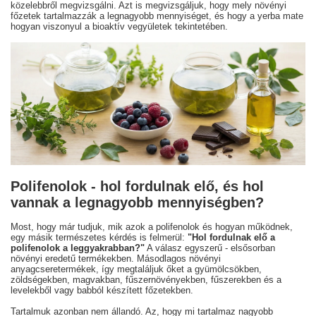
közelebbről megvizsgálni. Azt is megvizsgáljuk, hogy mely növényi
főzetek tartalmazzák a legnagyobb mennyiséget, és hogy a yerba mate
hogyan viszonyul a bioaktív vegyületek tekintetében.
Polifenolok - hol fordulnak elő, és hol
vannak a legnagyobb mennyiségben?
Most, hogy már tudjuk, mik azok a polifenolok és hogyan működnek,
egy másik természetes kérdés is felmerül:
"Hol fordulnak elő a
polifenolok a leggyakrabban?"
A válasz egyszerű - elsősorban
növényi eredetű termékekben. Másodlagos növényi
anyagcseretermékek, így megtaláljuk őket a gyümölcsökben,
zöldségekben, magvakban, fűszernövényekben, fűszerekben és a
levelekből vagy babból készített főzetekben.
Tartalmuk azonban nem állandó. Az, hogy mi tartalmaz nagyobb