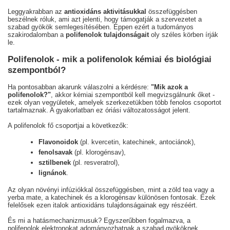
Leggyakrabban az
antioxidáns aktivitásukkal
összefüggésben
beszélnek róluk, ami azt jelenti, hogy támogatják a szervezetet a
szabad gyökök semlegesítésében. Éppen ezért a tudományos
szakirodalomban a
polifenolok tulajdonságait
oly széles körben írják
le.
Polifenolok - mik a polifenolok kémiai és biológiai
szempontból?
Ha pontosabban akarunk válaszolni a kérdésre:
"Mik azok a
polifenolok?"
, akkor kémiai szempontból kell megvizsgálnunk őket -
ezek olyan vegyületek, amelyek szerkezetükben több fenolos csoportot
tartalmaznak. A gyakorlatban ez óriási változatosságot jelent.
A polifenolok fő csoportjai a következők:
Flavonoidok
(pl. kvercetin, katechinek, antociánok),
fenolsavak
(pl. klorogénsav),
sztilbenek
(pl. resveratrol),
lignánok
.
Az olyan növényi infúziókkal összefüggésben, mint a zöld tea vagy a
yerba mate, a katechinek és a klorogénsav különösen fontosak. Ezek
felelősek ezen italok antioxidáns tulajdonságainak egy részéért.
És mi a hatásmechanizmusuk? Egyszerűbben fogalmazva, a
polifenolok elektronokat adományozhatnak a szabad gyököknek,