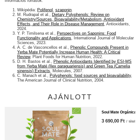
Információs források:
Wikipédia:
Polifenol
,
szaponin
.
M. Rudrapal et al.,
Dietary Polyphenols: Review on
Chemistry/Sources, Bioavailability/Metabolism, Antioxidant
Effects, and Their Role in Disease Management
, Antioxidants,
2024.
Y. P. Timilsena et al.,
Perspectives on Saponins: Food
Functionality and Applications
, International Journal of Molecular
Sciences, 2023.
A. C. de Vasconcellos et al.,
Phenolic Compounds Present in
Yerba Mate Potentially Increase Human Health: A Critical
Review
, Plant Foods for Human Nutrition, 2022.
D. H. Bastos et al.,
Phenolic Antioxidants Identified by ESI-MS
from Yerba Maté (Ilex paraguariensis) and Green Tea (Camelia
sinensis) Extracts
, Molecules, 2007.
C. Manach et al.,
Polyphenols: food sources and bioavailability
,
The American Journal of Clinical Nutrition, 2004.
AJÁNLOTT
Soul Mate Orgánica G
3 690,00 Ft
/
tétel