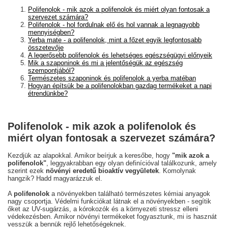
Polifenolok - mik azok a polifenolok és miért olyan fontosak a
szervezet számára?
Polifenolok - hol fordulnak elő és hol vannak a legnagyobb
mennyiségben?
Yerba mate - a polifenolok, mint a főzet egyik legfontosabb
összetevője
A legerősebb polifenolok és lehetséges egészségügyi előnyeik
Mik a szaponinok és mi a jelentőségük az egészség
szempontjából?
Természetes szaponinok és polifenolok a yerba matéban
Hogyan építsük be a polifenolokban gazdag termékeket a napi
étrendünkbe?
Polifenolok - mik azok a polifenolok és
miért olyan fontosak a szervezet számára?
Kezdjük az alapokkal. Amikor beírjuk a keresőbe, hogy
"mik azok a
polifenolok"
, leggyakrabban egy olyan definícióval találkozunk, amely
szerint ezek
növényi eredetű bioaktív vegyületek
. Komolynak
hangzik? Hadd magyarázzuk el.
A
polifenolok
a növényekben található természetes kémiai anyagok
nagy csoportja. Védelmi funkciókat látnak el a növényekben - segítik
őket az UV-sugárzás, a kórokozók és a környezeti stressz elleni
védekezésben. Amikor növényi termékeket fogyasztunk, mi is hasznát
vesszük a bennük rejlő lehetőségeknek.