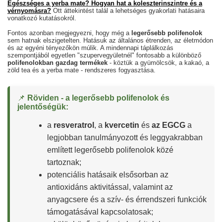
Egészséges a yerba mate? Hogyan hat a koleszterinszintre és a
vérnyomásra?
Ott áttekintést talál a lehetséges gyakorlati hatásaira
vonatkozó kutatásokról.
Fontos azonban megjegyezni, hogy még a
legerősebb polifenolok
sem hatnak elszigetelten. Hatásuk az általános étrenden, az életmódon
és az egyéni tényezőkön múlik. A mindennapi táplálkozás
szempontjából egyetlen "szupervegyületnél" fontosabb a különböző
polifenolokban gazdag termékek
- köztük a gyümölcsök, a kakaó, a
zöld tea és a yerba mate - rendszeres fogyasztása.
📌
Röviden - a legerősebb polifenolok és
jelentőségük:
a
resveratrol
, a
kvercetin
és
az EGCG
a
legjobban tanulmányozott és leggyakrabban
említett legerősebb polifenolok közé
tartoznak;
potenciális hatásaik elsősorban az
antioxidáns aktivitással, valamint az
anyagcsere és a szív- és érrendszeri funkciók
támogatásával kapcsolatosak;