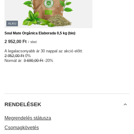
ALKU
Soul Mate Orgánica Elaborada 0,5 kg (bio)
2 952,00 Ft
/
tétel
A legalacsonyabb ár 30 nappal az akció előtt:
2 952,00 Ft
0%
Normál ár:
3 690,00 Ft
-20%
RENDELÉSEK
Megrendelés státusza
Csomagkövetés