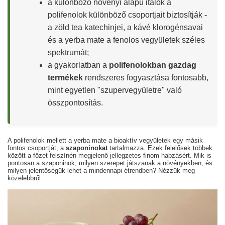
a különböző növényi alapú italok a
polifenolok különböző csoportjait biztosítják -
a zöld tea katechinjei, a kávé klorogénsavai
és a yerba mate a fenolos vegyületek széles
spektrumát;
a gyakorlatban a
polifenolokban gazdag
termékek
rendszeres fogyasztása fontosabb,
mint egyetlen "szupervegyületre" való
összpontosítás.
A polifenolok mellett a yerba mate a bioaktív vegyületek egy másik
fontos csoportját, a
szaponinokat
tartalmazza. Ezek felelősek többek
között a főzet felszínén megjelenő jellegzetes finom habzásért. Mik is
pontosan a szaponinok, milyen szerepet játszanak a növényekben, és
milyen jelentőségük lehet a mindennapi étrendben? Nézzük meg
közelebbről.