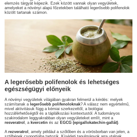
elemzés tárgyát képezik. Ezek között vannak olyan vegyületek,
amelyeket a növényi alapú főzetekben található legerősebb polifenolok
között tartanak számon.
A legerősebb polifenolok és lehetséges
egészségügyi előnyeik
A növényi vegyületek világában gyakran felmerül a kérdés: melyek
számítanak a
legerősebb polifenoloknak
? A válasz nem egyértelmű,
mivel aktivitásuk függ a kémiai szerkezettől, a biológiai
hozzáférhetőségtől és a táplálkozási kontextustól. A tudományos
szakirodalom leggyakrabban olyan vegyületeket említ, mint a
resveratrol
, a
kvercetin
és az
EGCG (epigallokatechin-gallát)
.
A
rezveratrol
, amely például a szőlőben és a vörösborban van jelen, a
sztilbének csoportjába tartozik. Kísérleti tanulmányok arra utalnak,