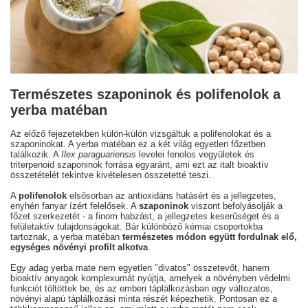
Természetes szaponinok és polifenolok a
yerba matéban
Az előző fejezetekben külön-külön vizsgáltuk a polifenolokat és a
szaponinokat. A yerba matéban ez a két világ egyetlen főzetben
találkozik. A
Ilex paraguariensis
levelei fenolos vegyületek és
triterpenoid szaponinok forrása egyaránt, ami ezt az italt bioaktív
összetételét tekintve kivételesen összetetté teszi.
A
polifenolok
elsősorban az antioxidáns hatásért és a jellegzetes,
enyhén fanyar ízért felelősek. A
szaponinok
viszont befolyásolják a
főzet szerkezetét - a finom habzást, a jellegzetes keserűséget és a
felületaktív tulajdonságokat. Bár különböző kémiai csoportokba
tartoznak, a yerba matéban
természetes módon együtt fordulnak elő,
egységes növényi profilt alkotva
.
Egy adag yerba mate nem egyetlen "divatos" összetevőt, hanem
bioaktív anyagok komplexumát nyújtja, amelyek a növényben védelmi
funkciót töltöttek be, és az emberi táplálkozásban egy változatos,
növényi alapú táplálkozási minta részét képezhetik. Pontosan ez a