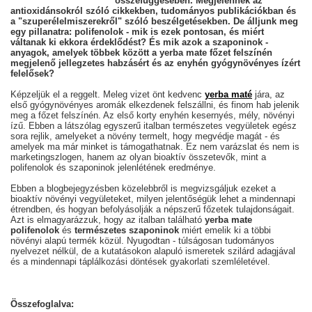
összefüggésében. Megjelennek az
antioxidánsokról szóló cikkekben, tudományos publikációkban és
a "szuperélelmiszerekről" szóló beszélgetésekben. De álljunk meg
egy pillanatra: polifenolok - mik is ezek pontosan, és miért
váltanak ki ekkora érdeklődést? És mik azok a szaponinok -
anyagok, amelyek többek között a yerba mate főzet felszínén
megjelenő jellegzetes habzásért és az enyhén gyógynövényes ízért
felelősek?
Képzeljük el a reggelt. Meleg vizet önt kedvenc
yerba maté
jára, az
első gyógynövényes aromák elkezdenek felszállni, és finom hab jelenik
meg a főzet felszínén. Az első korty enyhén kesernyés, mély, növényi
ízű. Ebben a látszólag egyszerű italban természetes vegyületek egész
sora rejlik, amelyeket a növény termelt, hogy megvédje magát - és
amelyek ma már minket is támogathatnak. Ez nem varázslat és nem is
marketingszlogen, hanem az olyan bioaktív összetevők, mint a
polifenolok és szaponinok jelenlétének eredménye.
Ebben a blogbejegyzésben közelebbről is megvizsgáljuk ezeket a
bioaktív növényi vegyületeket, milyen jelentőségük lehet a mindennapi
étrendben, és hogyan befolyásolják a népszerű főzetek tulajdonságait.
Azt is elmagyarázzuk, hogy az italban található
yerba mate
polifenolok
és
természetes szaponinok
miért emelik ki a többi
növényi alapú termék közül. Nyugodtan - túlságosan tudományos
nyelvezet nélkül, de a kutatásokon alapuló ismeretek szilárd adagjával
és a mindennapi táplálkozási döntések gyakorlati szemléletével.
Összefoglalva: