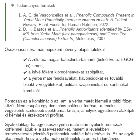
💬 Tudományos források:
A. C. de Vasconcellos et al.,
Phenolic Compounds Present in
Yerba Mate Potentially Increase Human Health: A Critical
Review
, Plant Foods for Human Nutrition, 2022.
D. H. Bastos et al.,
Phenolic Antioxidants Identified by ESI-
MS from Yerba Maté (Ilex paraguariensis) and Green Tea
(Camelia sinensis) Extracts
, Molecules, 2007.
Összehasonlítva más népszerű növényi alapú italokkal:
✔️ A zöld tea magas katechintartalmáról (beleértve az EGCG-
t is) ismert,
✔️ a kávé főként klorogénsavakat szolgáltat,
✔️ a yerba mate fenolsavakat, flavonoidokat és további
bioaktív vegyületeket, például szaponinokat és xantinokat
kombinál.
Pontosan ez a kombináció az, ami a yerba matét kiemeli a többi főzet
közül. Nem csupán egy domináns polifenol forrása - a fenolos
vegyületek szélesebb spektrumát kínálja, amelyek együttesen alakítják
ki kémiai és érzékszervi profilját.
Gyakorlatilag, ha egy csésze yerba mate után nyúlunk, nemcsak
koffeinnel látjuk el a szervezetünket, hanem a levelekben
természetesen jelenlévő polifenolok sokféle készletével is. Ez az egyik
oka annak, hogy a yerba mate polifenolok számos tudományos