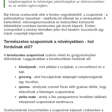
tulajdonságaikat és lehetséges jelentőségüket az élelmiszerekben
és az emberi egészségben.
Bár kémiai szerkezetük eltér a fenolos vegyületekétől, a szaponinok - a
polifenolokhoz hasonlóan - védőfunkciót töltenek be a növényekben. A
kártevőkkel, mikroorganizmusokkal és kedvezőtlen környezeti
feltételekkel szembeni természetes gát részét képezik. Emberi
szempontból a növényi étrendben jelen lévő bioaktív összetevők egy
másik csoportját képviselik.
Természetes szaponinok a növényekben - hol
fordulnak elő?
A
természetes szaponinok
számos ehető és gyógynövényben
előfordulnak. Leggyakrabban a következőkben fordulnak elő:
hüvelyesek
- mint például a szójabab, a csicseriborsó és a
bab,
ginzeng
- ahol hozzájárulnak adaptogén tulajdonságainak
egy részéhez,
quinoa
- amelynek szemeit főzés előtt gyakran öblítik, hogy
eltávolítsák a felesleges szaponinokat,
yerba mate
- amely a
Ilex paraguariensis
levelében található
triterpenoid szaponinokat tartalmazza.
Szerkezetüknek köszönhetően a szaponinok képesek csökkenteni a