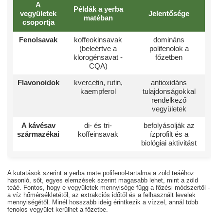
A
Példák a yerba
vegyületek
Jelentősége
matéban
csoportja
Fenolsavak
koffeokinsavak
domináns
(beleértve a
polifenolok a
klorogénsavat -
főzetben
CQA)
Flavonoidok
kvercetin, rutin,
antioxidáns
kaempferol
tulajdonságokkal
rendelkező
vegyületek
A kávésav
di- és tri-
befolyásolják az
származékai
koffeinsavak
ízprofilt és a
biológiai aktivitást
A kutatások szerint a yerba mate polifenol-tartalma a zöld teáéhoz
hasonló, sőt, egyes elemzések szerint magasabb lehet, mint a zöld
teáé. Fontos, hogy e vegyületek mennyisége függ a főzési módszertől -
a víz hőmérsékletétől, az extrakciós időtől és a felhasznált levelek
mennyiségétől. Minél hosszabb ideig érintkezik a vízzel, annál több
fenolos vegyület kerülhet a főzetbe.