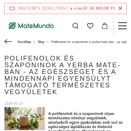
INGYENES SZÁLLÍTÁS!!
a címről 16 000,00 Ft
Kezdőlap
Blog
Polifenolok és szaponinok a yerba mate-ban - az egés
POLIFENOLOK ÉS
SZAPONINOK A YERBA MATE-
BAN - AZ EGÉSZSÉGET ÉS A
MINDENNAPI EGYENSÚLYT
TÁMOGATÓ TERMÉSZETES
VEGYÜLETEK
2026-02-20
A polifenolok és a szaponinok olyan
természetes növényi vegyületek,
amelyekről egyre gyakrabban esik szó az
egészséges táplálkozás és életmód