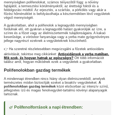
mennyiségben polifenolokat, számos tényezőtől függ: a növény
fajtájától, a termesztési körülményektől, az érettségi foktól és a
feldolgozási módtól. Az erjesztés, a szárítás, a pörkölés vagy akár a
főzési hőmérséklet is befolyásolhatja a késztermékben lévő vegyületek
végső mennyiségét.
A gyakorlatban, ahol a polifenolok a legnagyobb mennyiségben
fordulnak elő, ott gyakran a legnagyobb hatást gyakorolják az ízre, a
színre és a főzet vagy az élelmiszertermék tulajdonságaira. A kakaó
keserűsége, a vörösbor fanyarsága vagy a yerba mate gyógynövényes
jellege nagyrészt ezeknek a vegyületeknek köszönhető.
👉 Ha szeretné részletesebben megvizsgálni a főzetek antioxidáns
aktivitását, tekintse meg cikkünket:
Antioxidánsok a yerba matéban.
Mik ezek, és hogyan hatnak az egészségre?
Ott több információt
találsz arról, hogyan működnek ezek a vegyületek a gyakorlatban.
Polifenolokban gazdag termékek
A mindennapi étrendben nincs hiány olyan élelmiszerekből, amelyek
természetes módon biztosítják ezeket a bioaktív vegyületeket.
A
polifenolokban gazdag termékek
közé elsősorban az intenzív színű,
jellegzetes ízű és magas fenolvegyület-tartalmú növényi alapanyagok
tartoznak.
🌿
Polifenolforrások a napi étrendben: