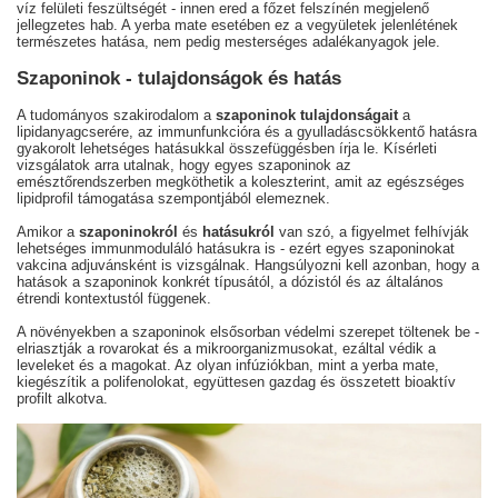
víz felületi feszültségét - innen ered a főzet felszínén megjelenő
jellegzetes hab. A yerba mate esetében ez a vegyületek jelenlétének
természetes hatása, nem pedig mesterséges adalékanyagok jele.
Szaponinok - tulajdonságok és hatás
A tudományos szakirodalom a
szaponinok tulajdonságait
a
lipidanyagcserére, az immunfunkcióra és a gyulladáscsökkentő hatásra
gyakorolt lehetséges hatásukkal összefüggésben írja le. Kísérleti
vizsgálatok arra utalnak, hogy egyes szaponinok az
emésztőrendszerben megköthetik a koleszterint, amit az egészséges
lipidprofil támogatása szempontjából elemeznek.
Amikor a
szaponinokról
és
hatásukról
van szó, a figyelmet felhívják
lehetséges immunmoduláló hatásukra is - ezért egyes szaponinokat
vakcina adjuvánsként is vizsgálnak. Hangsúlyozni kell azonban, hogy a
hatások a szaponinok konkrét típusától, a dózistól és az általános
étrendi kontextustól függenek.
A növényekben a szaponinok elsősorban védelmi szerepet töltenek be -
elriasztják a rovarokat és a mikroorganizmusokat, ezáltal védik a
leveleket és a magokat. Az olyan infúziókban, mint a yerba mate,
kiegészítik a polifenolokat, együttesen gazdag és összetett bioaktív
profilt alkotva.