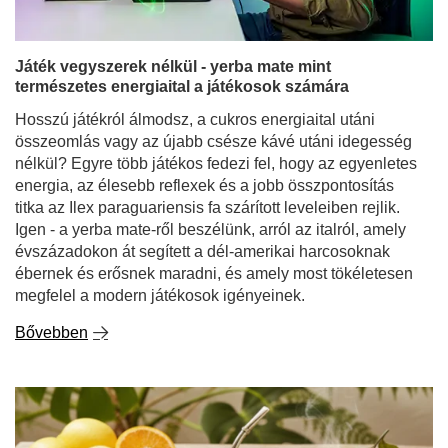
Játék vegyszerek nélkül - yerba mate mint
természetes energiaital a játékosok számára
Hosszú játékról álmodsz, a cukros energiaital utáni
összeomlás vagy az újabb csésze kávé utáni idegesség
nélkül? Egyre több játékos fedezi fel, hogy az egyenletes
energia, az élesebb reflexek és a jobb összpontosítás
titka az Ilex paraguariensis fa szárított leveleiben rejlik.
Igen - a yerba mate-ről beszélünk, arról az italról, amely
évszázadokon át segített a dél-amerikai harcosoknak
ébernek és erősnek maradni, és amely most tökéletesen
megfelel a modern játékosok igényeinek.
Bővebben