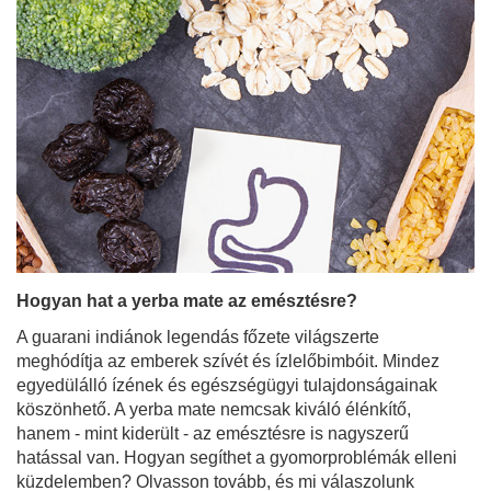
Hogyan hat a yerba mate az emésztésre?
A guarani indiánok legendás főzete világszerte
meghódítja az emberek szívét és ízlelőbimbóit. Mindez
egyedülálló ízének és egészségügyi tulajdonságainak
köszönhető. A yerba mate nemcsak kiváló élénkítő,
hanem - mint kiderült - az emésztésre is nagyszerű
hatással van. Hogyan segíthet a gyomorproblémák elleni
küzdelemben? Olvasson tovább, és mi válaszolunk