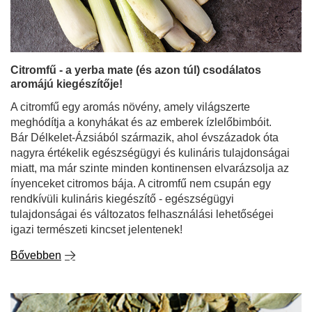
Citromfű - a yerba mate (és azon túl) csodálatos
aromájú kiegészítője!
A citromfű egy aromás növény, amely világszerte
meghódítja a konyhákat és az emberek ízlelőbimbóit.
Bár Délkelet-Ázsiából származik, ahol évszázadok óta
nagyra értékelik egészségügyi és kulináris tulajdonságai
miatt, ma már szinte minden kontinensen elvarázsolja az
ínyenceket citromos bája. A citromfű nem csupán egy
rendkívüli kulináris kiegészítő - egészségügyi
tulajdonságai és változatos felhasználási lehetőségei
igazi természeti kincset jelentenek!
Bővebben