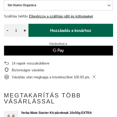
Sin Humo Organica
Szállítás
hétfőn
Ellenőrizze a szállítási időt és költségeket
-
+
Hozzáadás a kosárhoz
Vásárolhat a:
14
napok visszaküldésre
Biztonságos vásárlás
Vásárlás után megkapja a következőket
100.83 pts.
MEGTAKARÍTÁS TÖBB
VÁSÁRLÁSSAL
Yerba Mate Starter Kit pároknak 10x50g EXTRA