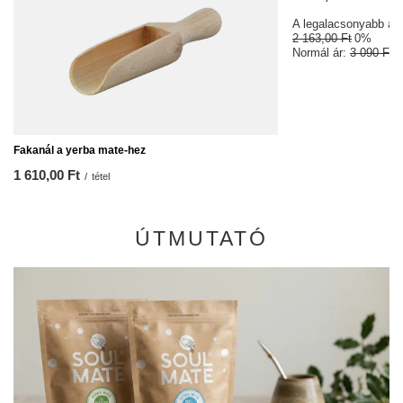
A legalacsonyabb ár 3
2 163,00 Ft
0%
Normál ár:
3 090 Ft
-
Fakanál a yerba mate-hez
1 610,00 Ft
/
tétel
ÚTMUTATÓ