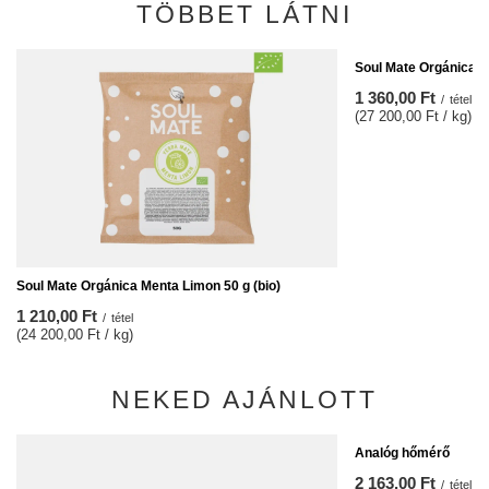
TÖBBET LÁTNI
Soul Mate Orgánica An
1 360,00 Ft
/
tétel
(27 200,00 Ft / kg)
Soul Mate Orgánica Menta Limon 50 g (bio)
1 210,00 Ft
/
tétel
(24 200,00 Ft / kg)
NEKED AJÁNLOTT
ALKU
Analóg hőmérő
2 163,00 Ft
/
tétel