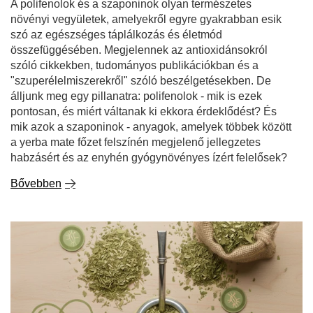
A polifenolok és a szaponinok olyan természetes
növényi vegyületek, amelyekről egyre gyakrabban esik
szó az egészséges táplálkozás és életmód
összefüggésében. Megjelennek az antioxidánsokról
szóló cikkekben, tudományos publikációkban és a
"szuperélelmiszerekről" szóló beszélgetésekben. De
álljunk meg egy pillanatra: polifenolok - mik is ezek
pontosan, és miért váltanak ki ekkora érdeklődést? És
mik azok a szaponinok - anyagok, amelyek többek között
a yerba mate főzet felszínén megjelenő jellegzetes
habzásért és az enyhén gyógynövényes ízért felelősek?
Bővebben