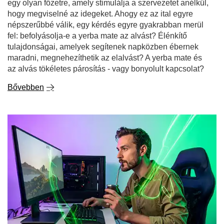
egy olyan főzetre, amely stimulálja a szervezetet anélkül,
hogy megviselné az idegeket. Ahogy ez az ital egyre
népszerűbbé válik, egy kérdés egyre gyakrabban merül
fel: befolyásolja-e a yerba mate az alvást? Élénkítő
tulajdonságai, amelyek segítenek napközben ébernek
maradni, megnehezíthetik az elalvást? A yerba mate és
az alvás tökéletes párosítás - vagy bonyolult kapcsolat?
Bővebben