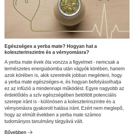
Egészséges a yerba mate? Hogyan hat a
koleszterinszintre és a vérnyomásra?
A yerba mate évek óta vonzza a figyelmet - nemcsak a
természetes energiabomba után vágyók körében, hanem
azok körében is, akik szeretnék jobban megérteni, hogy
a yerba mate egészséges-e, és hogyan befolyásolhatja
ez az infúzió a mindennapi működést. Egyre nagyobb az
érdeklődés a szív egészségében betöltött potenciális
szerepe iránt is - különösen a koleszterinszintre és a
vérnyomásra gyakorolt hatása iránt. Ezért nem meglepő,
hogy az elmúlt években a yerba mate számos
tudományos tanulmány tárgyává vált.
Bővebben