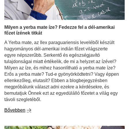
Milyen a yerba mate íze? Fedezze fel a dél-amerikai
főzet ízének titkát
A Yerba mate, az Ilex paraguariensis leveléből készült
hagyományos dél-amerikai indián főzet világszerte
egyre népszerűbb. Serkentő és egészségjavító
tulajdonságai miatt értékelik, de mi a helyzet az ízével?
Milyen az íze, és mihez hasonlítható a yerba mate íze?
Erős a yerba mate? Tud-e gyönyörködtetni? Vagy éppen
ellenkezőleg, elutasít? Ebben a blogbejegyzésben
megpróbálunk választ adni ezekre a kérdésekre, és
bemutatjuk Önnek ezt az egyedülálló főzetet a világ egy
távoli szegletéből.
Bővebben