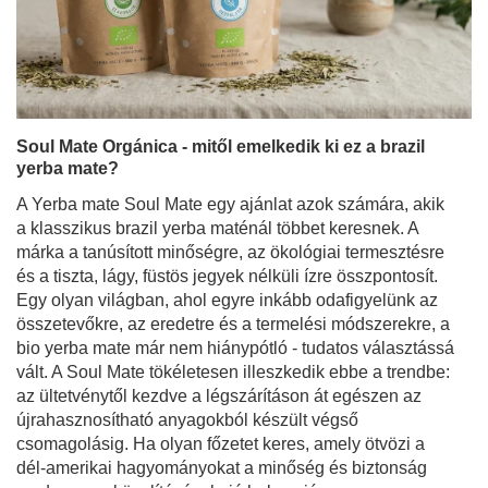
Soul Mate Orgánica - mitől emelkedik ki ez a brazil
yerba mate?
A Yerba mate Soul Mate egy ajánlat azok számára, akik
a klasszikus brazil yerba maténál többet keresnek. A
márka a tanúsított minőségre, az ökológiai termesztésre
és a tiszta, lágy, füstös jegyek nélküli ízre összpontosít.
Egy olyan világban, ahol egyre inkább odafigyelünk az
összetevőkre, az eredetre és a termelési módszerekre, a
bio yerba mate már nem hiánypótló - tudatos választássá
vált. A Soul Mate tökéletesen illeszkedik ebbe a trendbe:
az ültetvénytől kezdve a légszárításon át egészen az
újrahasznosítható anyagokból készült végső
csomagolásig. Ha olyan főzetet keres, amely ötvözi a
dél-amerikai hagyományokat a minőség és biztonság