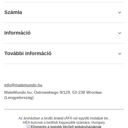
Számla
Információ
További információ
info@matemundo.hu
MateMundo.hu
,
Ostrowskiego 9/129
,
53-238
Wrocław
(Lengyelország)
Az áruházban a bruttó árakat (ÁFÁ-val együtt) mutatjuk be..
HÉA-kulcsok a belföldi fogyasztók számára:
Hungary
.