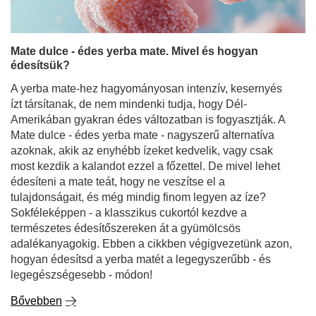
Mate dulce - édes yerba mate. Mivel és hogyan
édesítsük?
A yerba mate-hez hagyományosan intenzív, kesernyés
ízt társítanak, de nem mindenki tudja, hogy Dél-
Amerikában gyakran édes változatban is fogyasztják. A
Mate dulce - édes yerba mate - nagyszerű alternatíva
azoknak, akik az enyhébb ízeket kedvelik, vagy csak
most kezdik a kalandot ezzel a főzettel. De mivel lehet
édesíteni a mate teát, hogy ne veszítse el a
tulajdonságait, és még mindig finom legyen az íze?
Sokféleképpen - a klasszikus cukortól kezdve a
természetes édesítőszereken át a gyümölcsös
adalékanyagokig. Ebben a cikkben végigvezetünk azon,
hogyan édesítsd a yerba matét a legegyszerűbb - és
legegészségesebb - módon!
Bővebben