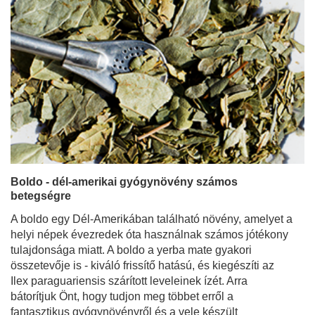
Boldo - dél-amerikai gyógynövény számos
betegségre
A boldo egy Dél-Amerikában található növény, amelyet a
helyi népek évezredek óta használnak számos jótékony
tulajdonsága miatt. A boldo a yerba mate gyakori
összetevője is - kiváló frissítő hatású, és kiegészíti az
Ilex paraguariensis szárított leveleinek ízét. Arra
bátorítjuk Önt, hogy tudjon meg többet erről a
fantasztikus gyógynövényről és a vele készült