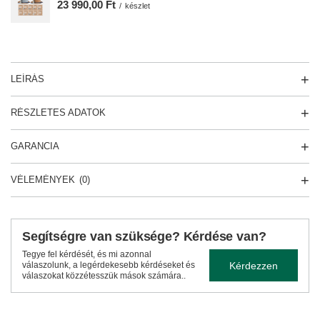
23 990,00 Ft
/
készlet
LEÍRÁS
RÉSZLETES ADATOK
GARANCIA
VÉLEMÉNYEK
(0)
Segítségre van szüksége? Kérdése van?
Tegye fel kérdését, és mi azonnal
Kérdezzen
válaszolunk, a legérdekesebb kérdéseket és
válaszokat közzétesszük mások számára..