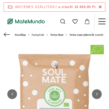
INGYENES SZÁLLÍTÁS!!
a címről 16 000,00 Ft
Kezdőlap
Kategóriák
Yerba Mate
Yerba mate jellemzők szerint