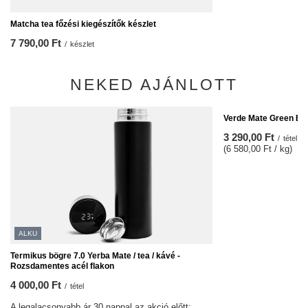
Matcha tea főzési kiegészítők készlet
7 790,00 Ft
/
készlet
NEKED AJÁNLOTT
Verde Mate Green Ene
3 290,00 Ft
/
tétel
(6 580,00 Ft / kg)
ALKU
Termikus bögre 7.0 Yerba Mate / tea / kávé -
Rozsdamentes acél flakon
4 000,00 Ft
/
tétel
A legalacsonyabb ár 30 nappal az akció előtt: