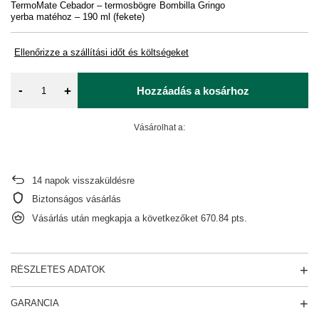
TermoMate Cebador – termosbögre
Bombilla Gringo
Pa
yerba matéhoz – 190 ml (fekete)
Ellenőrizze a szállítási időt és költségeket
-
+
Hozzáadás a kosárhoz
Vásárolhat a:
14
napok visszaküldésre
Biztonságos vásárlás
Vásárlás után megkapja a következőket
670.84 pts.
RÉSZLETES ADATOK
GARANCIA