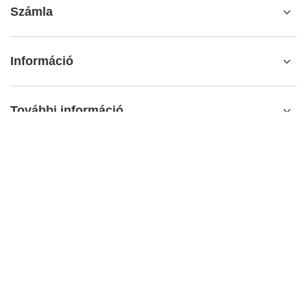
Számla
Információ
További információ
info@matemundo.hu
MateMundo.hu
,
Ostrowskiego 9/129
,
53-238
Wrocław
(Lengyelország)
Az áruházban a bruttó árakat (ÁFÁ-val együtt) mutatjuk be..
HÉA-kulcsok a belföldi fogyasztók számára:
Hungary
.