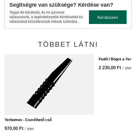
Segítségre van szüksége? Kérdése van?
Tegye fel kérdését, és mi azonnal
Kérdezzen
válaszolunk, a legérdekesebb kérdéseket és
válaszokat közzétesszük mások számára..
TÖBBET LÁTNI
Fedél / Bögre a Yerbo
2 230,00 Ft
/
tétel
Yerbomos - Cserélhető cső
970,00 Ft
/
tétel