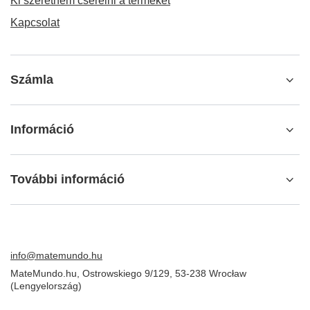
RENDELÉSEK
Megrendelés státusza
Csomagkövetés
Panaszt szeretnék tenni a termékkel kapcsolatban
Vissza akarom küldeni a terméket
Ki szeretném cserélni a terméket
Kapcsolat
Számla
Információ