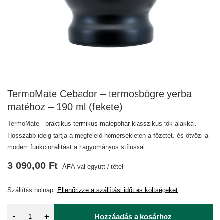
TermoMate Cebador – termosbögre yerba
matéhoz – 190 ml (fekete)
TermoMate - praktikus termikus matepohár klasszikus tök alakkal.
Hosszabb ideig tartja a megfelelő hőmérsékleten a főzetet, és ötvözi a
modern funkcionalitást a hagyományos stílussal.
3 090,00 Ft
ÁFÁ-val együtt
/
tétel
Szállítás
holnap
Ellenőrizze a szállítási időt és költségeket
-
+
Hozzáadás a kosárhoz