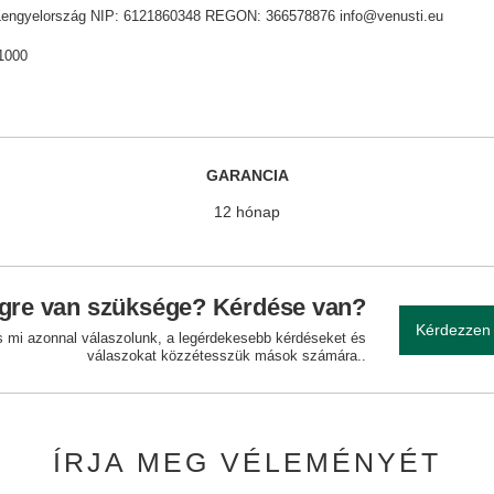
ik, Lengyelország NIP: 6121860348 REGON: 366578876 info@venusti.eu
1000
GARANCIA
12 hónap
gre van szüksége? Kérdése van?
Kérdezzen
és mi azonnal válaszolunk, a legérdekesebb kérdéseket és
válaszokat közzétesszük mások számára..
ÍRJA MEG VÉLEMÉNYÉT