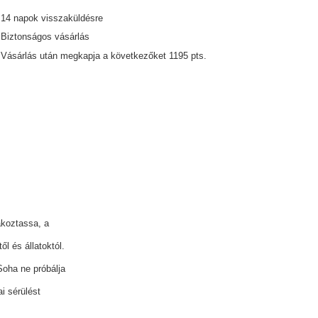
14
napok visszaküldésre
Biztonságos vásárlás
Vásárlás után megkapja a következőket
1195 pts.
akoztassa, a
l és állatoktól.
Soha ne próbálja
i sérülést