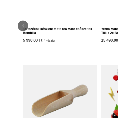
Tartozékok készlete mate tea Mate csésze tök
Yerba Mate 
Bombilla
Tök + 2x B
5 990,00 Ft
15 490,00
/
készlet