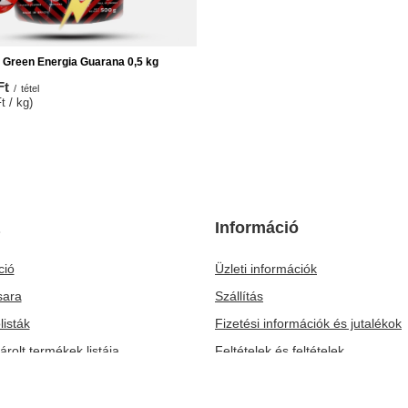
NEKED AJÁNLOTT
ALKU
 Green Energia Guarana 0,5 kg
Analóg hőmérő
Ft
2 163,00 Ft
/
tétel
/
tétel
t / kg)
A legalacsonyabb ár 30 nappal az akc
2 163,00 Ft
0%
Normál ár:
3 090 Ft
-30%