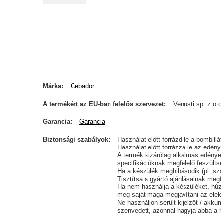
Márka
Cebador
A termékért az EU-ban felelős szervezet
Venusti sp. z o.o
Garancia
Garancia
Biztonsági szabályok
Használat előtt forrázd le a bombill
Használat előtt forrázza le az edén
A termék kizárólag alkalmas edénye
specifikációknak megfelelő feszülts
Ha a készülék meghibásodik (pl. szab
Tisztítsa a gyártó ajánlásainak megf
Ha nem használja a készüléket, húzza
meg saját maga megjavítani az elek
Ne használjon sérült kijelzőt / akku
szenvedett, azonnal hagyja abba a 