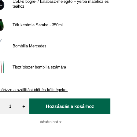
USB‑s bögre‑ / kalabasz‑melegítő – yerba matéhoz és
teához
Tök kerámia Samba - 350ml
Bombilla Mercedes
Tisztítószer bombilla számára
nőrizze a szállítási időt és költségeket
+
Hozzáadás a kosárhoz
Vásárolhat a: