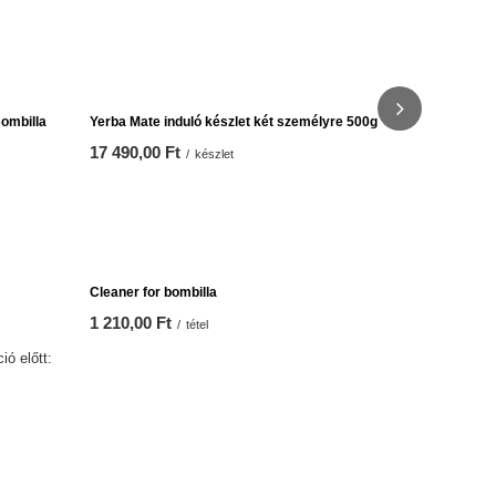
Yerba Mate 
14 990,00 
Bombilla
Yerba Mate induló készlet két személyre 500g
17 490,00 Ft
/
készlet