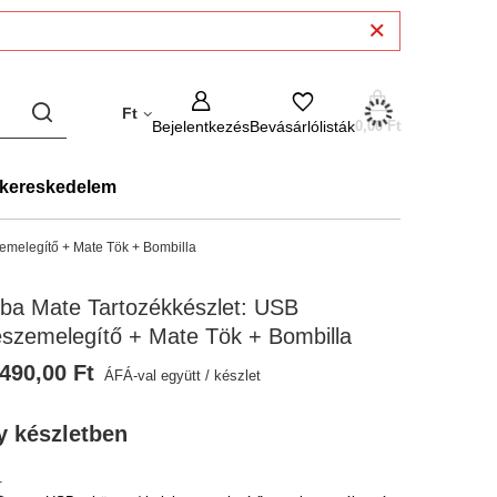
Ft
Bejelentkezés
Bevásárlólisták
0,00 Ft
kereskedelem
emelegítő + Mate Tök + Bombilla
ba Mate Tartozékkészlet: USB
szemelegítő + Mate Tök + Bombilla
490,00 Ft
ÁFÁ-val együtt
/
készlet
y készletben