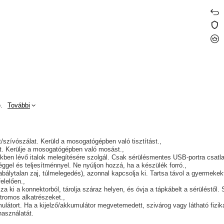
.
További
át/szívószálat. Kerüld a mosogatógépben való tisztítást.
yt. Kerülje a mosogatógépben való mosást.
kben lévő italok melegítésére szolgál. Csak sérülésmentes USB-portra csatl
éggel és teljesítménnyel. Ne nyúljon hozzá, ha a készülék forró.
álytalan zaj, túlmelegedés), azonnal kapcsolja ki. Tartsa távol a gyermekektő
elelően.
 ki a konnektorból, tárolja száraz helyen, és óvja a tápkábelt a sérüléstől. 
tromos alkatrészeket.
mulátort. Ha a kijelző/akkumulátor megvetemedett, szivárog vagy látható fizika
használatát.