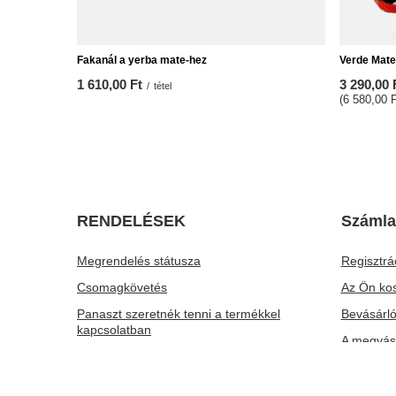
Fakanál a yerba mate-hez
Verde Mate
1 610,00 Ft
3 290,00 
/
tétel
(6 580,00 F