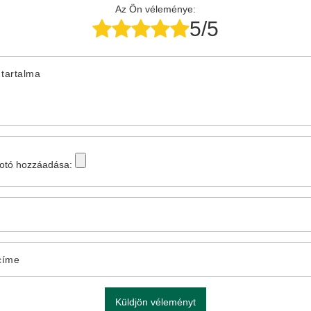
Az Ön véleménye:
5/5
tartalma
fotó hozzáadása:
címe
Küldjön véleményt