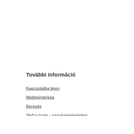
Cleaner for bombilla
1 210,00 Ft
/
tétel
ió előtt: