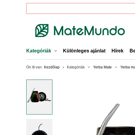
Kategóriák
Különleges ajánlat
Hírek
Be
Ön itt van:
Kezdőlap
Kategóriák
Yerba Mate
Yerba ma