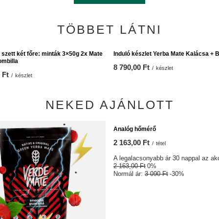
TÖBBET LÁTNI
szett két főre: minták 3×50g 2x Mate
Induló készlet Yerba Mate Kalácsa + 
ombilla
8 790,00 Ft
/
készlet
 Ft
/
készlet