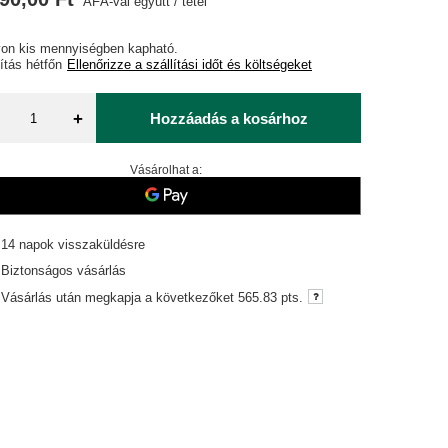
ÁFÁ-val együtt
/
tétel
on kis mennyiségben kapható
lítás
hétfőn
Ellenőrizze a szállítási időt és költségeket
+
Hozzáadás a kosárhoz
Vásárolhat a:
14
napok visszaküldésre
Biztonságos vásárlás
Vásárlás után megkapja a következőket
565.83 pts.