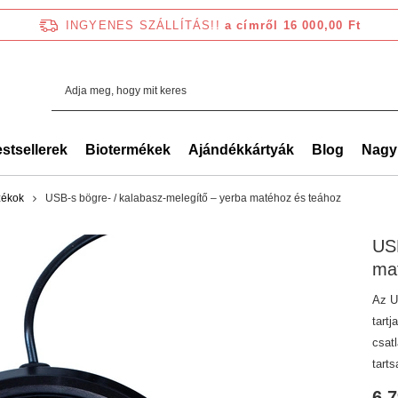
INGYENES SZÁLLÍTÁS!!
a címről 16 000,00 Ft
stsellerek
Biotermékek
Ajándékkártyák
Blog
Nagy
zékok
USB‑s bögre‑ / kalabasz‑melegítő – yerba matéhoz és teához
USB
ma
Az U
tart
csat
tart
6 7