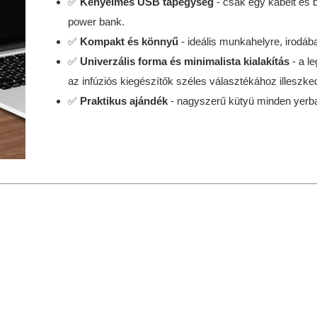
✅
Kényelmes USB tápegység
- csak egy kábelt és 
power bank.
✅
Kompakt és könnyű
- ideális munkahelyre, irodáb
✅
Univerzális forma és minimalista kialakítás
- a l
az infúziós kiegészítők széles választékához illeszked
✅
Praktikus ajándék
- nagyszerű kütyü minden yerba 