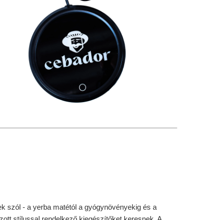
k szól - a yerba matétól a gyógynövényekig és a
zott stílussal rendelkező kiegészítőket keresnek. A