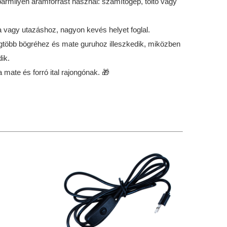
bármilyen áramforrást használ: számítógép, töltő vagy
a vagy utazáshoz, nagyon kevés helyet foglal.
egtöbb bögréhez és mate guruhoz illeszkedik, miközben
ik.
mate és forró ital rajongónak. 🎁