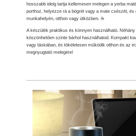
hosszabb ideig tartja kellemesen melegen a yerba mat
porthoz, helyezze rá a bögrét vagy a mate csészét, és 
munkahelyén, otthon vagy útközben. ☕
A készülék praktikus és könnyen használható. Néhány 
köszönhetően szinte bárhol használhatod. Kompakt ki
vagy táskában, és tökéletesen működik otthon és az ir
megnyugtató melegére!