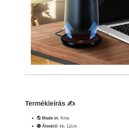
Termékleírás ✍️
🌎 Made in:
Kína
🔵 Átmérő:
kb. 12cm