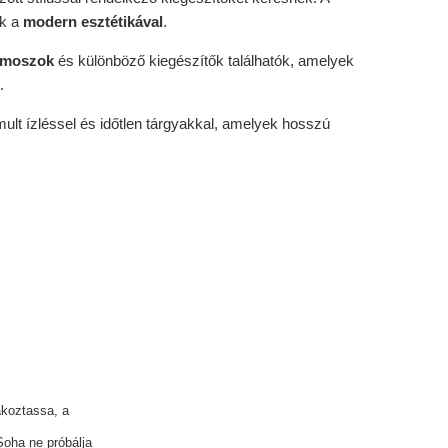
ik a
modern esztétikával
.
rmoszok
és különböző kiegészítők találhatók, amelyek
.
omult ízléssel és időtlen tárgyakkal, amelyek hosszú
akoztassa, a
Soha ne próbálja