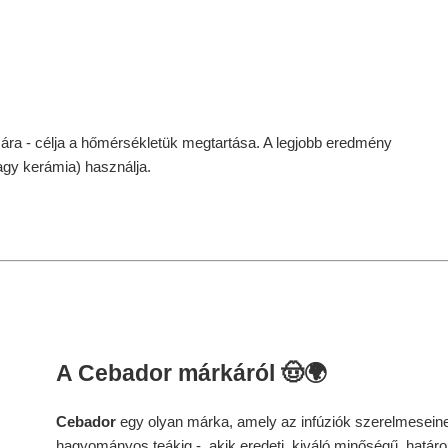
sára - célja a hőmérsékletük megtartása. A legjobb eredmény
agy kerámia) használja.
A
Cebador
márkáról 🤠🌍
Cebador
egy olyan márka, amely az infúziók szerelmeseine
hagyományos teákig -, akik eredeti, kiváló minőségű, határo