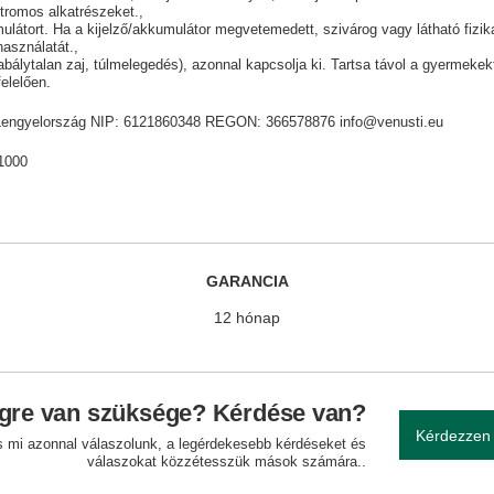
tromos alkatrészeket.
mulátort. Ha a kijelző/akkumulátor megvetemedett, szivárog vagy látható fizika
használatát.
álytalan zaj, túlmelegedés), azonnal kapcsolja ki. Tartsa távol a gyermekektő
elelően.
ik, Lengyelország NIP: 6121860348 REGON: 366578876 info@venusti.eu
1000
GARANCIA
12 hónap
gre van szüksége? Kérdése van?
Kérdezzen
és mi azonnal válaszolunk, a legérdekesebb kérdéseket és
válaszokat közzétesszük mások számára..