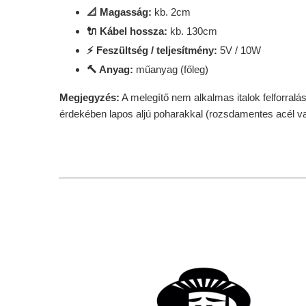
📐 Magasság:
kb. 2cm
🔌 Kábel hossza:
kb. 130cm
⚡ Feszültség / teljesítmény:
5V / 10W
🔨 Anyag:
műanyag (főleg)
Megjegyzés:
A melegítő nem alkalmas italok felforralá
érdekében lapos aljú poharakkal (rozsdamentes acél v