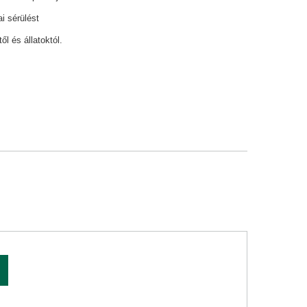
i sérülést
l és állatoktól.