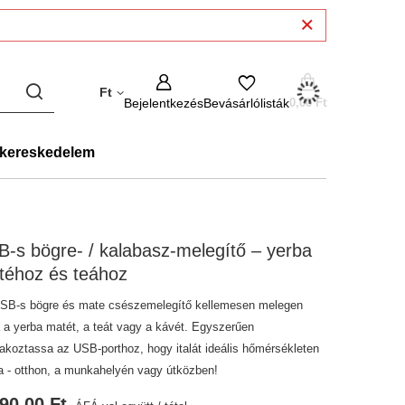
Ft
Bejelentkezés
Bevásárlólisták
0,00 Ft
kereskedelem
‑s bögre‑ / kalabasz‑melegítő – yerba
téhoz és teához
SB-s bögre és mate csészemelegítő kellemesen melegen
ja a yerba matét, a teát vagy a kávét. Egyszerűen
lakoztassa az USB-porthoz, hogy italát ideális hőmérsékleten
sa - otthon, a munkahelyén vagy útközben!
90,00 Ft