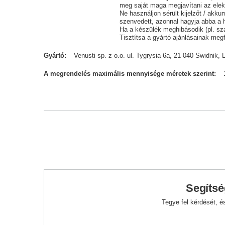
meg saját maga megjavítani az elek
Ne használjon sérült kijelzőt / akku
szenvedett, azonnal hagyja abba a 
Ha a készülék meghibásodik (pl. szab
Tisztítsa a gyártó ajánlásainak megf
Gyártó
Venusti sp. z o.o. ul. Tygrysia 6a, 21-040 Świdn
A megrendelés maximális mennyisége méretek szerint
Segítsé
Tegye fel kérdését, 