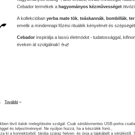
Cebador
termékek a
hagyományos kézművességet
ötvöz
A kollekcióban
yerba mate tök
,
teáskannák
,
bombillák
,
te
emelik a mindennapi főzési rituálék kényelmét és szépségét
Cebador
inspirálja a lassú életmódot - tudatossággal, kifin
éveken át szolgálnak! ☕🌿
.
További
kben lévő italok melegítésére szolgál. Csak sérülésmentes USB-portra csatl
éggel és teljesítménnyel. Ne nyúljon hozzá, ha a készülék forró.
 ki a konnektorból, tárolja száraz helyen, és óvja a tápkábelt a sérüléstől. 