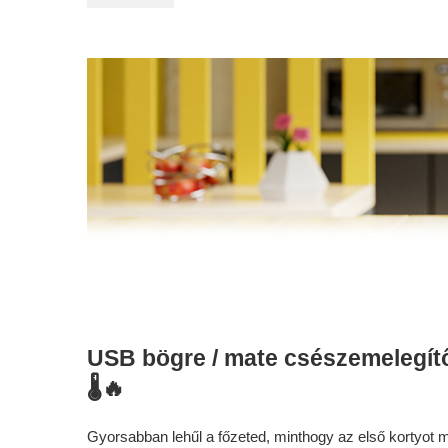
USB bögre / mate csészemelegítő
🌡️🔥
Gyorsabban lehűl a főzeted, minthogy az első kortyot 