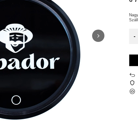
Nagy
Szál
-