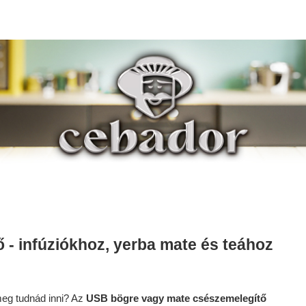
 - infúziókhoz, yerba mate és teához
meg tudnád inni? Az
USB bögre vagy mate csészemelegítő