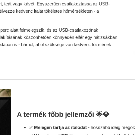
ét, teát vagy kávét. Egyszerűen csatlakoztassa az USB-
élvezze kedvenc italát tökéletes hőmérsékleten - a
perc alatt felmelegszik, és az USB-csatlakozónak
alakításának köszönhetően könnyedén elfér egy hátizsákban
odában is - bárhol, ahol szüksége van kedvenc főzetének
A termék főbb jellemzői 🌟💎
✅
Melegen tartja az italodat
- hosszabb ideig megőrz