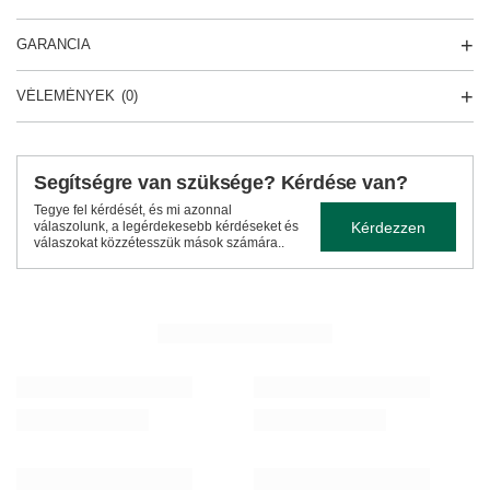
GARANCIA
VÉLEMÉNYEK
(0)
Segítségre van szüksége? Kérdése van?
Tegye fel kérdését, és mi azonnal
Kérdezzen
válaszolunk, a legérdekesebb kérdéseket és
válaszokat közzétesszük mások számára..
TÖBBET LÁTNI
Yerba Mate készlet Yaguar Energia 500g
Yerba Verde Mate Ene
15 990,00 Ft
9 190,00 Ft
/
készlet
/
készlet