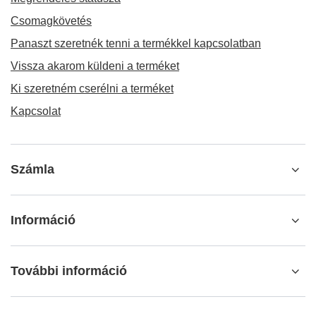
Számla
Információ
További információ
info@matemundo.hu
MateMundo.hu
,
Ostrowskiego 9/129
,
53-238
Wrocław
(Lengyelország)