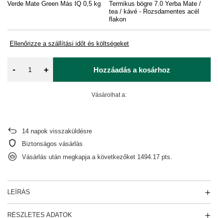
Verde Mate Green Más IQ 0,5 kg
Termikus bögre 7.0 Yerba Mate /
Ke
tea / kávé - Rozsdamentes acél
ml
flakon
Ellenőrizze a szállítási időt és költségeket
-
+
Hozzáadás a kosárhoz
Vásárolhat a:
14
napok visszaküldésre
Biztonságos vásárlás
Vásárlás után megkapja a következőket
1494.17 pts.
LEÍRÁS
RÉSZLETES ADATOK