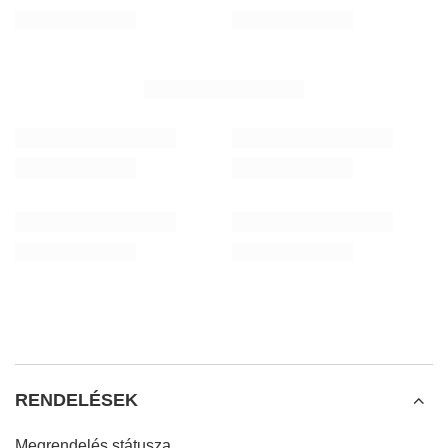
NEKED AJÁNLOTT
Verde Mate Green Energia Guarana 0,5 kg
Fakanál a yerba mate
3 290,00 Ft
1 610,00 Ft
/
tétel
/
tétel
(6 580,00 Ft / kg)
RENDELÉSEK
Megrendelés státusza
Csomagkövetés
Panaszt szeretnék tenni a termékkel kapcsolatban
Vissza akarom küldeni a terméket
Ki szeretném cserélni a terméket
Kapcsolat