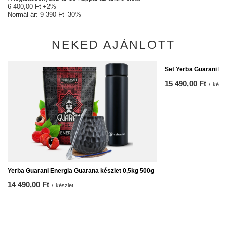
6 400,00 Ft
+2%
Normál ár:
9 390 Ft
-30%
NEKED AJÁNLOTT
Set Yerba Guarani El
15 490,00 Ft
/
készl
Yerba Guarani Energia Guarana készlet 0,5kg 500g
14 490,00 Ft
/
készlet