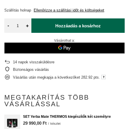
Szállítás
holnap
Ellenőrizze a szállítási időt és költségeket
-
+
Hozzáadás a kosárhoz
Vásárolhat a:
14
napok visszaküldésre
Biztonságos vásárlás
Vásárlás után megkapja a következőket
282.92 pts.
MEGTAKARÍTÁS TÖBB
VÁSÁRLÁSSAL
SET Yerba Mate THERMOS kiegészítők két személyre
29 990,00 Ft
/
készlet