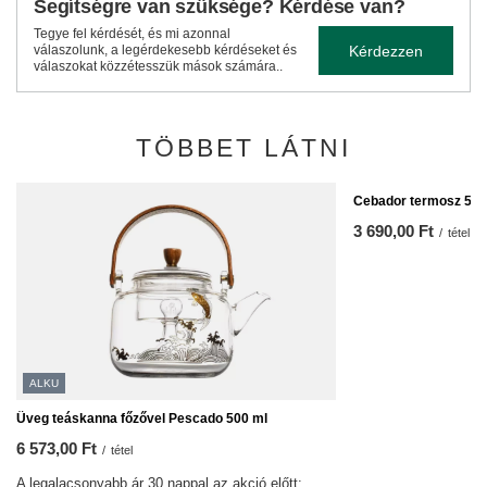
Segítségre van szüksége? Kérdése van?
Tegye fel kérdését, és mi azonnal
Kérdezzen
válaszolunk, a legérdekesebb kérdéseket és
válaszokat közzétesszük mások számára..
TÖBBET LÁTNI
Cebador termosz 500 
3 690,00 Ft
/
tétel
ALKU
Üveg teáskanna főzővel Pescado 500 ml
6 573,00 Ft
/
tétel
A legalacsonyabb ár 30 nappal az akció előtt: