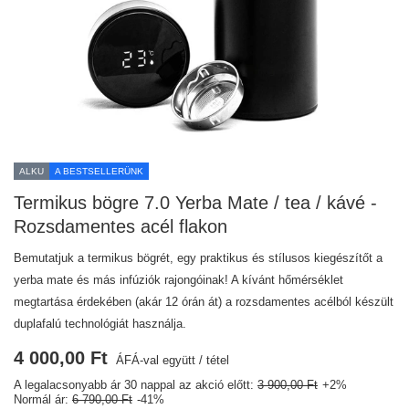
ALKU
A BESTSELLERÜNK
Termikus bögre 7.0 Yerba Mate / tea / kávé -
Rozsdamentes acél flakon
Bemutatjuk a termikus bögrét, egy praktikus és stílusos kiegészítőt a
yerba mate és más infúziók rajongóinak! A kívánt hőmérséklet
megtartása érdekében (akár 12 órán át) a rozsdamentes acélból készült
duplafalú technológiát használja.
4 000,00 Ft
ÁFÁ-val együtt
/
tétel
A legalacsonyabb ár 30 nappal az akció előtt:
3 900,00 Ft
+2%
Normál ár:
6 790,00 Ft
-41%