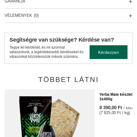
GARANCIA
VÉLEMÉNYEK
(0)
Segítségre van szüksége? Kérdése van?
Tegye fel kérdését, és mi azonnal
Kérdezzen
válaszolunk, a legérdekesebb kérdéseket és
válaszokat közzétesszük mások számára..
TÖBBET LÁTNI
Yerba Mate készlet 
3x400g
9 390,00 Ft
/
készlet
(7 825,00 Ft / kg)