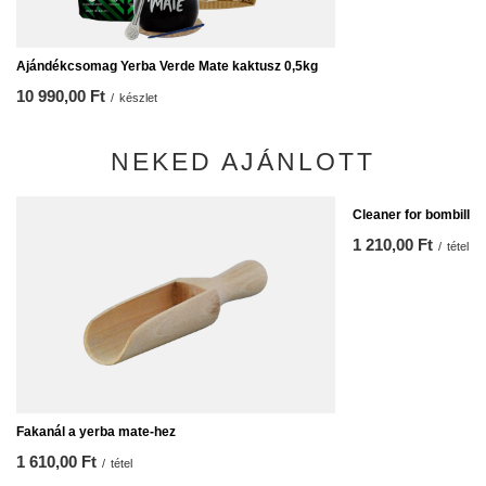
Ajándékcsomag Yerba Verde Mate kaktusz 0,5kg
10 990,00 Ft
/
készlet
NEKED AJÁNLOTT
Cleaner for bombilla
1 210,00 Ft
/
tétel
Fakanál a yerba mate-hez
1 610,00 Ft
/
tétel