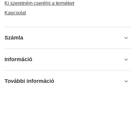
Ki szeretném cserélni a terméket
Kapcsolat
Számla
Információ
További információ
info@matemundo.hu
MateMundo.hu
,
Ostrowskiego 9/129
,
53-238
Wrocław
(Lengyelország)