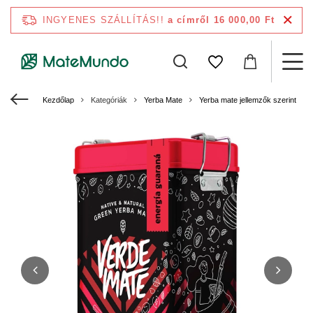
INGYENES SZÁLLÍTÁS!!
a címről 16 000,00 Ft
Kezdőlap
Kategóriák
Yerba Mate
Yerba mate jellemzők szerint