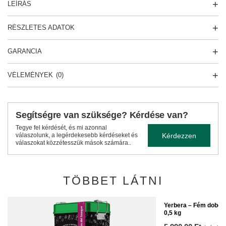
LEÍRÁS
RÉSZLETES ADATOK
GARANCIA
VÉLEMÉNYEK
(0)
Segítségre van szüksége? Kérdése van?
Tegye fel kérdését, és mi azonnal
Kérdezzen
válaszolunk, a legérdekesebb kérdéseket és
válaszokat közzétesszük mások számára..
TÖBBET LÁTNI
Yerbera – Fém doboz
0,5 kg