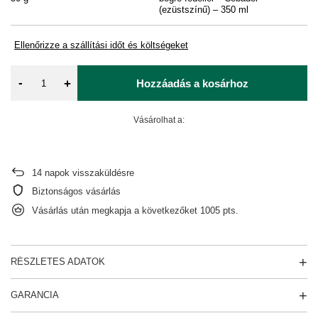
(ezüstszínű) – 350 ml
Ellenőrizze a szállítási időt és költségeket
-
+
Hozzáadás a kosárhoz
Vásárolhat a:
14
napok visszaküldésre
Biztonságos vásárlás
Vásárlás után megkapja a következőket
1005 pts.
RÉSZLETES ADATOK
GARANCIA