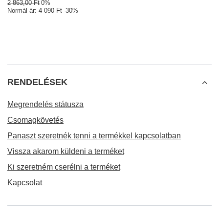
2 863,00 Ft
0%
Normál ár:
4 090 Ft
-30%
RENDELÉSEK
Megrendelés státusza
Csomagkövetés
Panaszt szeretnék tenni a termékkel kapcsolatban
Vissza akarom küldeni a terméket
Ki szeretném cserélni a terméket
Kapcsolat