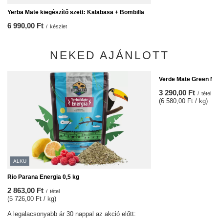
Yerba Mate kiegészítő szett: Kalabasa + Bombilla
6 990,00 Ft
/
készlet
NEKED AJÁNLOTT
Verde Mate Green Más
3 290,00 Ft
/
tétel
(6 580,00 Ft / kg)
ALKU
Rio Parana Energia 0,5 kg
2 863,00 Ft
/
tétel
(5 726,00 Ft / kg)
A legalacsonyabb ár 30 nappal az akció előtt: