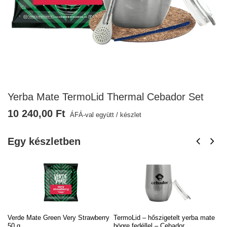
Yerba Mate TermoLid Thermal Cebador Set
10 240,00 Ft
ÁFÁ-val együtt
/
készlet
Egy készletben
Verde Mate Green Very Strawberry
TermoLid – hőszigetelt yerba mate
Bo
50 g
bögre fedéllel – Cebador