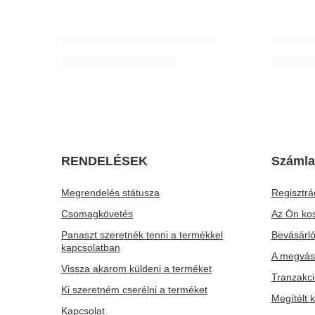
Verde Mate Green Energia Guarana 0,5 kg
Fakanál a 
3 290,00 Ft
1 610,00 
/
tétel
(6 580,00 Ft / kg)
RENDELÉSEK
Számla
Megrendelés státusza
Regisztrá
Csomagkövetés
Az Ön ko
Panaszt szeretnék tenni a termékkel
Bevásárló