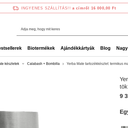
INGYENES SZÁLLÍTÁS!!
a címről 16 000,00 Ft
stsellerek
Biotermékek
Ajándékkártyák
Blog
Nagy
te készletek
Calabash + Bombilla
Yerba Mate tartozékkészlet: termikus m
Yer
tök
9 3
Eg