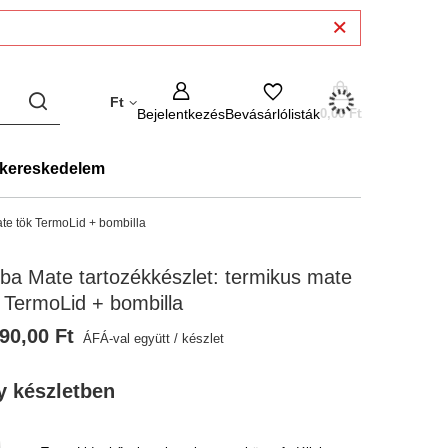
Ft
Bejelentkezés
Bevásárlólisták
0,00 Ft
kereskedelem
ate tök TermoLid + bombilla
ba Mate tartozékkészlet: termikus mate
 TermoLid + bombilla
90,00 Ft
ÁFÁ-val együtt
/
készlet
y készletben