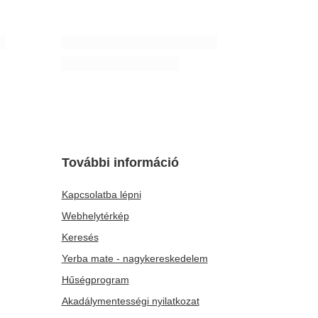
ALKU
Analóg hőmérő
2 163,00 Ft
/
tétel
A legalacsonyabb ár 30 nappal az akció előtt:
2 163,00 Ft
0%
Normál ár:
3 090 Ft
-30%
További információ
Kapcsolatba lépni
Webhelytérkép
Keresés