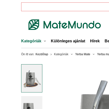
Kategóriák
Különleges ajánlat
Hírek
Be
Ön itt van:
Kezdőlap
Kategóriák
Yerba Mate
Yerba ma