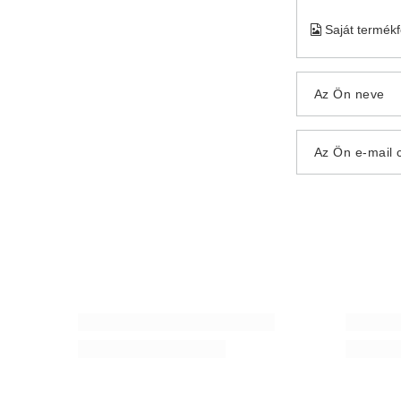
Saját termék
Az Ön neve
Az Ön e-mail 
Induló készlet Yerba Mate Mate Cup Gourd +
Matcha tea 
Bombilla
11 490,00
6 790,00 Ft
/
készlet