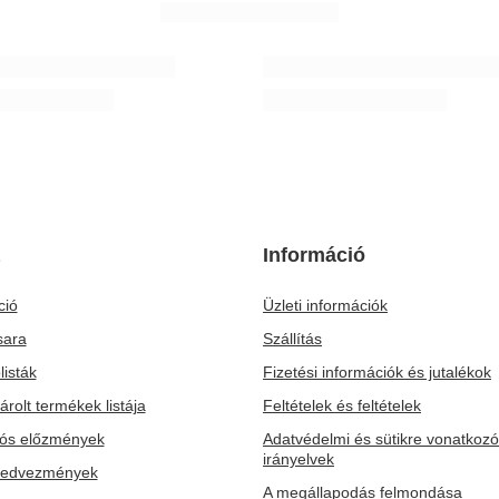
NEKED AJÁNLOTT
yerba mate-hez
Verde Mate Green Más IQ 0,5 kg
Ft
3 290,00 Ft
/
tétel
/
tétel
(6 580,00 Ft / kg)
Információ
ció
Üzleti információk
sara
Szállítás
listák
Fizetési információk és jutalékok