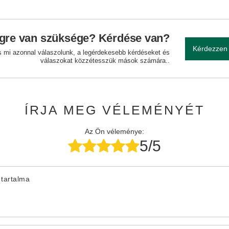
gre van szüksége? Kérdése van?
Kérdezzen
és mi azonnal válaszolunk, a legérdekesebb kérdéseket és
válaszokat közzétesszük mások számára..
ÍRJA MEG VÉLEMÉNYÉT
Az Ön véleménye:
5/5
tartalma