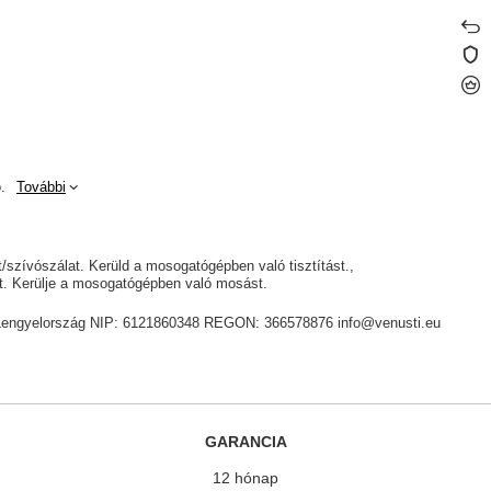
.
További
át/szívószálat. Kerüld a mosogatógépben való tisztítást.
yt. Kerülje a mosogatógépben való mosást.
ik, Lengyelország NIP: 6121860348 REGON: 366578876 info@venusti.eu
GARANCIA
12 hónap