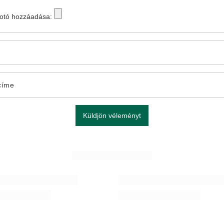
fotó hozzáadása:
címe
Küldjön véleményt
TÖBBET LÁTNI
ALKU
főzési kiegészítők készlet
Matcha tea főzési kiegészítők készlet
 Ft
10 990,00 Ft
/
készlet
/
készlet
A legalacsonyabb ár 30 nappal az akc
10 990,00 Ft
0%
Normál ár:
11 490 Ft
-4%