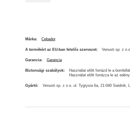
Márka
Cebador
A termékért az EU-ban felelős szervezet
Venusti sp. z o.o
Garancia
Garancia
Biztonsági szabályok
Használat előtt forrázd le a bombill
Használat előtt forrázza le az edén
Gyártó
Venusti sp. z o.o. ul. Tygrysia 6a, 21-040 Świdn