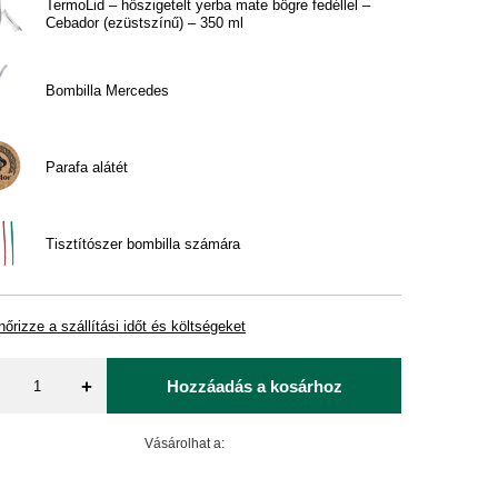
TermoLid – hőszigetelt yerba mate bögre fedéllel –
Cebador (ezüstszínű) – 350 ml
Bombilla Mercedes
Parafa alátét
Tisztítószer bombilla számára
nőrizze a szállítási időt és költségeket
+
Hozzáadás a kosárhoz
Vásárolhat a: