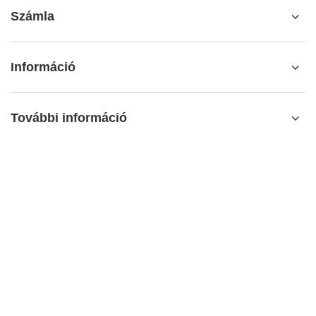
Számla
Információ
További információ
info@matemundo.hu
MateMundo.hu
,
Ostrowskiego 9/129
,
53-238
Wrocław
(Lengyelország)
Az áruházban a bruttó árakat (ÁFÁ-val együtt) mutatjuk be..
HÉA-kulcsok a belföldi fogyasztók számára:
Hungary
.