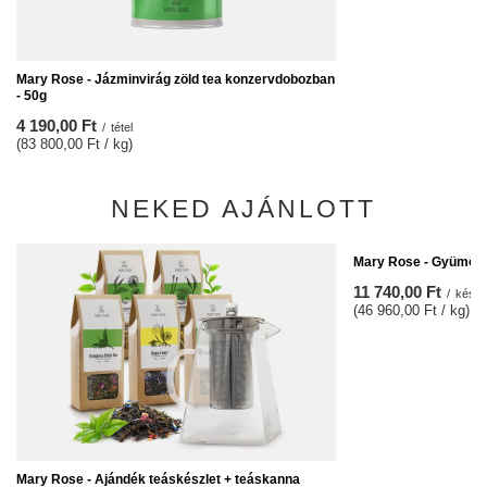
Mary Rose - Jázminvirág zöld tea konzervdobozban
- 50g
4 190,00 Ft
/
tétel
(83 800,00 Ft / kg)
NEKED AJÁNLOTT
Mary Rose - Gyümölc
11 740,00 Ft
/
készl
(46 960,00 Ft / kg)
Mary Rose - Ajándék teáskészlet + teáskanna