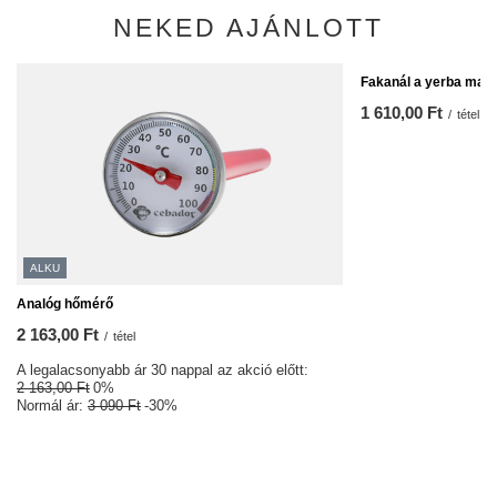
NEKED AJÁNLOTT
Fakanál a yerba mate
1 610,00 Ft
/
tétel
ALKU
Analóg hőmérő
2 163,00 Ft
/
tétel
A legalacsonyabb ár 30 nappal az akció előtt:
2 163,00 Ft
0%
Normál ár:
3 090 Ft
-30%