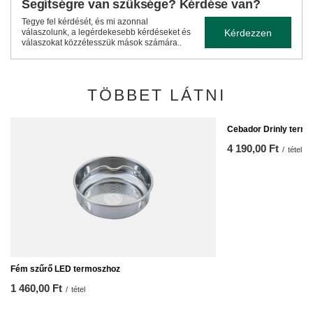
Segítségre van szüksége? Kérdése van?
Tegye fel kérdését, és mi azonnal
Kérdezzen
válaszolunk, a legérdekesebb kérdéseket és
válaszokat közzétesszük mások számára..
TÖBBET LÁTNI
Cebador Drinly termo
4 190,00 Ft
/
tétel
Fém szűrő LED termoszhoz
1 460,00 Ft
/
tétel