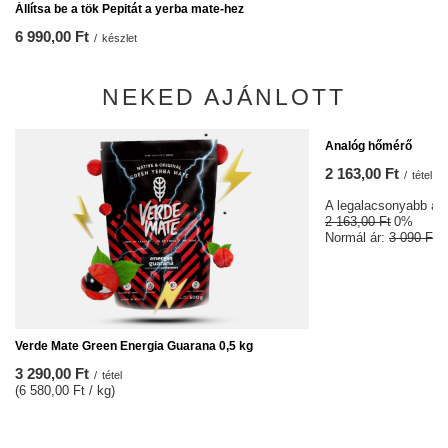
Állítsa be a tök Pepitát a yerba mate-hez
6 990,00 Ft
/
készlet
NEKED AJÁNLOTT
ALKU
Analóg hőmérő
2 163,00 Ft
/
tétel
A legalacsonyabb ár 3
2 163,00 Ft
0%
Normál ár:
3 090 Ft
-
Verde Mate Green Energia Guarana 0,5 kg
3 290,00 Ft
/
tétel
(6 580,00 Ft / kg)