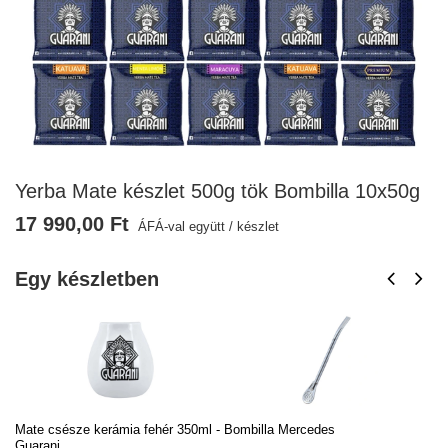
Yerba Mate készlet 500g tök Bombilla 10x50g
17 990,00 Ft
ÁFÁ-val együtt
/
készlet
Egy készletben
Mate csésze kerámia fehér 350ml -
Bombilla Mercedes
Pa
Guarani