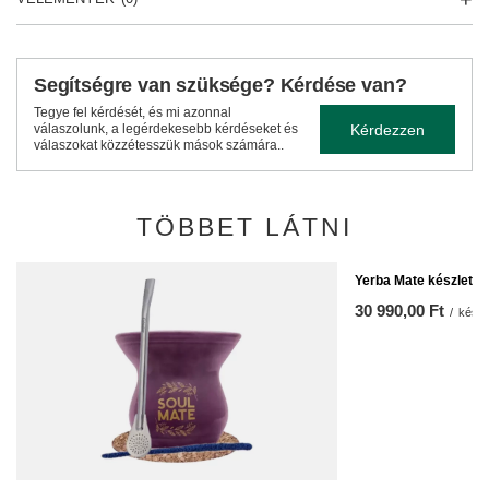
Segítségre van szüksége? Kérdése van?
Tegye fel kérdését, és mi azonnal
Kérdezzen
válaszolunk, a legérdekesebb kérdéseket és
válaszokat közzétesszük mások számára..
TÖBBET LÁTNI
Yerba Mate készlet k
30 990,00 Ft
/
készl