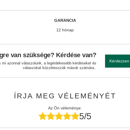
GARANCIA
12 hónap
gre van szüksége? Kérdése van?
Kérdezzen
és mi azonnal válaszolunk, a legérdekesebb kérdéseket és
válaszokat közzétesszük mások számára..
ÍRJA MEG VÉLEMÉNYÉT
Az Ön véleménye:
5/5