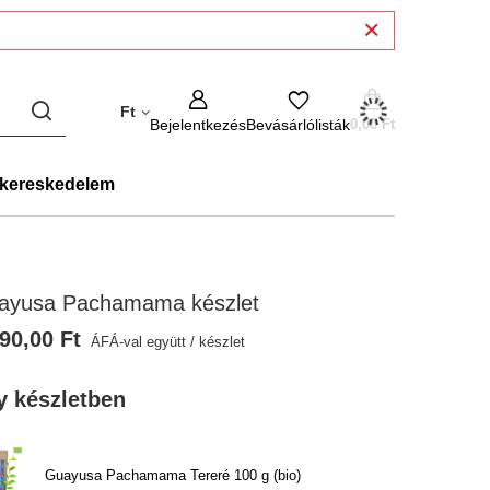
Ft
Bejelentkezés
Bevásárlólisták
0,00 Ft
kereskedelem
ayusa Pachamama készlet
90,00 Ft
ÁFÁ-val együtt
/
készlet
y készletben
Guayusa Pachamama Tereré 100 g (bio)