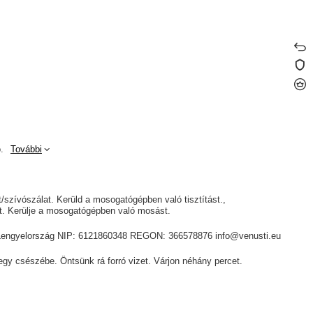
.
További
át/szívószálat. Kerüld a mosogatógépben való tisztítást.
yt. Kerülje a mosogatógépben való mosást.
ik, Lengyelország NIP: 6121860348 REGON: 366578876 info@venusti.eu
gy csészébe. Öntsünk rá forró vizet. Várjon néhány percet.