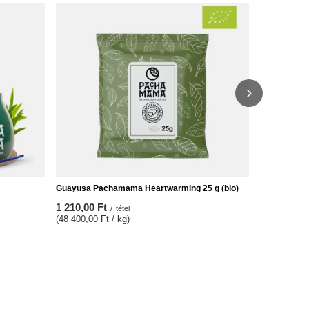
Guayusa Pac
4 290,00 F
(42 900,00 F
Guayusa Pachamama Heartwarming 25 g (bio)
1 210,00 Ft
/
tétel
(48 400,00 Ft / kg)