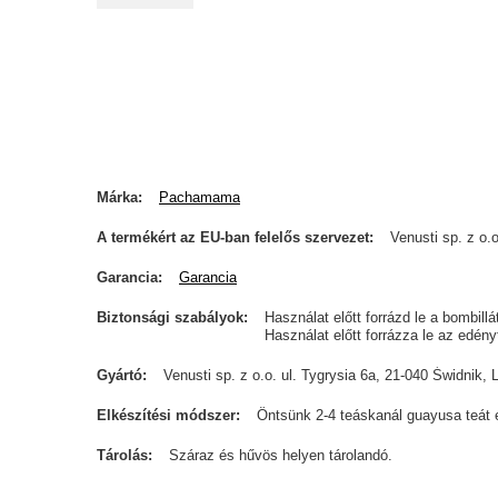
Márka
Pachamama
A termékért az EU-ban felelős szervezet
Venusti sp. z o.o
Garancia
Garancia
Biztonsági szabályok
Használat előtt forrázd le a bombill
Használat előtt forrázza le az edén
Gyártó
Venusti sp. z o.o. ul. Tygrysia 6a, 21-040 Świdn
Elkészítési módszer
Öntsünk 2-4 teáskanál guayusa teát e
Tárolás
Száraz és hűvös helyen tárolandó.