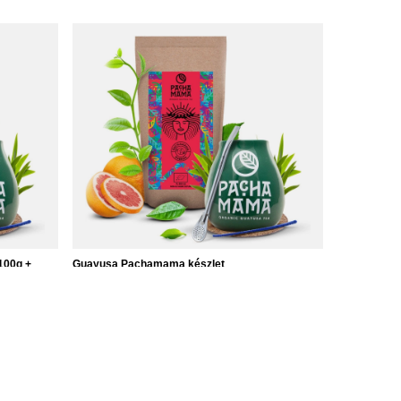
100g +
Guayusa Pachamama készlet
9 790,00 Ft
/
készlet