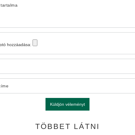
tartalma
fotó hozzáadása:
címe
Küldjön véleményt
TÖBBET LÁTNI