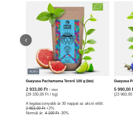
ALKU
Guayusa Pachamama Tereré 100 g (bio)
Guayusa P
2 933,00 Ft
5 990,00 
/
tétel
(29 330,00 Ft / kg)
(23 960,00 
A legalacsonyabb ár 30 nappal az akció előtt:
2 863,00 Ft
+2%
Normál ár:
4 190 Ft
-30%