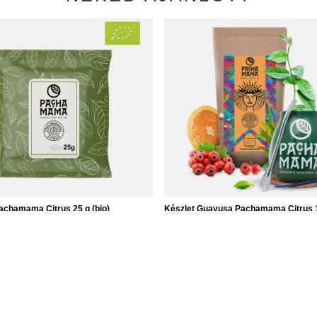
chamama Citrus 25 g (bio)
Készlet Guayusa Pachamama Citrus 
Mate Tök + Bombilla
Ft
/
tétel
9 190,00 Ft
Ft / kg)
/
készlet