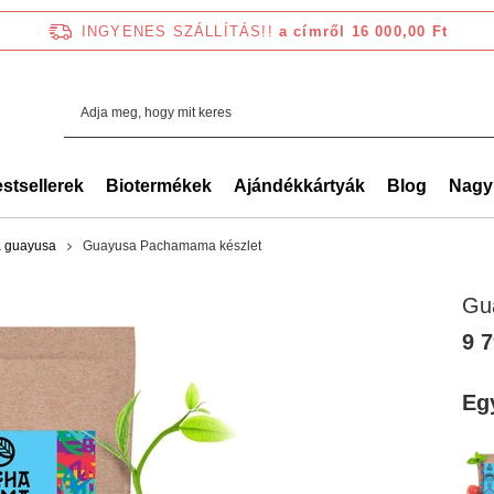
INGYENES SZÁLLÍTÁS!!
a címről 16 000,00 Ft
stsellerek
Biotermékek
Ajándékkártyák
Blog
Nagy
a guayusa
Guayusa Pachamama készlet
Gu
9 7
Eg