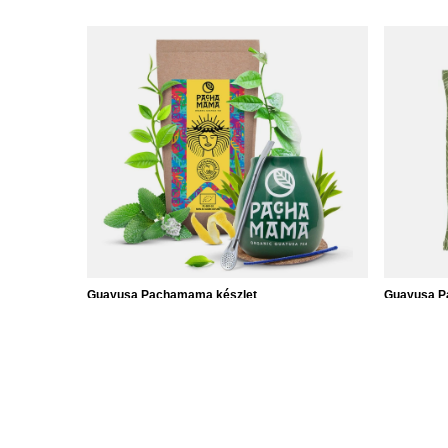
Guayusa Pachamama készlet
Guayusa Pa
9 990,00 Ft
1 210,00 
/
készlet
(48 400,00 