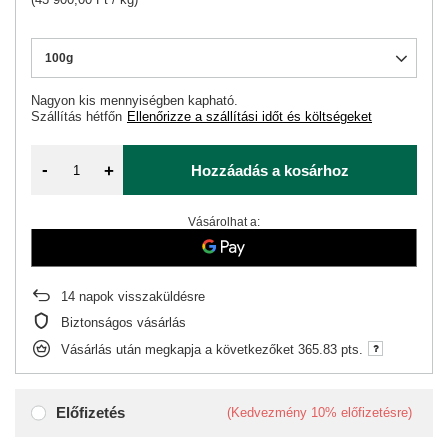
100g
Nagyon kis mennyiségben kapható
Szállítás
hétfőn
Ellenőrizze a szállítási időt és költségeket
-
+
Hozzáadás a kosárhoz
Vásárolhat a:
14
napok visszaküldésre
Biztonságos vásárlás
Vásárlás után megkapja a következőket
365.83 pts.
Előfizetés
(Kedvezmény
10%
előfizetésre)