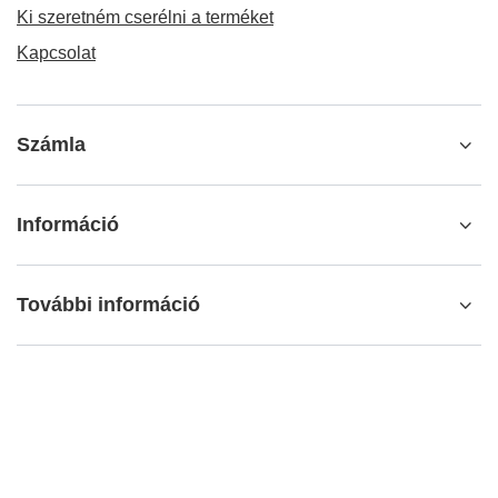
Ki szeretném cserélni a terméket
Kapcsolat
Számla
Információ
További információ
info@matemundo.hu
MateMundo.hu
,
Ostrowskiego 9/129
,
53-238
Wrocław
(Lengyelország)