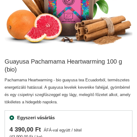
Guayusa Pachamama Heartwarming 100 g
(bio)
Pachamama Heartwarming - bio guayusa tea Ecuadorból, természetes
energetizáló hatással. A guayusa levelek keveréke fahéjjal, gyömbérrel
és egy csipetnyi szegfűszeggel egy lágy, melegítő főzetet alkot, amely
tökéletes a hidegebb napokra.
Egyszeri vásárlás
4 390,00 Ft
ÁFÁ-val együtt
/
tétel
(43 900,00 Ft / kg)