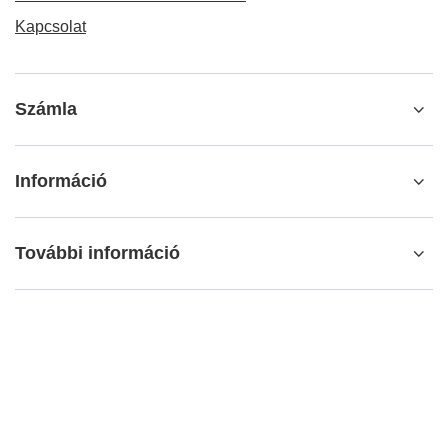
Kapcsolat
Számla
Információ
További információ
info@matemundo.hu
MateMundo.hu
,
Ostrowskiego 9/129
,
53-238
Wrocław
(Lengyelország)