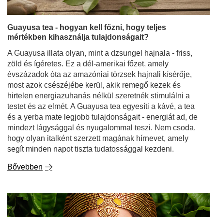
Guayusa tea - hogyan kell főzni, hogy teljes
mértékben kihasználja tulajdonságait?
A Guayusa illata olyan, mint a dzsungel hajnala - friss,
zöld és ígéretes. Ez a dél-amerikai főzet, amely
évszázadok óta az amazóniai törzsek hajnali kísérője,
most azok csészéjébe kerül, akik remegő kezek és
hirtelen energiazuhanás nélkül szeretnék stimulálni a
testet és az elmét. A Guayusa tea egyesíti a kávé, a tea
és a yerba mate legjobb tulajdonságait - energiát ad, de
mindezt lágysággal és nyugalommal teszi. Nem csoda,
hogy olyan italként szerzett magának hírnevet, amely
segít minden napot tiszta tudatossággal kezdeni.
Bővebben