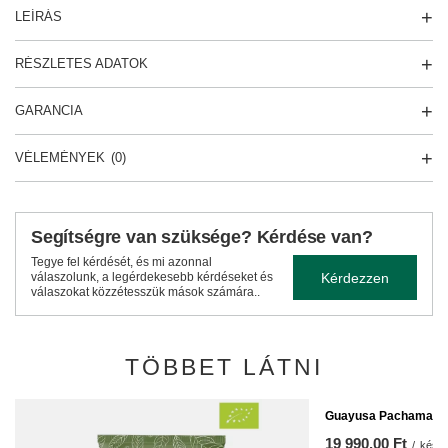
LEÍRÁS
RÉSZLETES ADATOK
GARANCIA
VÉLEMÉNYEK
(0)
Segítségre van szüksége? Kérdése van?
Tegye fel kérdését, és mi azonnal
Kérdezzen
válaszolunk, a legérdekesebb kérdéseket és
válaszokat közzétesszük mások számára..
TÖBBET LÁTNI
Guayusa Pachamama 
19 990,00 Ft
/
készl