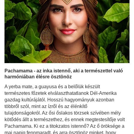
Pachamama - az inka istennő, aki a természettel való
harmóniában élésre ösztönöz
A yerba mate, a guayusa és a belőlük készült
természetes főzetek elválaszthatatlanok Dél-Amerika
gazdag kultúrájától. Hosszú hagyományuk azonban
többről szól, mint az ízről és az élénkítő
tulajdonságokról. Az ősi őslakos törzsek szívében mély
kötődés állt a természethez, és ennek megtestesítője volt
Pachamama. Ki ez a titokzatos istennő? Az ő öröksége a
mai napig fennmaradt, és arra ösztönöz minket, hogy