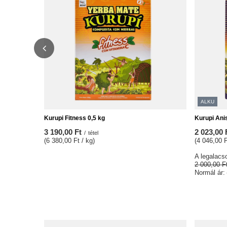
ALKU
Kurupi Fitness 0,5 kg
Kurupi Ani
3 190,00 Ft
2 023,00 
/
tétel
(6 380,00 Ft / kg)
(4 046,00 F
A legalacso
2 000,00 F
Normál ár: