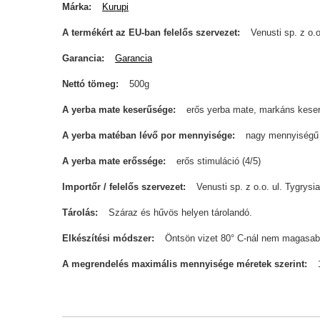
Márka
Kurupi
A termékért az EU-ban felelős szervezet
Venusti sp. z o.o
Garancia
Garancia
Nettó tömeg
500g
A yerba mate keserűsége
erős yerba mate, markáns keser
A yerba matéban lévő por mennyisége
nagy mennyiségű
A yerba mate erőssége
erős stimuláció (4/5)
Importőr / felelős szervezet
Venusti sp. z o.o. ul. Tygry
Tárolás
Száraz és hűvös helyen tárolandó.
Elkészítési módszer
Öntsön vizet 80° C-nál nem magasab
A megrendelés maximális mennyisége méretek szerint