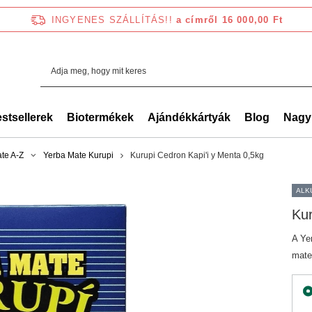
INGYENES SZÁLLÍTÁS!!
a címről 16 000,00 Ft
stsellerek
Biotermékek
Ajándékkártyák
Blog
Nagy
te A-Z
Yerba Mate Kurupi
Kurupi Cedron Kapi'i y Menta 0,5kg
ALK
Kur
A Ye
mate