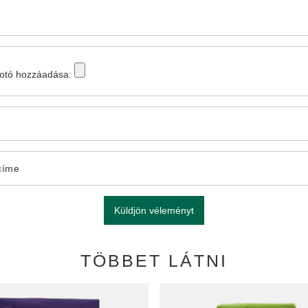
fotó hozzáadása:
címe
Küldjön véleményt
TÖBBET LÁTNI