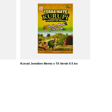
Kurupi Jengibre Menta y Té Verde 0,5 kg
2 890,00 Ft
/
tétel
(5 780,00 Ft / kg)