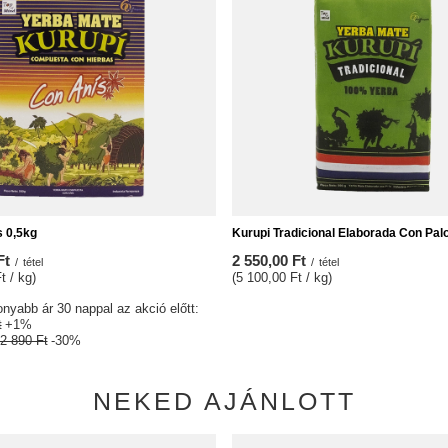
s 0,5kg
Kurupi Tradicional Elaborada Con Pal
Ft
2 550,00 Ft
/
tétel
/
tétel
t / kg)
(5 100,00 Ft / kg)
nyabb ár 30 nappal az akció előtt:
t
+1%
2 890 Ft
-30%
NEKED AJÁNLOTT