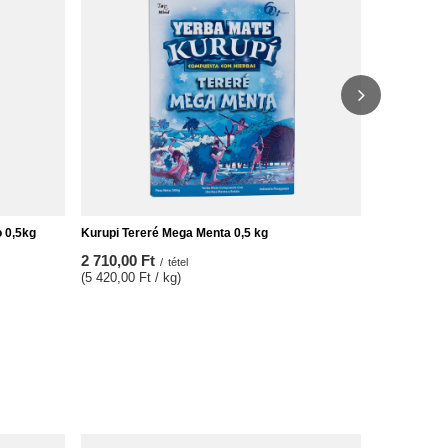
2 890,00 F
(5 780,00 Ft
o 0,5kg
Kurupi Tereré Mega Menta 0,5 kg
2 710,00 Ft
/
tétel
(5 420,00 Ft / kg)