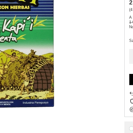
2
(4
A 
1 
No
Sz