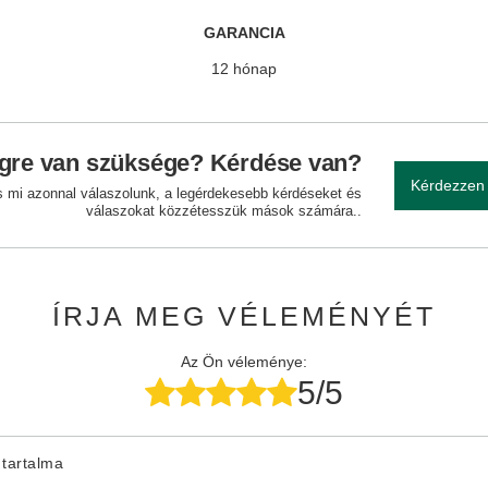
GARANCIA
12 hónap
gre van szüksége? Kérdése van?
Kérdezzen
és mi azonnal válaszolunk, a legérdekesebb kérdéseket és
válaszokat közzétesszük mások számára..
ÍRJA MEG VÉLEMÉNYÉT
Az Ön véleménye:
5/5
tartalma