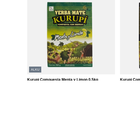
ALKU
Kurupi Compuesta Menta y Limon 0,5kg
Kurupi Com
2 000,00 Ft
3 590,00 
/
tétel
(4 000,00 Ft / kg)
(7 180,00 F
A legalacsonyabb ár 30 nappal az akció előtt:
2 000,00 Ft
0%
Normál ár:
2 710 Ft
-26%