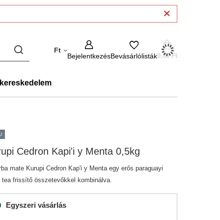
Ft
Bejelentkezés
Bevásárlólisták
0,00 Ft
kereskedelem
U
upi Cedron Kapi'i y Menta 0,5kg
rba mate Kurupi Cedron Kap'i y Menta egy erős paraguayi
 tea frissítő összetevőkkel kombinálva.
Egyszeri vásárlás