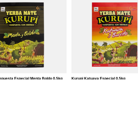
puesta Especial Menta Boldo 0,5kg
Kurupi Katuava Especial 0,5kg
Ft
3 690,00 Ft
/
tétel
/
tétel
t / kg)
(7 380,00 Ft / kg)