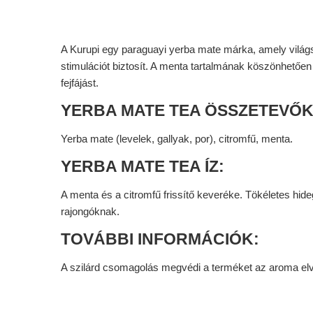
A Kurupi egy paraguayi yerba mate márka, amely világs
stimulációt biztosít. A menta tartalmának köszönhetőe
fejfájást.
YERBA MATE TEA ÖSSZETEVŐK
Yerba mate (levelek, gallyak, por), citromfű, menta.
YERBA MATE TEA ÍZ:
A menta és a citromfű frissítő keveréke. Tökéletes hide
rajongóknak.
TOVÁBBI INFORMÁCIÓK:
A szilárd csomagolás megvédi a terméket az aroma elv