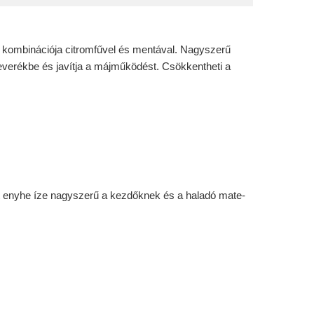
ő kombinációja citromfűvel és mentával. Nagyszerű
keverékbe és javítja a májműködést. Csökkentheti a
őzet enyhe íze nagyszerű a kezdőknek és a haladó mate-