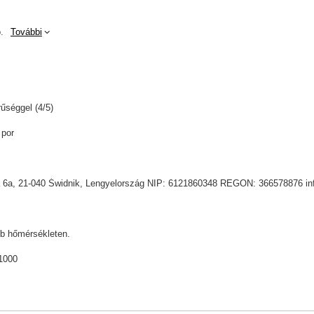
.
További
űséggel (4/5)
 por
sia 6a, 21-040 Świdnik, Lengyelország NIP: 6121860348 REGON: 366578876 i
b hőmérsékleten.
1000