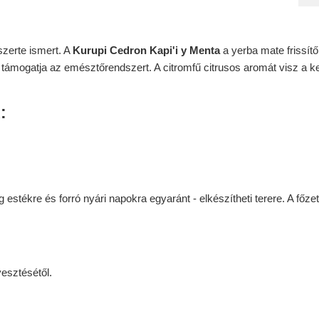
zerte ismert. A
Kurupi Cedron Kapi'i y Menta
a yerba mate frissít
n támogatja az emésztőrendszert. A citromfű citrusos aromát visz a 
:
g estékre és forró nyári napokra egyaránt - elkészítheti terere. A f
esztésétől.