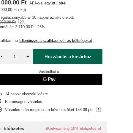
 000,00 Ft
ÁFÁ-val együtt
/
tétel
 000,00 Ft / kg)
legalacsonyabb ár 30 nappal az akció előtt:
950,00 Ft
+2%
rmál ár:
2 710,00 Ft
-26%
állítás
ma
Ellenőrizze a szállítási időt és költségeket
-
+
Hozzáadás a kosárhoz
Vásárolhat a:
14
napok visszaküldésre
Biztonságos vásárlás
Vásárlás után megkapja a következőket
158.08 pts.
Előfizetés
(Kedvezmény
10%
előfizetésre)