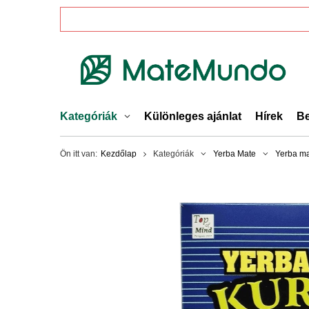
Kategóriák
Különleges ajánlat
Hírek
Be
Ön itt van:
Kezdőlap
Kategóriák
Yerba Mate
Yerba ma