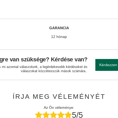
GARANCIA
12 hónap
gre van szüksége? Kérdése van?
Kérdezzen
és mi azonnal válaszolunk, a legérdekesebb kérdéseket és
válaszokat közzétesszük mások számára..
ÍRJA MEG VÉLEMÉNYÉT
Az Ön véleménye:
5/5