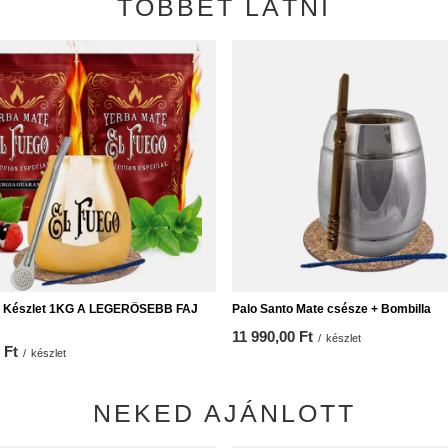
TÖBBET LÁTNI
e Készlet 1KG A LEGERŐSEBB FAJ
Palo Santo Mate csésze + Bombilla
11 990,00 Ft
/
készlet
 Ft
/
készlet
NEKED AJÁNLOTT