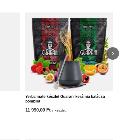
Yerba Mate 
400g 0,4kg 
16 990,00 
Yerba mate készlet Guarani kerámia kalácsa
bombilla
11 990,00 Ft
/
készlet