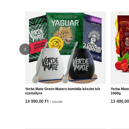
Yerba Mate Green Matero bombilla készlet két
Yerba Mat
személyre
1000g
14 990,00 Ft
13 490,00
/
készlet