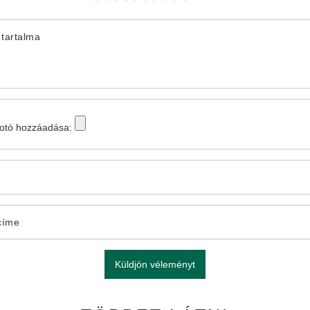
tartalma
fotó hozzáadása:
címe
Küldjön véleményt