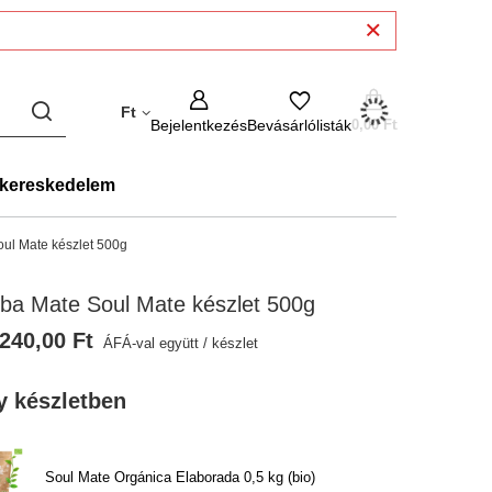
Ft
Bejelentkezés
Bevásárlólisták
0,00 Ft
kereskedelem
ul Mate készlet 500g
ba Mate Soul Mate készlet 500g
240,00 Ft
ÁFÁ-val együtt
/
készlet
y készletben
Soul Mate Orgánica Elaborada 0,5 kg (bio)