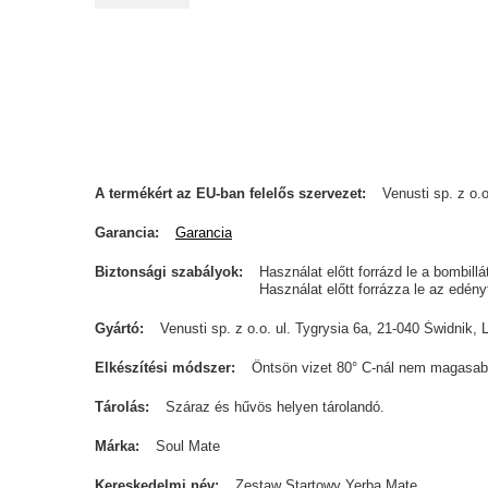
A termékért az EU-ban felelős szervezet
Venusti sp. z o.o
Garancia
Garancia
Biztonsági szabályok
Használat előtt forrázd le a bombill
Használat előtt forrázza le az edén
Gyártó
Venusti sp. z o.o. ul. Tygrysia 6a, 21-040 Świdn
Elkészítési módszer
Öntsön vizet 80° C-nál nem magasab
Tárolás
Száraz és hűvös helyen tárolandó.
Márka
Soul Mate
Kereskedelmi név
Zestaw Startowy Yerba Mate