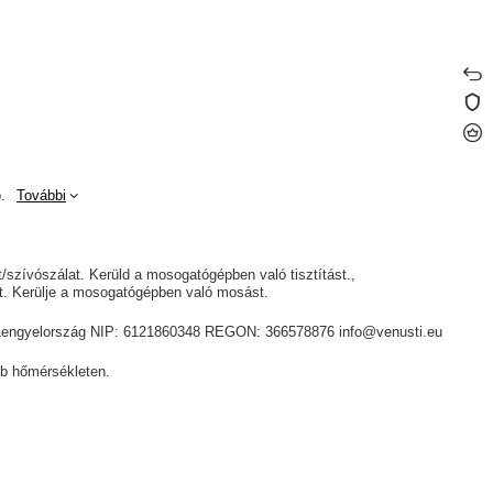
.
További
át/szívószálat. Kerüld a mosogatógépben való tisztítást.
yt. Kerülje a mosogatógépben való mosást.
ik, Lengyelország NIP: 6121860348 REGON: 366578876 info@venusti.eu
b hőmérsékleten.