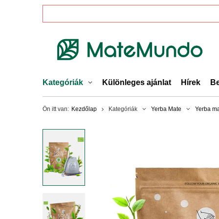
Kategóriák
Különleges ajánlat
Hírek
Be
Ön itt van:
Kezdőlap
Kategóriák
Yerba Mate
Yerba ma