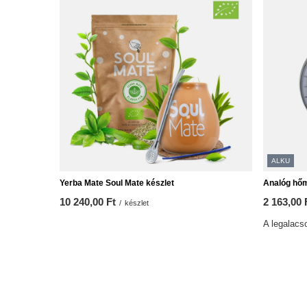
ALKU
Yerba Mate Soul Mate készlet
Analóg hő
10 240,00 Ft
2 163,00 
/
készlet
A legalacso
2 163,00 F
Normál ár: