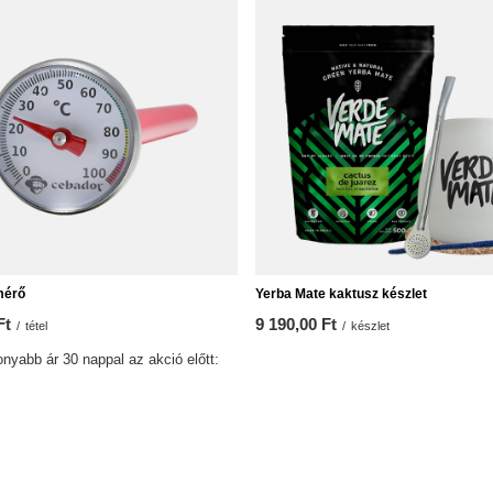
mérő
Yerba Mate kaktusz készlet
Ft
9 190,00 Ft
/
tétel
/
készlet
nyabb ár 30 nappal az akció előtt:
t
0%
3 090 Ft
-30%