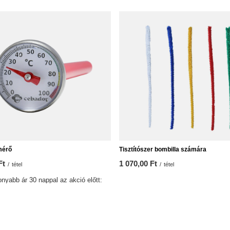
mérő
Tisztítószer bombilla számára
Ft
1 070,00 Ft
/
tétel
/
tétel
nyabb ár 30 nappal az akció előtt:
t
0%
3 090 Ft
-30%