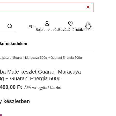
Ft
Bejelentkezés
Bevásárlólisták
0,00 Ft
kereskedelem
e készlet Guarani Maracuya 500g + Guarani Energia 500g
rba Mate készlet Guarani Maracuya
0g + Guarani Energia 500g
490,00 Ft
ÁFÁ-val együtt
/
készlet
y készletben