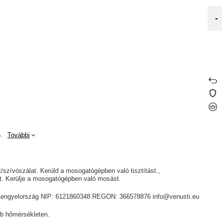
-
.
További
át/szívószálat. Kerüld a mosogatógépben való tisztítást.
yt. Kerülje a mosogatógépben való mosást.
ik, Lengyelország NIP: 6121860348 REGON: 366578876 info@venusti.eu
b hőmérsékleten.