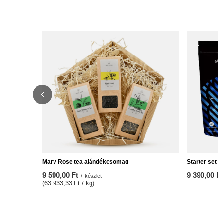
Mary Rose tea ajándékcsomag
Starter se
9 590,00 Ft
9 390,00 
/
készlet
(63 933,33 Ft / kg)