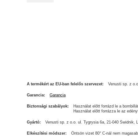
A termékért az EU-ban felelős szervezet
Venusti sp. z o.o
Garancia
Garancia
Biztonsági szabályok
Használat előtt forrázd le a bombill
Használat előtt forrázza le az edén
Gyártó
Venusti sp. z o.o. ul. Tygrysia 6a, 21-040 Świdn
Elkészítési módszer
Öntsön vizet 80° C-nál nem magasab