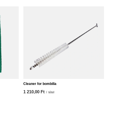
Cleaner for bombilla
1 210,00 Ft
/
tétel