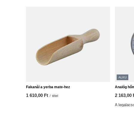
ALKU
Fakanál a yerba mate-hez
Analóg hő
1 610,00 Ft
2 163,00 
/
tétel
A legalacso
2 163,00 F
Normál ár: