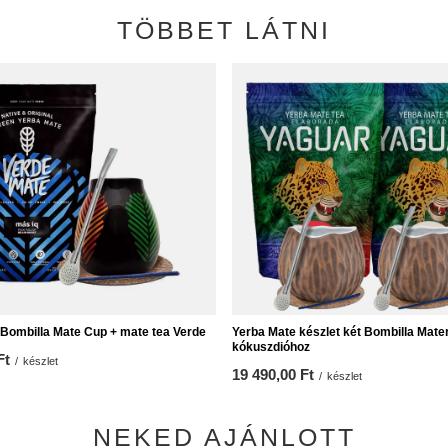
TÖBBET LÁTNI
t Bombilla Mate Cup + mate tea Verde
Yerba Mate készlet két Bombilla Mate
kókuszdióhoz
Ft
/
készlet
19 490,00 Ft
/
készlet
NEKED AJÁNLOTT