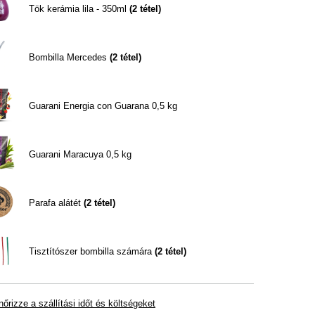
Tök kerámia lila - 350ml
(
2
tétel)
Bombilla Mercedes
(
2
tétel)
Guarani Energia con Guarana 0,5 kg
Guarani Maracuya 0,5 kg
Parafa alátét
(
2
tétel)
Tisztítószer bombilla számára
(
2
tétel)
nőrizze a szállítási időt és költségeket