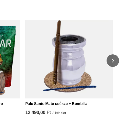
Yerba mate 
8 990,00 F
ro
Palo Santo Mate csésze + Bombilla
12 490,00 Ft
/
készlet