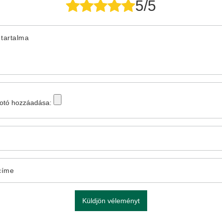
5/5
tartalma
fotó hozzáadása:
címe
Küldjön véleményt