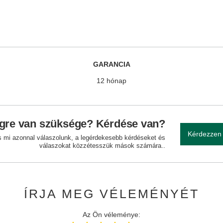
GARANCIA
12 hónap
gre van szüksége? Kérdése van?
Kérdezzen
és mi azonnal válaszolunk, a legérdekesebb kérdéseket és
válaszokat közzétesszük mások számára..
ÍRJA MEG VÉLEMÉNYÉT
Az Ön véleménye: