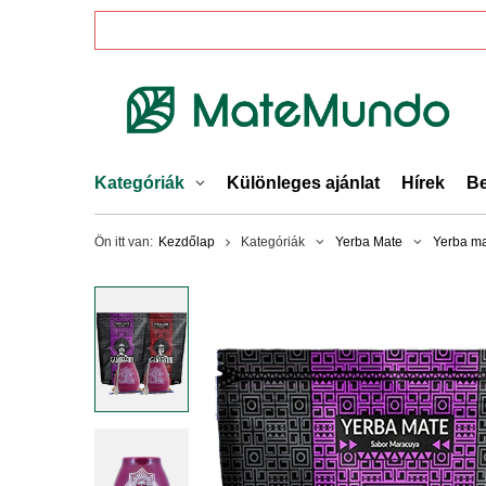
Kategóriák
Különleges ajánlat
Hírek
Be
Ön itt van:
Kezdőlap
Kategóriák
Yerba Mate
Yerba ma