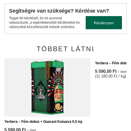
Segítségre van szüksége? Kérdése van?
Tegye fel kérdését, és mi azonnal
Kérdezzen
válaszolunk, a legérdekesebb kérdéseket és
válaszokat közzétesszük mások számára..
TÖBBET LÁTNI
Yerbera – Fém doboz 
5 590,00 Ft
/
tétel
(11 180,00 Ft / kg)
Yerbera – Fém doboz + Guarani Katuava 0,5 kg
5 590,00 Ft
/
tétel