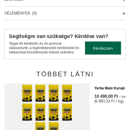
VÉLEMÉNYEK
(0)
Segítségre van szüksége? Kérdése van?
Tegye fel kérdését, és mi azonnal
Kérdezzen
válaszolunk, a legérdekesebb kérdéseket és
válaszokat közzétesszük mások számára..
TÖBBET LÁTNI
Yerba Mate Kurupi M
10 490,00 Ft
/
készl
(6 993,33 Ft / kg)