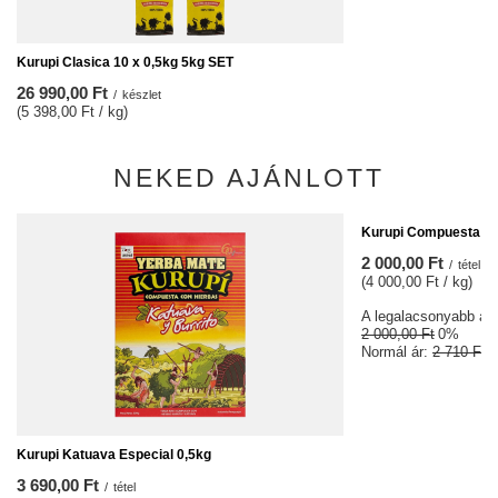
Kurupi Clasica 10 x 0,5kg 5kg SET
26 990,00 Ft
/
készlet
(5 398,00 Ft / kg)
NEKED AJÁNLOTT
ALKU
Kurupi Compuesta Me
2 000,00 Ft
/
tétel
(4 000,00 Ft / kg)
A legalacsonyabb ár 3
2 000,00 Ft
0%
Normál ár:
2 710 Ft
-
Kurupi Katuava Especial 0,5kg
3 690,00 Ft
/
tétel