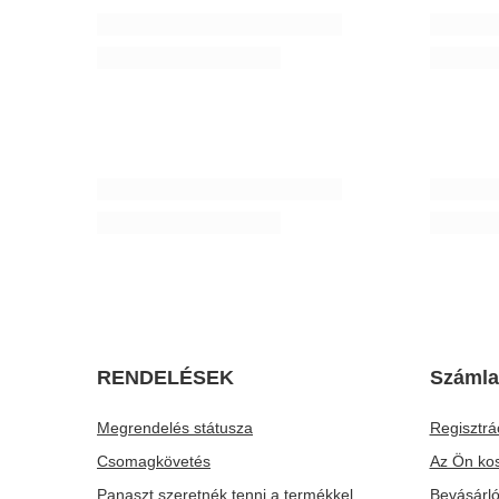
Yerba Verde Mate Ashwagandha 500g termosz
Yerba Mate
készlet
18 490,00
14 990,00 Ft
/
készlet
ALKU
Fakanál a yerba mate-hez
Analóg hő
1 610,00 Ft
2 163,00 
/
tétel
A legalacso
2 163,00 F
Normál ár:
RENDELÉSEK
Számla
Megrendelés státusza
Regisztrá