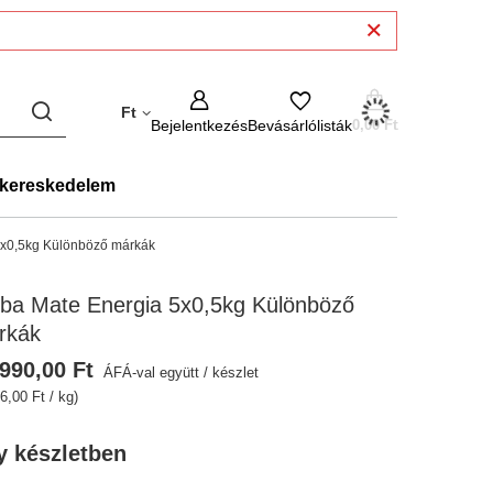
Ft
Bejelentkezés
Bevásárlólisták
0,00 Ft
kereskedelem
5x0,5kg Különböző márkák
rba Mate Energia 5x0,5kg Különböző
rkák
990,00 Ft
ÁFÁ-val együtt
/
készlet
6,00 Ft / kg)
y készletben