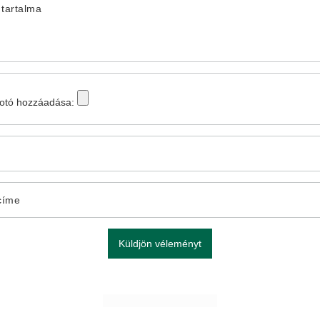
tartalma
fotó hozzáadása:
címe
Küldjön véleményt
TÖBBET LÁTNI