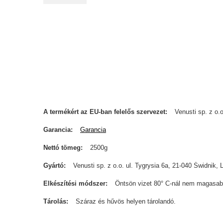
A termékért az EU-ban felelős szervezet
Venusti sp. z o.o
Garancia
Garancia
Nettó tömeg
2500g
Gyártó
Venusti sp. z o.o. ul. Tygrysia 6a, 21-040 Świdn
Elkészítési módszer
Öntsön vizet 80° C-nál nem magasab
Tárolás
Száraz és hűvös helyen tárolandó.