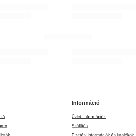
 MIX Trópusi Energia Guarana 0.5kg
Ajándékkosár prémium teáskészlet
 Ft
16 990,00 Ft
/
készlet
/
készlet
NEKED AJÁNLOTT
mérő
Verde Mate Green Más IQ 0,5 kg
Ft
3 290,00 Ft
/
tétel
/
tétel
(6 580,00 Ft / kg)
nyabb ár 30 nappal az akció előtt:
t
0%
3 090 Ft
-30%
Információ
ció
Üzleti információk