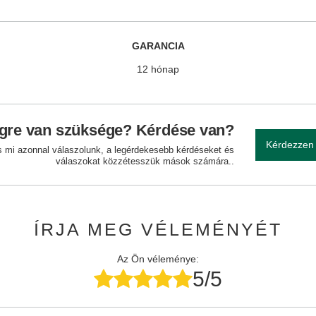
GARANCIA
12 hónap
gre van szüksége? Kérdése van?
Kérdezzen
és mi azonnal válaszolunk, a legérdekesebb kérdéseket és
válaszokat közzétesszük mások számára..
ÍRJA MEG VÉLEMÉNYÉT
Az Ön véleménye:
5/5