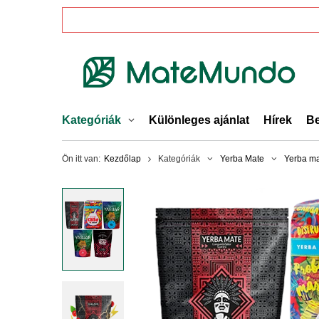
Kategóriák
Különleges ajánlat
Hírek
Be
Ön itt van:
Kezdőlap
Kategóriák
Yerba Mate
Yerba ma