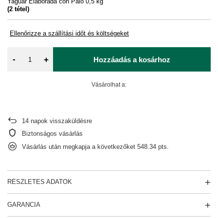
Yaguar Elaborada con Palo 0,5 kg
(
2
tétel)
Ellenőrizze a szállítási időt és költségeket
-
+
Hozzáadás a kosárhoz
Vásárolhat a:
14
napok visszaküldésre
Biztonságos vásárlás
Vásárlás után megkapja a következőket
548.34 pts.
RÉSZLETES ADATOK
GARANCIA