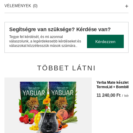
VÉLEMÉNYEK
(0)
Segítségre van szüksége? Kérdése van?
Tegye fel kérdését, és mi azonnal
Kérdezzen
válaszolunk, a legérdekesebb kérdéseket és
válaszokat közzétesszük mások számára..
TÖBBET LÁTNI
Yerba Mate készlet: 
TermoLid + Bombilla
11 240,00 Ft
/
készl