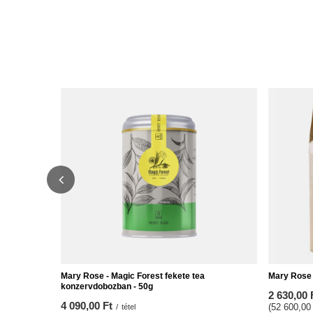
Mary Rose - Magic Forest fekete tea
Mary Rose -
konzervdobozban - 50g
2 630,00 
4 090,00 Ft
(52 600,00 
/
tétel