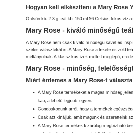
Hogyan kell elkészíteni a Mary Rose 
Öntsön kb. 2-3 g teát kb. 150 ml 96 Celsius fokos vízzel
Mary Rose - kiváló minőségű teák
A Mary Rose nem csak kiváló minőségű kávét és inspirá
széles választékát is. A Mary Rose a fekete és zöld teá
méltányolnak. A klasszikus ízek mellett meglepő, eredet
Mary Rose - minőség, felelősség
Miért érdemes a Mary Rose-t választa
A Mary Rose termékeket a magas minőség jellemzi
kap, a lehető legjobb legyen.
Gondoskodunk arról, hogy a termékek egészségese
Csak azt kínáljuk, amit magunk és szeretteink s
A Mary Rose termékek kizárólag megbízható beszá