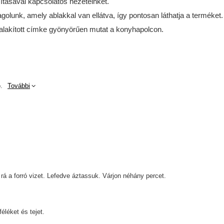
tásával kapcsolatos nézeteinket.
lunk, amely ablakkal van ellátva, így pontosan láthatja a terméket.
alakított címke gyönyörűen mutat a konyhapolcon.
.
További
rá a forró vizet. Lefedve áztassuk. Várjon néhány percet.
éléket és tejet.