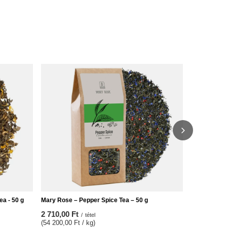
Mary Rose - 
4 590,00 F
(18 360,00 F
ea - 50 g
Mary Rose – Pepper Spice Tea – 50 g
2 710,00 Ft
/
tétel
(54 200,00 Ft / kg)