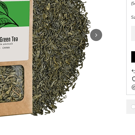
(5
Sz