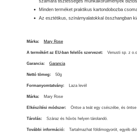
számára tisztességes munkakörülmények biztosí
Minden terméket praktikus kartondobozba csomago
Az esztétikus, színárnyalatokkal összhangban ki
Márka
Mary Rose
A termékért az EU-ban felelős szervezet
Venusti sp. z o.o
Garancia
Garancia
Nettó tömeg
50g
Formanyomtatvány
Laza levél
Márka
Mary Rose
Elkészítési módszer
Öntse a teát egy csészébe, és öntse 
Tárolás
Száraz és hűvös helyen tárolandó.
További információ
Tartalmazhat földimogyorót, egyéb dióf