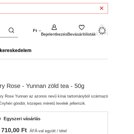
Ft
Bejelentkezés
Bevásárlólisták
0,00 Ft
kereskedelem
y Rose - Yunnan zöld tea - 50g
ry Rose Yunnan az azonos nevű kínai tartományból származó
 Enyhén göndör, közepes méretű levelek jellemzik.
Egyszeri vásárlás
 710,00 Ft
ÁFÁ-val együtt
/
tétel