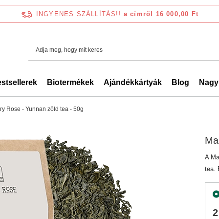
INGYENES SZÁLLÍTÁS!!
a címről 16 000,00 Ft
stsellerek
Biotermékek
Ajándékkártyák
Blog
Nagy
ry Rose - Yunnan zöld tea - 50g
Mar
A Ma
tea.
2