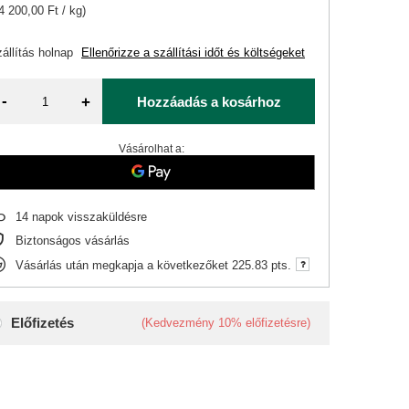
4 200,00 Ft / kg)
állítás
holnap
Ellenőrizze a szállítási időt és költségeket
-
+
Hozzáadás a kosárhoz
Vásárolhat a:
14
napok visszaküldésre
Biztonságos vásárlás
Vásárlás után megkapja a következőket
225.83 pts.
Előfizetés
(Kedvezmény
10%
előfizetésre)