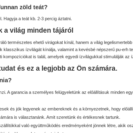
Yunnan zöld teát?
. Hagyja a teát kb. 2-3 percig áztatni.
 a világ minden tájáról
ló természetes ehető virágokat kínál, hanem a világ legelismertebb
k klasszikus ízvilágát kínálja, valamint a kevésbé népszerű pu-erh te
i kompozíciókat is talál, amelyek egyedi ízvilágukkal stimulálják az 
tudat és ez a legjobb az Ön számára.
nia?
. A garancia a személyes felügyeletünk az előállításuk minden egye
k és jók legyenek az embereknek és a környezetnek, hogy előállítá
zámára is választanánk. Amit szeretünk és értékesnek tartunk.
llítókkal való együttműködés eredményeként jönnek létre, akik osztj