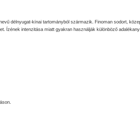
vű délnyugat-kínai tartományból származik. Finoman sodort, közepes
et. Ízének intenzitása miatt gyakran használják különböző adalékany
láson.