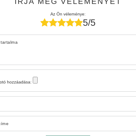
ÍRJA MEG VÉLEMÉNYÉT
Az Ön véleménye:
5/5
tartalma
fotó hozzáadása:
címe