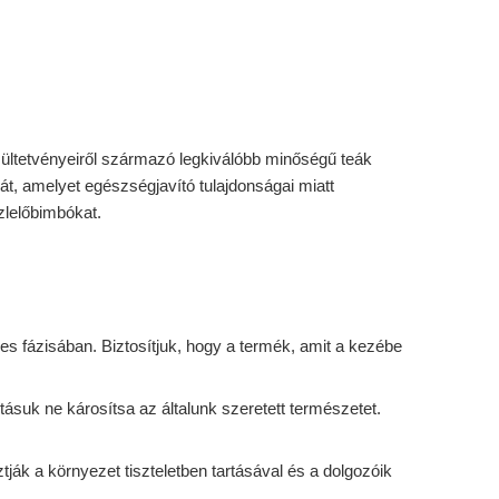
 ültetvényeiről származó legkiválóbb minőségű teák
át, amelyet egészségjavító tulajdonságai miatt
ízlelőbimbókat.
s fázisában. Biztosítjuk, hogy a termék, amit a kezébe
suk ne károsítsa az általunk szeretett természetet.
ák a környezet tiszteletben tartásával és a dolgozóik