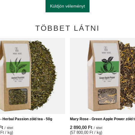
Küldjön véleményt
TÖBBET LÁTNI
 Herbal Passion zöld tea - 50g
Mary Rose - Green Apple Power zöld t
Ft
2 890,00 Ft
/
tétel
/
tétel
Ft / kg)
(57 800,00 Ft / kg)