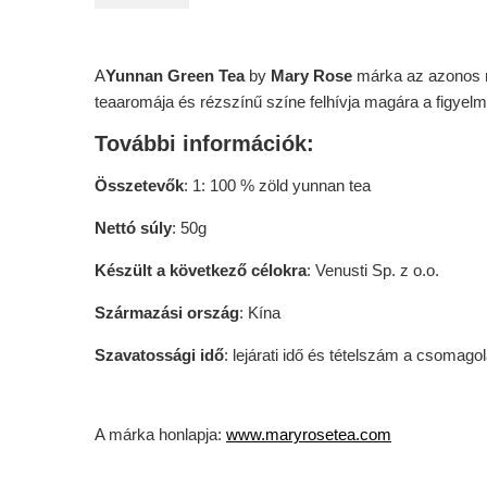
A
Yunnan Green Tea
by
Mary Rose
márka az azonos ne
teaaromája és rézszínű színe felhívja magára a figyelm
További információk:
Összetevők
: 1: 100 % zöld yunnan tea
Nettó súly
: 50g
Készült a következő célokra
: Venusti Sp. z o.o.
Származási ország
: Kína
Szavatossági idő
: lejárati idő és tételszám a csomago
A márka honlapja:
www.maryrosetea.com