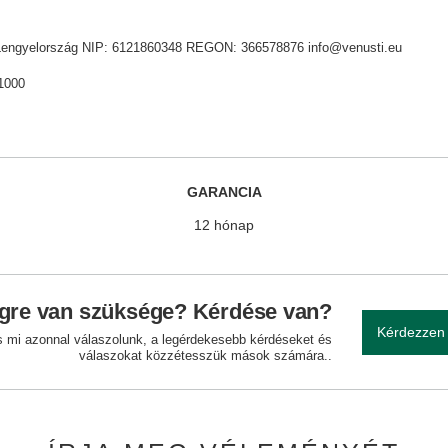
ik, Lengyelország NIP: 6121860348 REGON: 366578876 info@venusti.eu
1000
GARANCIA
12 hónap
gre van szüksége? Kérdése van?
Kérdezzen
és mi azonnal válaszolunk, a legérdekesebb kérdéseket és
válaszokat közzétesszük mások számára..