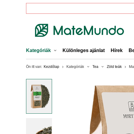
Kategóriák
Különleges ajánlat
Hírek
Be
Ön itt van:
Kezdőlap
Kategóriák
Tea
Zöld teák
Ma