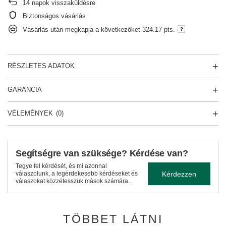
14
napok visszaküldésre
Biztonságos vásárlás
Vásárlás után megkapja a következőket
324.17 pts.
RÉSZLETES ADATOK
GARANCIA
VÉLEMÉNYEK
(0)
Segítségre van szüksége? Kérdése van?
Tegye fel kérdését, és mi azonnal
Kérdezzen
válaszolunk, a legérdekesebb kérdéseket és
válaszokat közzétesszük mások számára..
TÖBBET LÁTNI