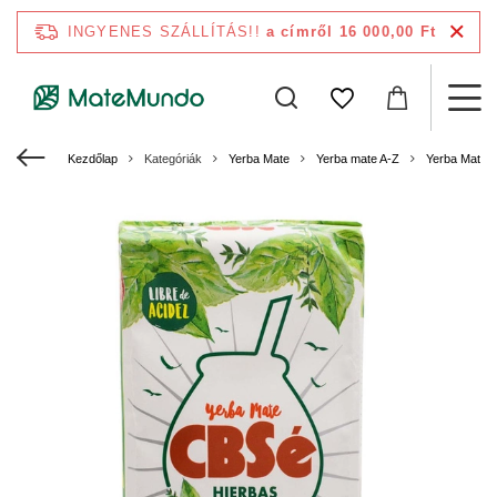
INGYENES SZÁLLÍTÁS!!
a címről 16 000,00 Ft
Kezdőlap
Kategóriák
Yerba Mate
Yerba mate A-Z
Yerba Mate 