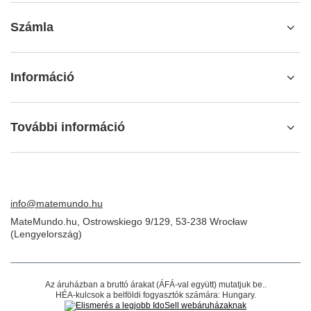
Számla
Információ
További információ
info@matemundo.hu
MateMundo.hu
,
Ostrowskiego 9/129
,
53-238
Wrocław
(Lengyelország)
Az áruházban a bruttó árakat (ÁFÁ-val együtt) mutatjuk be..
HÉA-kulcsok a belföldi fogyasztók számára:
Hungary
.