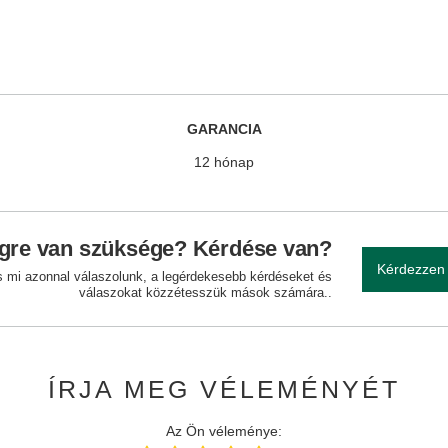
GARANCIA
12 hónap
gre van szüksége? Kérdése van?
Kérdezzen
és mi azonnal válaszolunk, a legérdekesebb kérdéseket és
válaszokat közzétesszük mások számára..
ÍRJA MEG VÉLEMÉNYÉT
Az Ön véleménye: