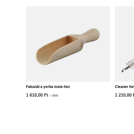
Fakanál a yerba mate-hez
Cleaner for
1 610,00 Ft
1 210,00 
/
tétel