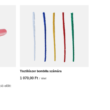
Tisztítószer bombilla számára
1 070,00 Ft
/
tétel
ió előtt: