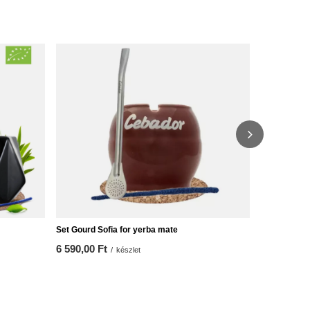
Ajándékkész
Guaraná + M
12 490,00 
Set Gourd Sofia for yerba mate
6 590,00 Ft
/
készlet