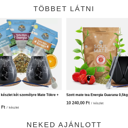
TÖBBET LÁTNI
 készlet két személyre Mate Tökre +
Szett mate tea Energia Guarana 0,5kg
10 240,00 Ft
/
készlet
 Ft
/
készlet
NEKED AJÁNLOTT