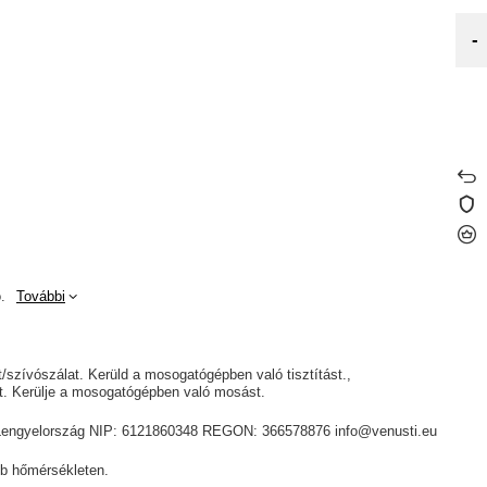
-
.
További
át/szívószálat. Kerüld a mosogatógépben való tisztítást.
yt. Kerülje a mosogatógépben való mosást.
ik, Lengyelország NIP: 6121860348 REGON: 366578876 info@venusti.eu
b hőmérsékleten.