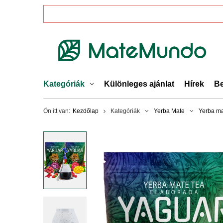
Kategóriák
Különleges ajánlat
Hírek
Be
Ön itt van:
Kezdőlap
Kategóriák
Yerba Mate
Yerba ma