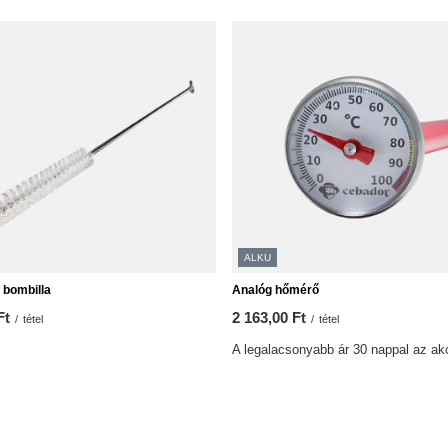
ALKU
 bombilla
Analóg hőmérő
Ft
2 163,00 Ft
/
tétel
/
tétel
A legalacsonyabb ár 30 nappal az akc
2 163,00 Ft
0%
Normál ár:
3 090 Ft
-30%