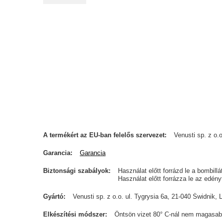
A termékért az EU-ban felelős szervezet
Venusti sp. z o.o
Garancia
Garancia
Biztonsági szabályok
Használat előtt forrázd le a bombill
Használat előtt forrázza le az edén
Gyártó
Venusti sp. z o.o. ul. Tygrysia 6a, 21-040 Świdn
Elkészítési módszer
Öntsön vizet 80° C-nál nem magasab