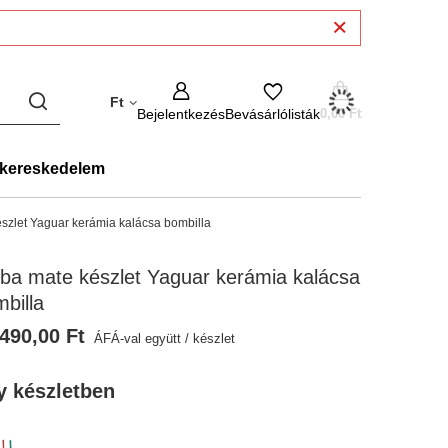
Ft
Bejelentkezés
Bevásárlólisták
0,00 Ft
kereskedelem
szlet Yaguar kerámia kalácsa bombilla
ba mate készlet Yaguar kerámia kalácsa
billa
490,00 Ft
ÁFÁ-val együtt
/
készlet
y készletben