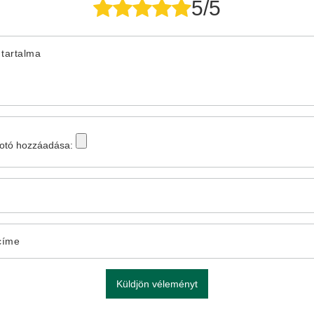
5/5
tartalma
fotó hozzáadása:
címe
Küldjön véleményt