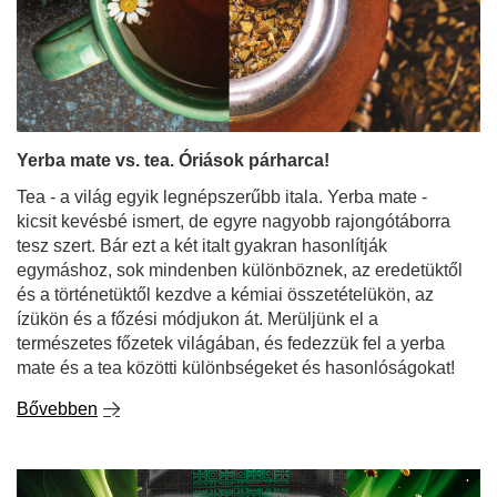
Yerba mate vs. tea. Óriások párharca!
Tea - a világ egyik legnépszerűbb itala. Yerba mate -
kicsit kevésbé ismert, de egyre nagyobb rajongótáborra
tesz szert. Bár ezt a két italt gyakran hasonlítják
egymáshoz, sok mindenben különböznek, az eredetüktől
és a történetüktől kezdve a kémiai összetételükön, az
ízükön és a főzési módjukon át. Merüljünk el a
természetes főzetek világában, és fedezzük fel a yerba
mate és a tea közötti különbségeket és hasonlóságokat!
Bővebben