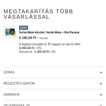
MEGTAKARÍTÁS TÖBB
VÁSÁRLÁSSAL
ALKU
Yerba Mate készlet: Verde Mate + Rio Parana
6 190,00 Ft
/
készlet
A legalacsonyabb ár 30 nappal az akció előtt:
5 990,00 Ft
+3%
Normál ár:
7 280,00 Ft
-3%
LEÍRÁS
RÉSZLETES ADATOK
GARANCIA
VÉLEMÉNYEK
(0)