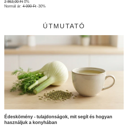
2 863,00 Ft
0%
Normál ár:
4 090 Ft
-30%
ÚTMUTATÓ
Édeskömény - tulajdonságok, mit segít és hogyan
használjuk a konyhában