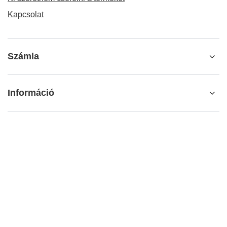
Kapcsolat
Számla
Információ
További információ
info@matemundo.hu
MateMundo.hu
,
Ostrowskiego 9/129
,
53-238
Wrocław
(Lengyelország)