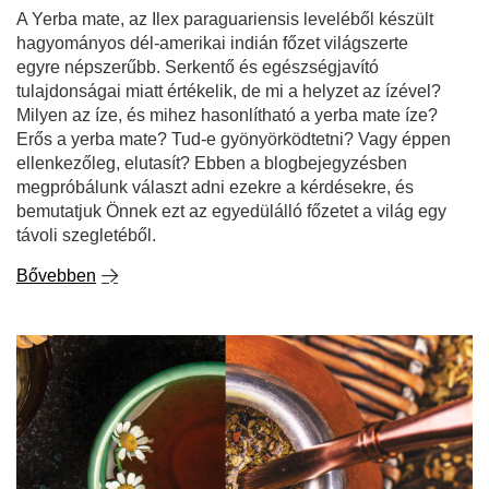
A Yerba mate, az Ilex paraguariensis leveléből készült
hagyományos dél-amerikai indián főzet világszerte
egyre népszerűbb. Serkentő és egészségjavító
tulajdonságai miatt értékelik, de mi a helyzet az ízével?
Milyen az íze, és mihez hasonlítható a yerba mate íze?
Erős a yerba mate? Tud-e gyönyörködtetni? Vagy éppen
ellenkezőleg, elutasít? Ebben a blogbejegyzésben
megpróbálunk választ adni ezekre a kérdésekre, és
bemutatjuk Önnek ezt az egyedülálló főzetet a világ egy
távoli szegletéből.
Bővebben