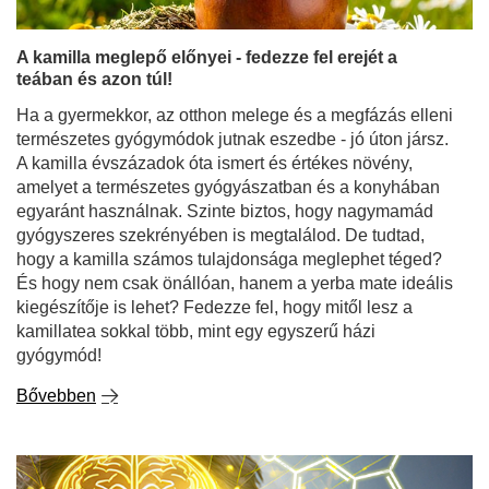
A kamilla meglepő előnyei - fedezze fel erejét a
teában és azon túl!
Ha a gyermekkor, az otthon melege és a megfázás elleni
természetes gyógymódok jutnak eszedbe - jó úton jársz.
A kamilla évszázadok óta ismert és értékes növény,
amelyet a természetes gyógyászatban és a konyhában
egyaránt használnak. Szinte biztos, hogy nagymamád
gyógyszeres szekrényében is megtalálod. De tudtad,
hogy a kamilla számos tulajdonsága meglephet téged?
És hogy nem csak önállóan, hanem a yerba mate ideális
kiegészítője is lehet? Fedezze fel, hogy mitől lesz a
kamillatea sokkal több, mint egy egyszerű házi
gyógymód!
Bővebben