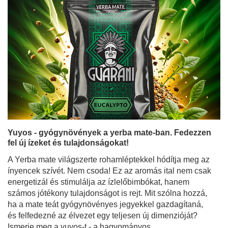
Yuyos - gyógynövények a yerba mate-ban. Fedezzen
fel új ízeket és tulajdonságokat!
A Yerba mate világszerte rohamléptekkel hódítja meg az
ínyencek szívét. Nem csoda! Ez az aromás ital nem csak
energetizál és stimulálja az ízlelőbimbókat, hanem
számos jótékony tulajdonságot is rejt. Mit szólna hozzá,
ha a mate teát gyógynövényes jegyekkel gazdagítaná,
és felfedezné az élvezet egy teljesen új dimenzióját?
Ismerje meg a yuyos-t - a hagyományos