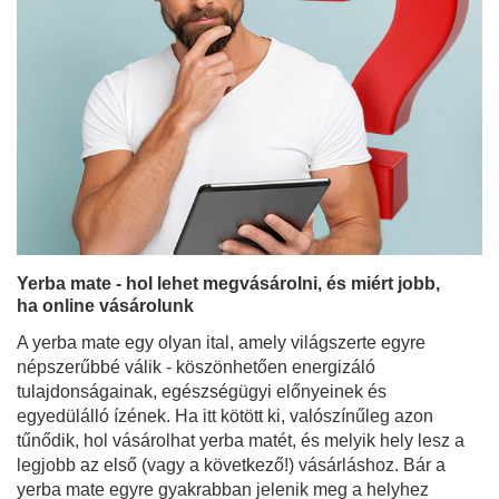
Yerba mate - hol lehet megvásárolni, és miért jobb,
ha online vásárolunk
A yerba mate egy olyan ital, amely világszerte egyre
népszerűbbé válik - köszönhetően energizáló
tulajdonságainak, egészségügyi előnyeinek és
egyedülálló ízének. Ha itt kötött ki, valószínűleg azon
tűnődik, hol vásárolhat yerba matét, és melyik hely lesz a
legjobb az első (vagy a következő!) vásárláshoz. Bár a
yerba mate egyre gyakrabban jelenik meg a helyhez