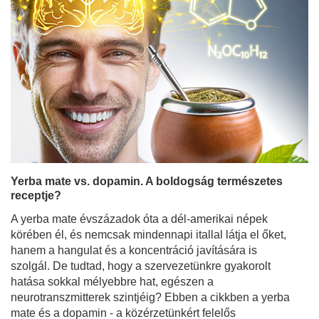
Yerba mate vs. dopamin. A boldogság természetes
receptje?
A yerba mate évszázadok óta a dél-amerikai népek
körében él, és nemcsak mindennapi itallal látja el őket,
hanem a hangulat és a koncentráció javítására is
szolgál. De tudtad, hogy a szervezetünkre gyakorolt
hatása sokkal mélyebbre hat, egészen a
neurotranszmitterek szintjéig? Ebben a cikkben a yerba
mate és a dopamin - a közérzetünkért felelős