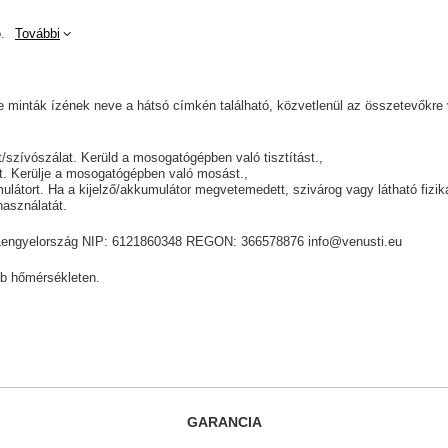
.
További
te minták ízének neve a hátsó címkén található, közvetlenül az összetevőkre
át/szívószálat. Kerüld a mosogatógépben való tisztítást.
yt. Kerülje a mosogatógépben való mosást.
mulátort. Ha a kijelző/akkumulátor megvetemedett, szivárog vagy látható fizika
használatát.
ik, Lengyelország NIP: 6121860348 REGON: 366578876 info@venusti.eu
b hőmérsékleten.
GARANCIA