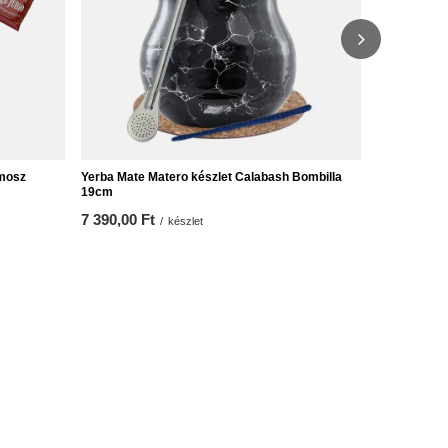
rmosz
Yerba Mate Matero készlet Calabash Bombilla
19cm
7 390,00 Ft
/
készlet