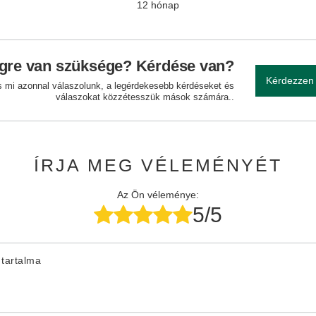
12 hónap
gre van szüksége? Kérdése van?
Kérdezzen
és mi azonnal válaszolunk, a legérdekesebb kérdéseket és
válaszokat közzétesszük mások számára..
ÍRJA MEG VÉLEMÉNYÉT
Az Ön véleménye:
5/5
tartalma