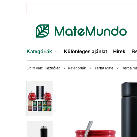
Kategóriák
Különleges ajánlat
Hírek
Be
Ön itt van:
Kezdőlap
Kategóriák
Yerba Mate
Yerba ma