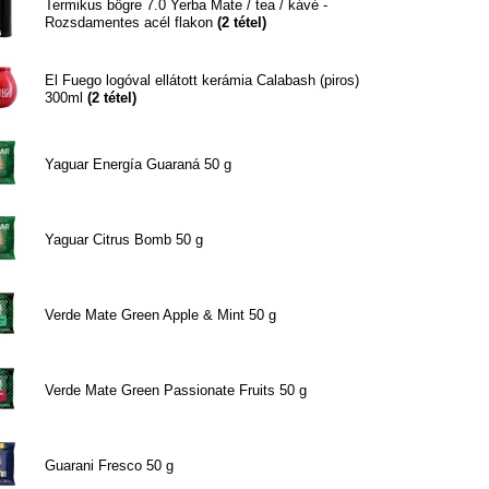
Termikus bögre 7.0 Yerba Mate / tea / kávé -
Rozsdamentes acél flakon
(
2
tétel)
El Fuego logóval ellátott kerámia Calabash (piros)
300ml
(
2
tétel)
Yaguar Energía Guaraná 50 g
Yaguar Citrus Bomb 50 g
Verde Mate Green Apple & Mint 50 g
Verde Mate Green Passionate Fruits 50 g
Guarani Fresco 50 g