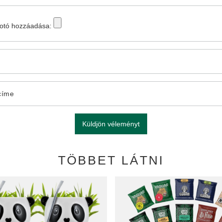
fotó hozzáadása:
címe
Küldjön véleményt
TÖBBET LÁTNI