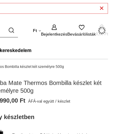
Ft
Bejelentkezés
Bevásárlólisták
0,00 Ft
kereskedelem
s Bombilla készlet két személyre 500g
ba Mate Thermos Bombilla készlet két
emélyre 500g
990,00 Ft
ÁFÁ-val együtt
/
készlet
y készletben