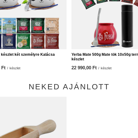
 készlet két személyre Kalácsa
Yerba Mate 500g Mate tök 10x50g te
készlet
 Ft
22 990,00 Ft
/
készlet
/
készlet
NEKED AJÁNLOTT