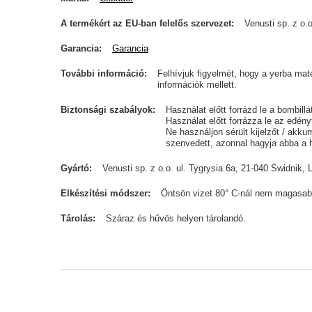
A termékért az EU-ban felelős szervezet
Venusti sp. z o.o
Garancia
Garancia
További információ
Felhívjuk figyelmét, hogy a yerba ma
információk mellett.
Biztonsági szabályok
Használat előtt forrázd le a bombill
Használat előtt forrázza le az edén
Ne használjon sérült kijelzőt / akku
szenvedett, azonnal hagyja abba a 
Gyártó
Venusti sp. z o.o. ul. Tygrysia 6a, 21-040 Świdn
Elkészítési módszer
Öntsön vizet 80° C-nál nem magasab
Tárolás
Száraz és hűvös helyen tárolandó.