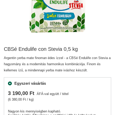
CBSé Endulife con Stevia 0,5 kg
Argentin yerba mate finoman édes ízzel - a CBSé Endulife con Stevia a
hagyomány és a modernitás harmonikus kombinációja. Finom és
kellemes ízű, a mindennapi yerba mate iváshoz készült.
Egyszeri vásárlás
3 190,00 Ft
ÁFÁ-val együtt
/
tétel
(6 380,00 Ft / kg)
Nagyon kis mennyiségben kapható