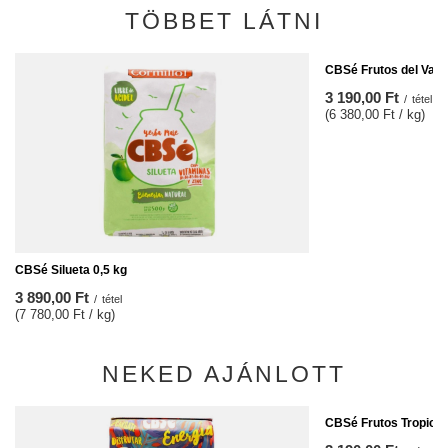
TÖBBET LÁTNI
CBSé Frutos del Valle
3 190,00 Ft
/
tétel
(6 380,00 Ft / kg)
CBSé Silueta 0,5 kg
3 890,00 Ft
/
tétel
(7 780,00 Ft / kg)
NEKED AJÁNLOTT
CBSé Frutos Tropical