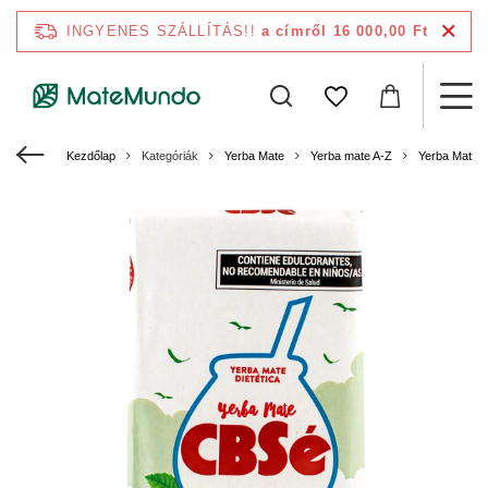
INGYENES SZÁLLÍTÁS!!
a címről 16 000,00 Ft
Kezdőlap
Kategóriák
Yerba Mate
Yerba mate A-Z
Yerba Mate 