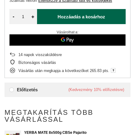
Szállítás
hétfőn
Ellenőrizze a szállítási időt és költségeket
-
+
Hozzáadás a kosárhoz
Vásárolhat a:
14
napok visszaküldésre
Biztonságos vásárlás
Vásárlás után megkapja a következőket
265.83 pts.
Előfizetés
(Kedvezmény
10%
előfizetésre)
MEGTAKARÍTÁS TÖBB
VÁSÁRLÁSSAL
YERBA MATE 8x500g CBSe Pajarito