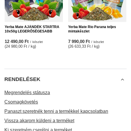
Yerba Mate AJÁNDÉK STARTRA
Yerba Mate Rio Parana teljes
10x50g LEGERŐSÉGESABB
mintakészlet
12 490,00 Ft
7 990,00 Ft
/
készlet
/
készlet
(24 980,00 Ft / kg
)
(26 633,33 Ft / kg
)
RENDELÉSEK
Megrendelés státusza
Csomagkövetés
Panaszt szeretnék tenni a termékkel kapcsolatban
Vissza akarom küldeni a terméket
Ki szeretném cserélni a terméket