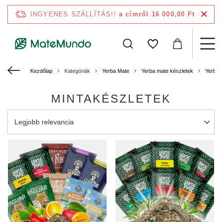
INGYENES SZÁLLÍTÁS!!
a címről 16 000,00 Ft
Kezdőlap
Kategóriák
Yerba Mate
Yerba mate készletek
Yerba 
MINTAKÉSZLETEK
A rendezés megváltoztatása
Legjobb relevancia