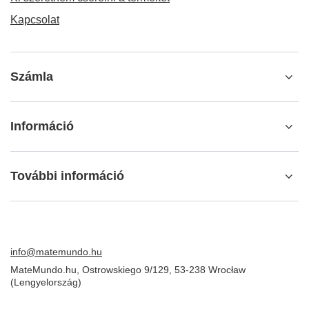
Kapcsolat
Számla
Információ
További információ
info@matemundo.hu
MateMundo.hu
,
Ostrowskiego 9/129
,
53-238
Wrocław
(Lengyelország)